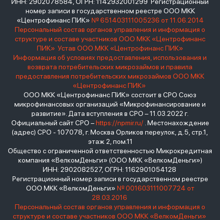
ИНН: 2902078584, ОГРН: 1142932001299 Регистрационный
номер записи в государственном реестре ООО МКК
«Центрофинанс ПИК»
№ 651403111005236 от 11.06.2014
Персональный состав органов управления и информация о
структуре и составе участников ООО МКК «Центрофинанс
ПИК»
Устав ООО МКК «Центрофинанс ПИК»
Информация об условиях предоставления, использования и
возврата потребительских микрозаймов и правила
предоставления потребительских микрозаймов ООО МКК
«Центрофинанс ПИК»
ООО МКК «Центрофинанс ПИК» состоит в СРО Союз
микрофинансовых организаций «Микрофинансирование и
развитие». Дата вступления в СРО – 11.03.2022 г.
Официальный сайт СРО –
https://npmir.ru/
. Местонахождение
(адрес) СРО - 107078, г. Москва Орликов переулок, д.5, стр.1,
этаж 2, пом.11
Общество с ограниченной ответственностью Микрокредитная
компания «ВелкомДеньги» (ООО МКК «ВелкомДеньги»)
ИНН: 2902082527, ОГРН: 1162901054128
Регистрационный номер записи в государственном реестре
ООО МКК «ВелкомДеньги»
№ 001603111007724 от
28.03.2016
Персональный состав органов управления и информация о
структуре и составе участников ООО МКК «ВелкомДеньги»