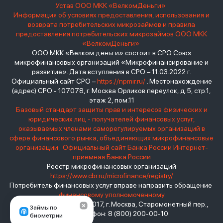
Устав ООО МКК «ВелкомДеньги»
Информация об условиях предоставления, использования и
возврата потребительских микрозаймов и правила
предоставления потребительских микрозаймов ООО МКК
«ВелкомДеньги»
ООО МКК «Велком деньги» состоит в СРО Союз
микрофинансовых организаций «Микрофинансирование и
развитие». Дата вступления в СРО – 11.03.2022 г.
Официальный сайт СРО –
https://npmir.ru/
. Местонахождение
(адрес) СРО - 107078, г. Москва Орликов переулок, д.5, стр.1,
этаж 2, пом.11
Базовый стандарт защиты прав и интересов физических и
юридических лиц - получателей финансовых услуг,
оказываемых членами саморегулируемых организаций в
сфере финансового рынка, объединяющих микрофинансовые
организации
Официальный сайт Банка России
Интернет-
приемная Банка России
Реестр микрофинансовых организаций
https://www.cbr.ru/microfinance/registry/
Потребитель финансовых услуг вправе направить обращение
финансовому уполномоченному
Место нахождения: 119017, г. Москва, Старомонетный пер.,
Займы по
дом 3 Телефон: 8 (800) 200-00-10
биометрии