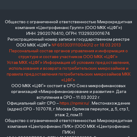
Общество с ограниченной ответственностью Микрокредитная
компания «Центрофинанс Групп» (ООО МКК «ЦФГ»)
ИНН: 2902076410, ОГРН: 1132932001674
Регистрационный номер записи в государственном реестре
ООО МКК «ЦФГ»
№ 651303111004012 от 18.03.2013
Персональный состав органов управления и информация о
структуре и составе участников ООО МКК «ЦФГ»
Устав МКК «ЦФГ»
Информация об условиях предоставления,
использования и возврата потребительских микрозаймов и
правила предоставления потребительских микрозаймов МКК
«ЦФГ»
ООО МКК «ЦФГ» состоит в СРО Союз микрофинансовых
организаций «Микрофинансирование и развитие». Дата
вступления в СРО – 11.03.2022 г.
Официальный сайт СРО –
https://npmir.ru/
. Местонахождение
(адрес) СРО - 107078, г. Москва Орликов переулок, д.5, стр.1,
этаж 2, пом.11
Общество с ограниченной ответственностью Микрокредитная
компания «Центрофинанс ПИК» (ООО МКК «Центрофинанс
ПИК»)