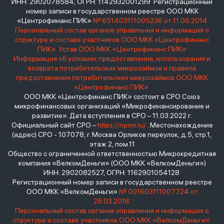
ИНН: 2902078584, ОГРН: 1142932001299 Регистрационный
номер записи в государственном реестре ООО МКК
«Центрофинанс ПИК»
№ 651403111005236 от 11.06.2014
Персональный состав органов управления и информация о
структуре и составе участников ООО МКК «Центрофинанс
ПИК»
Устав ООО МКК «Центрофинанс ПИК»
Информация об условиях предоставления, использования и
возврата потребительских микрозаймов и правила
предоставления потребительских микрозаймов ООО МКК
«Центрофинанс ПИК»
ООО МКК «Центрофинанс ПИК» состоит в СРО Союз
микрофинансовых организаций «Микрофинансирование и
развитие». Дата вступления в СРО – 11.03.2022 г.
Официальный сайт СРО –
https://npmir.ru/
. Местонахождение
(адрес) СРО - 107078, г. Москва Орликов переулок, д.5, стр.1,
этаж 2, пом.11
Общество с ограниченной ответственностью Микрокредитная
компания «ВелкомДеньги» (ООО МКК «ВелкомДеньги»)
ИНН: 2902082527, ОГРН: 1162901054128
Регистрационный номер записи в государственном реестре
ООО МКК «ВелкомДеньги»
№ 001603111007724 от
28.03.2016
Персональный состав органов управления и информация о
структуре и составе участников ООО МКК «ВелкомДеньги»