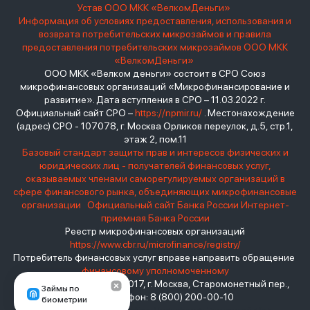
Устав ООО МКК «ВелкомДеньги»
Информация об условиях предоставления, использования и
возврата потребительских микрозаймов и правила
предоставления потребительских микрозаймов ООО МКК
«ВелкомДеньги»
ООО МКК «Велком деньги» состоит в СРО Союз
микрофинансовых организаций «Микрофинансирование и
развитие». Дата вступления в СРО – 11.03.2022 г.
Официальный сайт СРО –
https://npmir.ru/
. Местонахождение
(адрес) СРО - 107078, г. Москва Орликов переулок, д.5, стр.1,
этаж 2, пом.11
Базовый стандарт защиты прав и интересов физических и
юридических лиц - получателей финансовых услуг,
оказываемых членами саморегулируемых организаций в
сфере финансового рынка, объединяющих микрофинансовые
организации
Официальный сайт Банка России
Интернет-
приемная Банка России
Реестр микрофинансовых организаций
https://www.cbr.ru/microfinance/registry/
Потребитель финансовых услуг вправе направить обращение
финансовому уполномоченному
Место нахождения: 119017, г. Москва, Старомонетный пер.,
Займы по
дом 3 Телефон: 8 (800) 200-00-10
биометрии