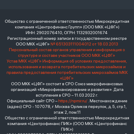
Общество с ограниченной ответственностью Микрокредитная
компания «Центрофинанс Групп» (ООО МКК «ЦФГ»)
ИНН: 2902076410, ОГРН: 1132932001674
Регистрационный номер записи в государственном реестре
ООО МКК «ЦФГ»
№ 651303111004012 от 18.03.2013
Персональный состав органов управления и информация о
структуре и составе участников ООО МКК «ЦФГ»
Устав МКК «ЦФГ»
Информация об условиях предоставления,
использования и возврата потребительских микрозаймов и
правила предоставления потребительских микрозаймов МКК
«ЦФГ»
ООО МКК «ЦФГ» состоит в СРО Союз микрофинансовых
организаций «Микрофинансирование и развитие». Дата
вступления в СРО – 11.03.2022 г.
Официальный сайт СРО –
https://npmir.ru/
. Местонахождение
(адрес) СРО - 107078, г. Москва Орликов переулок, д.5, стр.1,
этаж 2, пом.11
Общество с ограниченной ответственностью Микрокредитная
компания «Центрофинанс ПИК» (ООО МКК «Центрофинанс
ПИК»)