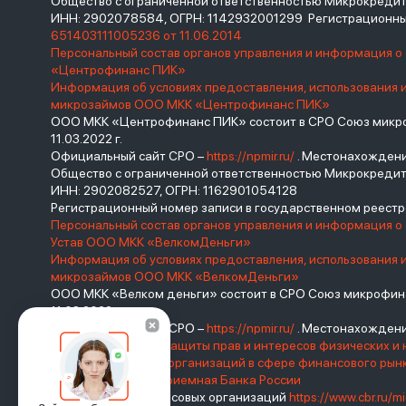
Общество с ограниченной ответственностью Микрокред
ИНН: 2902078584, ОГРН: 1142932001299 Регистрационны
651403111005236 от 11.06.2014
Персональный состав органов управления и информация 
«Центрофинанс ПИК»
Информация об условиях предоставления, использования 
микрозаймов ООО МКК «Центрофинанс ПИК»
ООО МКК «Центрофинанс ПИК» состоит в СРО Союз микроф
11.03.2022 г.
Официальный сайт СРО –
https://npmir.ru/
. Местонахождение 
Общество с ограниченной ответственностью Микрокреди
ИНН: 2902082527, ОГРН: 1162901054128
Регистрационный номер записи в государственном реес
Персональный состав органов управления и информация о
Устав ООО МКК «ВелкомДеньги»
Информация об условиях предоставления, использования 
микрозаймов ООО МКК «ВелкомДеньги»
ООО МКК «Велком деньги» состоит в СРО Союз микрофина
11.03.2022 г.
Официальный сайт СРО –
https://npmir.ru/
. Местонахождение 
Базовый стандарт защиты прав и интересов физических и 
саморегулируемых организаций в сфере финансового ры
России
Интернет-приемная Банка России
Реестр микрофинансовых организаций
https://www.cbr.ru/mi