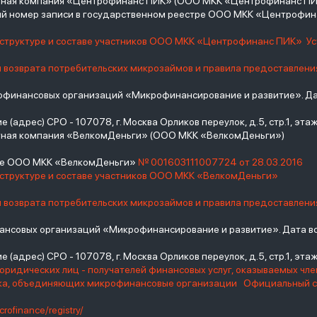
итная компания «Центрофинанс ПИК» (ООО МКК «Центрофинанс ПИ
й номер записи в государственном реестре ООО МКК «Центрофи
о структуре и составе участников ООО МКК «Центрофинанс ПИК»
У
и возврата потребительских микрозаймов и правила предоставлени
инансовых организаций «Микрофинансирование и развитие». Дат
(адрес) СРО - 107078, г. Москва Орликов переулок, д.5, стр.1, этаж 
тная компания «ВелкомДеньги» (ООО МКК «ВелкомДеньги»)
тре ООО МКК «ВелкомДеньги»
№ 001603111007724 от 28.03.2016
 структуре и составе участников ООО МКК «ВелкомДеньги»
и возврата потребительских микрозаймов и правила предоставлени
нсовых организаций «Микрофинансирование и развитие». Дата вс
(адрес) СРО - 107078, г. Москва Орликов переулок, д.5, стр.1, этаж 
юридических лиц - получателей финансовых услуг, оказываемых чл
нка, объединяющих микрофинансовые организации
Официальный с
crofinance/registry/