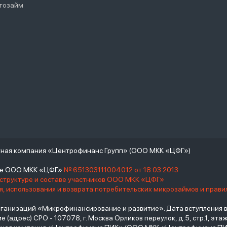
тозайм
тная компания «Центрофинанс Групп» (ООО МКК «ЦФГ»)
тре ООО МКК «ЦФГ»
№ 651303111004012 от 18.03.2013
 структуре и составе участников ООО МКК «ЦФГ»
, использования и возврата потребительских микрозаймов и прав
низаций «Микрофинансирование и развитие». Дата вступления в С
(адрес) СРО - 107078, г. Москва Орликов переулок, д.5, стр.1, этаж 