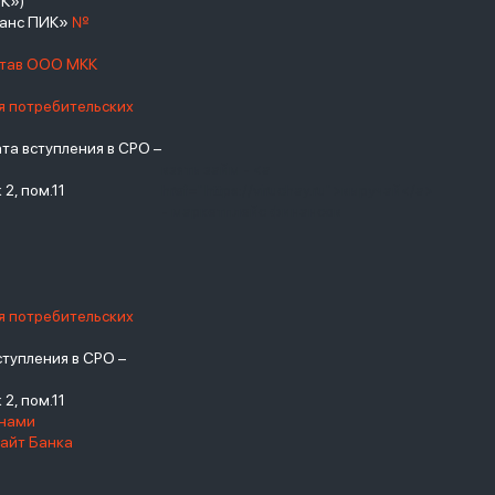
К»)
нанс ПИК»
№
став ООО МКК
я потребительских
а вступления в СРО –
взять займ - <a
2, пом.11
href="https://viruchay.ru">выручай</a>
- маркетплейс финансов
я потребительских
тупления в СРО –
2, пом.11
енами
айт Банка