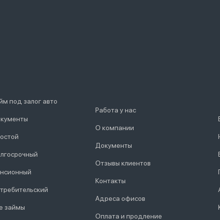
йм под залог авто
Работа у нас
кументы
О компании
остой
Документы
лгосрочный
Отзывы клиентов
нсионный
Контакты
требительский
Адреса офисов
е займы
Оплата и продление