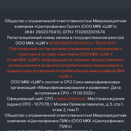
Общество с ограниченной ответственностью Микрокредитная
компания «Центрофинанс Групп» (ООО МКК «ЦФГ»)
ИНН: 2902076410, ОГРН: 1132932001674
Регистрационный номер записи в государственном реестре
ООО МКК «ЦФГ»
№ 651303111004012 от 18.03.2013
Персональный состав органов управления и информация о
структуре и составе участников ООО МКК «ЦФГ»
Устав МКК «ЦФГ»
Информация об условиях предоставления,
использования и возврата потребительских микрозаймов и
правила предоставления потребительских микрозаймов МКК
«ЦФГ»
ООО МКК «ЦФГ» состоит в СРО Союз микрофинансовых
организаций «Микрофинансирование и развитие». Дата
вступления в СРО – 11.03.2022 г.
Официальный сайт СРО –
https://npmir.ru/
. Местонахождение
(адрес) СРО - 107078, г. Москва Орликов переулок, д.5, стр.1,
этаж 2, пом.11
Общество с ограниченной ответственностью Микрокредитная
компания «Центрофинанс ПИК» (ООО МКК «Центрофинанс
ПИК»)