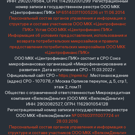
ИНН: 2902078584, ОГРН: 1142932001299 Регистрационный
номер записи в государственном реестре ООО МКК
«Центрофинанс ПИК»
№ 651403111005236 от 11.06.2014
Персональный состав органов управления и информация о
структуре и составе участников ООО МКК «Центрофинанс
ПИК»
Устав ООО МКК «Центрофинанс ПИК»
Информация об условиях предоставления, использования и
возврата потребительских микрозаймов и правила
предоставления потребительских микрозаймов ООО МКК
«Центрофинанс ПИК»
ООО МКК «Центрофинанс ПИК» состоит в СРО Союз
микрофинансовых организаций «Микрофинансирование и
развитие». Дата вступления в СРО – 11.03.2022 г.
Официальный сайт СРО –
https://npmir.ru/
. Местонахождение
(адрес) СРО - 107078, г. Москва Орликов переулок, д.5, стр.1,
этаж 2, пом.11
Общество с ограниченной ответственностью Микрокредитная
компания «ВелкомДеньги» (ООО МКК «ВелкомДеньги»)
ИНН: 2902082527, ОГРН: 1162901054128
Регистрационный номер записи в государственном реестре
ООО МКК «ВелкомДеньги»
№ 001603111007724 от
28.03.2016
Персональный состав органов управления и информация о
структуре и составе участников ООО МКК «ВелкомДеньги»