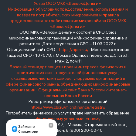
Устав ООО МКК «ВелкомДеньги»
Информация об условиях предоставления, использования и
возврата потребительских микрозаймов и правила
предоставления потребительских микрозаймов ООО МКК
«ВелкомДеньги»
ООО МКК «Велком деньги» состоит в СРО Союз
микрофинансовых организаций «Микрофинансирование и
развитие». Дата вступления в СРО – 11.03.2022 г.
Официальный сайт СРО –
https://npmir.ru/
. Местонахождение
(адрес) СРО - 107078, г. Москва Орликов переулок, д.5, стр.1,
этаж 2, пом.11
Базовый стандарт защиты прав и интересов физических и
юридических лиц - получателей финансовых услуг,
оказываемых членами саморегулируемых организаций в
сфере финансового рынка, объединяющих микрофинансовые
организации
Официальный сайт Банка России
Интернет-
приемная Банка России
Реестр микрофинансовых организаций
https://www.cbr.ru/microfinance/registry/
Потребитель финансовых услуг вправе направить обращение
финансовому уполномоченному
Место нахождения: 119017, г. Москва, Старомонетный пер.,
Займы по
дом 3 Телефон: 8 (800) 200-00-10
биометрии