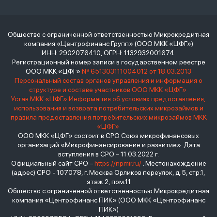
Общество с ограниченной ответственностью Микрокредитная
компания «Центрофинанс Групп» (ООО МКК «ЦФГ»)
ИНН: 2902076410, ОГРН: 1132932001674
Регистрационный номер записи в государственном реестре
ООО МКК «ЦФГ»
№ 651303111004012 от 18.03.2013
Персональный состав органов управления и информация о
структуре и составе участников ООО МКК «ЦФГ»
Устав МКК «ЦФГ»
Информация об условиях предоставления,
использования и возврата потребительских микрозаймов и
правила предоставления потребительских микрозаймов МКК
«ЦФГ»
ООО МКК «ЦФГ» состоит в СРО Союз микрофинансовых
организаций «Микрофинансирование и развитие». Дата
вступления в СРО – 11.03.2022 г.
Официальный сайт СРО –
https://npmir.ru/
. Местонахождение
(адрес) СРО - 107078, г. Москва Орликов переулок, д.5, стр.1,
этаж 2, пом.11
Общество с ограниченной ответственностью Микрокредитная
компания «Центрофинанс ПИК» (ООО МКК «Центрофинанс
ПИК»)