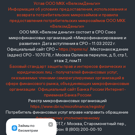
Устав ООО МКК «ВелкомДеньги»
Информация об условиях предоставления, использования и
возврата потребительских микрозаймов и правила
предоставления потребительских микрозаймов ООО МКК
«ВелкомДеньги»
ООО МКК «Велком деньги» состоит в СРО Союз
микрофинансовых организаций «Микрофинансирование и
развитие». Дата вступления в СРО – 11.03.2022 г.
Официальный сайт СРО –
https://npmir.ru/
. Местонахождение
(адрес) СРО - 107078, г. Москва Орликов переулок, д.5, стр.1,
этаж 2, пом.11
Базовый стандарт защиты прав и интересов физических и
юридических лиц - получателей финансовых услуг,
оказываемых членами саморегулируемых организаций в
сфере финансового рынка, объединяющих микрофинансовые
организации
Официальный сайт Банка России
Интернет-
приемная Банка России
Реестр микрофинансовых организаций
https://www.cbr.ru/microfinance/registry/
Потребитель финансовых услуг вправе направить обращение
финансовому уполномоченному
Место нахождения: 119017, г. Москва, Старомонетный пер.,
Займы по
дом 3 Телефон: 8 (800) 200-00-10
биометрии