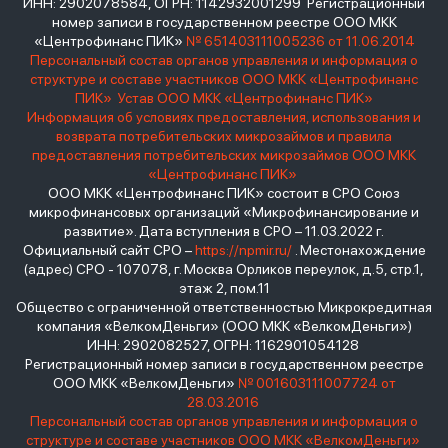
ИНН: 2902078584, ОГРН: 1142932001299 Регистрационный
номер записи в государственном реестре ООО МКК
«Центрофинанс ПИК»
№ 651403111005236 от 11.06.2014
Персональный состав органов управления и информация о
структуре и составе участников ООО МКК «Центрофинанс
ПИК»
Устав ООО МКК «Центрофинанс ПИК»
Информация об условиях предоставления, использования и
возврата потребительских микрозаймов и правила
предоставления потребительских микрозаймов ООО МКК
«Центрофинанс ПИК»
ООО МКК «Центрофинанс ПИК» состоит в СРО Союз
микрофинансовых организаций «Микрофинансирование и
развитие». Дата вступления в СРО – 11.03.2022 г.
Официальный сайт СРО –
https://npmir.ru/
. Местонахождение
(адрес) СРО - 107078, г. Москва Орликов переулок, д.5, стр.1,
этаж 2, пом.11
Общество с ограниченной ответственностью Микрокредитная
компания «ВелкомДеньги» (ООО МКК «ВелкомДеньги»)
ИНН: 2902082527, ОГРН: 1162901054128
Регистрационный номер записи в государственном реестре
ООО МКК «ВелкомДеньги»
№ 001603111007724 от
28.03.2016
Персональный состав органов управления и информация о
структуре и составе участников ООО МКК «ВелкомДеньги»