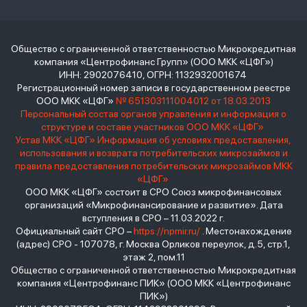
Общество с ограниченной ответственностью Микрокредитная
компания «Центрофинанс Групп» (ООО МКК «ЦФГ»)
ИНН: 2902076410, ОГРН: 1132932001674
Регистрационный номер записи в государственном реестре
ООО МКК «ЦФГ»
№ 651303111004012 от 18.03.2013
Персональный состав органов управления и информация о
структуре и составе участников ООО МКК «ЦФГ»
Устав МКК «ЦФГ»
Информация об условиях предоставления,
использования и возврата потребительских микрозаймов и
правила предоставления потребительских микрозаймов МКК
«ЦФГ»
ООО МКК «ЦФГ» состоит в СРО Союз микрофинансовых
организаций «Микрофинансирование и развитие». Дата
вступления в СРО – 11.03.2022 г.
Официальный сайт СРО –
https://npmir.ru/
. Местонахождение
(адрес) СРО - 107078, г. Москва Орликов переулок, д.5, стр.1,
этаж 2, пом.11
Общество с ограниченной ответственностью Микрокредитная
компания «Центрофинанс ПИК» (ООО МКК «Центрофинанс
ПИК»)