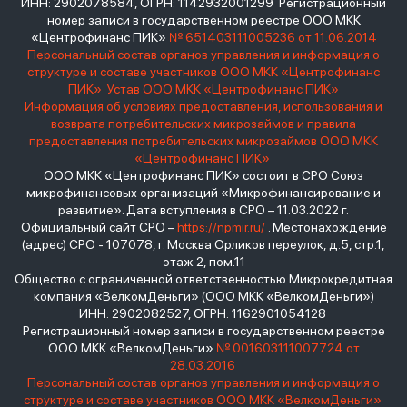
ИНН: 2902078584, ОГРН: 1142932001299 Регистрационный
номер записи в государственном реестре ООО МКК
«Центрофинанс ПИК»
№ 651403111005236 от 11.06.2014
Персональный состав органов управления и информация о
структуре и составе участников ООО МКК «Центрофинанс
ПИК»
Устав ООО МКК «Центрофинанс ПИК»
Информация об условиях предоставления, использования и
возврата потребительских микрозаймов и правила
предоставления потребительских микрозаймов ООО МКК
«Центрофинанс ПИК»
ООО МКК «Центрофинанс ПИК» состоит в СРО Союз
микрофинансовых организаций «Микрофинансирование и
развитие». Дата вступления в СРО – 11.03.2022 г.
Официальный сайт СРО –
https://npmir.ru/
. Местонахождение
(адрес) СРО - 107078, г. Москва Орликов переулок, д.5, стр.1,
этаж 2, пом.11
Общество с ограниченной ответственностью Микрокредитная
компания «ВелкомДеньги» (ООО МКК «ВелкомДеньги»)
ИНН: 2902082527, ОГРН: 1162901054128
Регистрационный номер записи в государственном реестре
ООО МКК «ВелкомДеньги»
№ 001603111007724 от
28.03.2016
Персональный состав органов управления и информация о
структуре и составе участников ООО МКК «ВелкомДеньги»