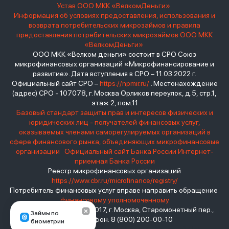
Устав ООО МКК «ВелкомДеньги»
Информация об условиях предоставления, использования и
возврата потребительских микрозаймов и правила
предоставления потребительских микрозаймов ООО МКК
«ВелкомДеньги»
ООО МКК «Велком деньги» состоит в СРО Союз
микрофинансовых организаций «Микрофинансирование и
развитие». Дата вступления в СРО – 11.03.2022 г.
Официальный сайт СРО –
https://npmir.ru/
. Местонахождение
(адрес) СРО - 107078, г. Москва Орликов переулок, д.5, стр.1,
этаж 2, пом.11
Базовый стандарт защиты прав и интересов физических и
юридических лиц - получателей финансовых услуг,
оказываемых членами саморегулируемых организаций в
сфере финансового рынка, объединяющих микрофинансовые
организации
Официальный сайт Банка России
Интернет-
приемная Банка России
Реестр микрофинансовых организаций
https://www.cbr.ru/microfinance/registry/
Потребитель финансовых услуг вправе направить обращение
финансовому уполномоченному
Место нахождения: 119017, г. Москва, Старомонетный пер.,
Займы по
дом 3 Телефон: 8 (800) 200-00-10
биометрии