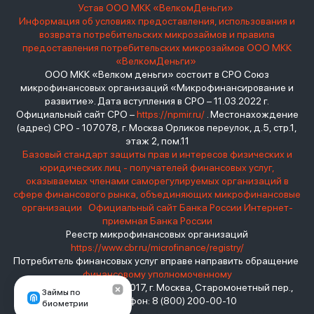
Устав ООО МКК «ВелкомДеньги»
Информация об условиях предоставления, использования и
возврата потребительских микрозаймов и правила
предоставления потребительских микрозаймов ООО МКК
«ВелкомДеньги»
ООО МКК «Велком деньги» состоит в СРО Союз
микрофинансовых организаций «Микрофинансирование и
развитие». Дата вступления в СРО – 11.03.2022 г.
Официальный сайт СРО –
https://npmir.ru/
. Местонахождение
(адрес) СРО - 107078, г. Москва Орликов переулок, д.5, стр.1,
этаж 2, пом.11
Базовый стандарт защиты прав и интересов физических и
юридических лиц - получателей финансовых услуг,
оказываемых членами саморегулируемых организаций в
сфере финансового рынка, объединяющих микрофинансовые
организации
Официальный сайт Банка России
Интернет-
приемная Банка России
Реестр микрофинансовых организаций
https://www.cbr.ru/microfinance/registry/
Потребитель финансовых услуг вправе направить обращение
финансовому уполномоченному
Место нахождения: 119017, г. Москва, Старомонетный пер.,
Займы по
дом 3 Телефон: 8 (800) 200-00-10
биометрии