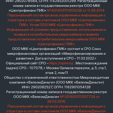
ИНН: 2902078584, ОГРН: 1142932001299 Регистрационный
номер записи в государственном реестре ООО МКК
«Центрофинанс ПИК»
№ 651403111005236 от 11.06.2014
Персональный состав органов управления и информация о
структуре и составе участников ООО МКК «Центрофинанс
ПИК»
Устав ООО МКК «Центрофинанс ПИК»
Информация об условиях предоставления, использования и
возврата потребительских микрозаймов и правила
предоставления потребительских микрозаймов ООО МКК
«Центрофинанс ПИК»
ООО МКК «Центрофинанс ПИК» состоит в СРО Союз
микрофинансовых организаций «Микрофинансирование и
развитие». Дата вступления в СРО – 11.03.2022 г.
Официальный сайт СРО –
https://npmir.ru/
. Местонахождение
(адрес) СРО - 107078, г. Москва Орликов переулок, д.5, стр.1,
этаж 2, пом.11
Общество с ограниченной ответственностью Микрокредитная
компания «ВелкомДеньги» (ООО МКК «ВелкомДеньги»)
ИНН: 2902082527, ОГРН: 1162901054128
Регистрационный номер записи в государственном реестре
ООО МКК «ВелкомДеньги»
№ 001603111007724 от
28.03.2016
Персональный состав органов управления и информация о
структуре и составе участников ООО МКК «ВелкомДеньги»