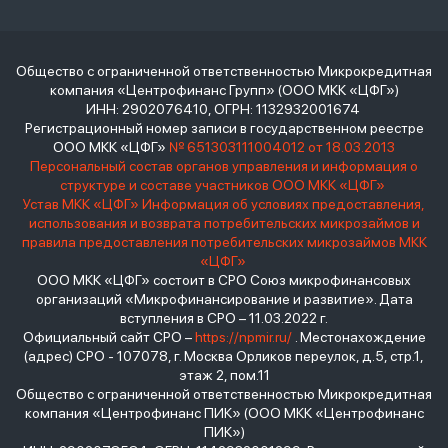
Общество с ограниченной ответственностью Микрокредитная
компания «Центрофинанс Групп» (ООО МКК «ЦФГ»)
ИНН: 2902076410, ОГРН: 1132932001674
Регистрационный номер записи в государственном реестре
ООО МКК «ЦФГ»
№ 651303111004012 от 18.03.2013
Персональный состав органов управления и информация о
структуре и составе участников ООО МКК «ЦФГ»
Устав МКК «ЦФГ»
Информация об условиях предоставления,
использования и возврата потребительских микрозаймов и
правила предоставления потребительских микрозаймов МКК
«ЦФГ»
ООО МКК «ЦФГ» состоит в СРО Союз микрофинансовых
организаций «Микрофинансирование и развитие». Дата
вступления в СРО – 11.03.2022 г.
Официальный сайт СРО –
https://npmir.ru/
. Местонахождение
(адрес) СРО - 107078, г. Москва Орликов переулок, д.5, стр.1,
этаж 2, пом.11
Общество с ограниченной ответственностью Микрокредитная
компания «Центрофинанс ПИК» (ООО МКК «Центрофинанс
ПИК»)