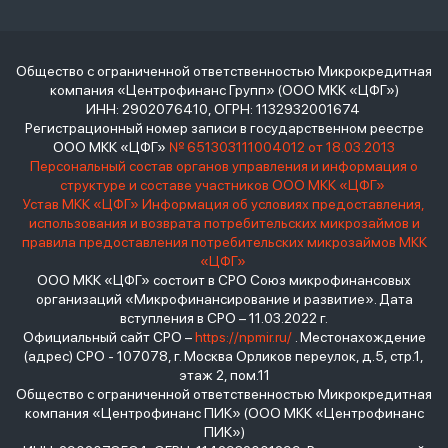
Общество с ограниченной ответственностью Микрокредитная
компания «Центрофинанс Групп» (ООО МКК «ЦФГ»)
ИНН: 2902076410, ОГРН: 1132932001674
Регистрационный номер записи в государственном реестре
ООО МКК «ЦФГ»
№ 651303111004012 от 18.03.2013
Персональный состав органов управления и информация о
структуре и составе участников ООО МКК «ЦФГ»
Устав МКК «ЦФГ»
Информация об условиях предоставления,
использования и возврата потребительских микрозаймов и
правила предоставления потребительских микрозаймов МКК
«ЦФГ»
ООО МКК «ЦФГ» состоит в СРО Союз микрофинансовых
организаций «Микрофинансирование и развитие». Дата
вступления в СРО – 11.03.2022 г.
Официальный сайт СРО –
https://npmir.ru/
. Местонахождение
(адрес) СРО - 107078, г. Москва Орликов переулок, д.5, стр.1,
этаж 2, пом.11
Общество с ограниченной ответственностью Микрокредитная
компания «Центрофинанс ПИК» (ООО МКК «Центрофинанс
ПИК»)