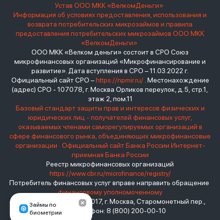
Устав ООО МКК «ВелкомДеньги»
Информация об условиях предоставления, использования и
возврата потребительских микрозаймов и правила
предоставления потребительских микрозаймов ООО МКК
«ВелкомДеньги»
ООО МКК «Велком деньги» состоит в СРО Союз
микрофинансовых организаций «Микрофинансирование и
развитие». Дата вступления в СРО – 11.03.2022 г.
Официальный сайт СРО –
https://npmir.ru/
. Местонахождение
(адрес) СРО - 107078, г. Москва Орликов переулок, д.5, стр.1,
этаж 2, пом.11
Базовый стандарт защиты прав и интересов физических и
юридических лиц - получателей финансовых услуг,
оказываемых членами саморегулируемых организаций в
сфере финансового рынка, объединяющих микрофинансовые
организации
Официальный сайт Банка России
Интернет-
приемная Банка России
Реестр микрофинансовых организаций
https://www.cbr.ru/microfinance/registry/
Потребитель финансовых услуг вправе направить обращение
финансовому уполномоченному
Место нахождения: 119017, г. Москва, Старомонетный пер.,
Займы по
дом 3 Телефон: 8 (800) 200-00-10
биометрии