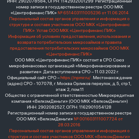
ИНН: 2902078584, ОГРН: 1142932001299 Регистрационный
номер записи в государственном реестре ООО МКК
«Центрофинанс ПИК»
№ 651403111005236 от 11.06.2014
Персональный состав органов управления и информация о
структуре и составе участников ООО МКК «Центрофинанс
ПИК»
Устав ООО МКК «Центрофинанс ПИК»
Информация об условиях предоставления, использования и
возврата потребительских микрозаймов и правила
предоставления потребительских микрозаймов ООО МКК
«Центрофинанс ПИК»
ООО МКК «Центрофинанс ПИК» состоит в СРО Союз
микрофинансовых организаций «Микрофинансирование и
развитие». Дата вступления в СРО – 11.03.2022 г.
Официальный сайт СРО –
https://npmir.ru/
. Местонахождение
(адрес) СРО - 107078, г. Москва Орликов переулок, д.5, стр.1,
этаж 2, пом.11
Общество с ограниченной ответственностью Микрокредитная
компания «ВелкомДеньги» (ООО МКК «ВелкомДеньги»)
ИНН: 2902082527, ОГРН: 1162901054128
Регистрационный номер записи в государственном реестре
ООО МКК «ВелкомДеньги»
№ 001603111007724 от
28.03.2016
Персональный состав органов управления и информация о
структуре и составе участников ООО МКК «ВелкомДеньги»