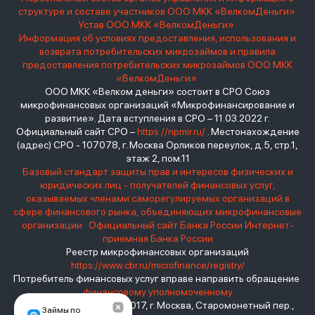
структуре и составе участников ООО МКК «ВелкомДеньги»
Устав ООО МКК «ВелкомДеньги»
Информация об условиях предоставления, использования и
возврата потребительских микрозаймов и правила
предоставления потребительских микрозаймов ООО МКК
«ВелкомДеньги»
ООО МКК «Велком деньги» состоит в СРО Союз
микрофинансовых организаций «Микрофинансирование и
развитие». Дата вступления в СРО – 11.03.2022 г.
Официальный сайт СРО –
https://npmir.ru/
. Местонахождение
(адрес) СРО - 107078, г. Москва Орликов переулок, д.5, стр.1,
этаж 2, пом.11
Базовый стандарт защиты прав и интересов физических и
юридических лиц - получателей финансовых услуг,
оказываемых членами саморегулируемых организаций в
сфере финансового рынка, объединяющих микрофинансовые
организации
Официальный сайт Банка России
Интернет-
приемная Банка России
Реестр микрофинансовых организаций
https://www.cbr.ru/microfinance/registry/
Потребитель финансовых услуг вправе направить обращение
финансовому уполномоченному
Место нахождения: 119017, г. Москва, Старомонетный пер.,
Займы по