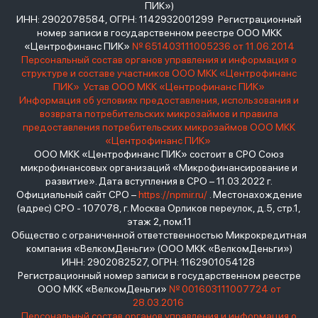
ПИК»)
ИНН: 2902078584, ОГРН: 1142932001299 Регистрационный
номер записи в государственном реестре ООО МКК
«Центрофинанс ПИК»
№ 651403111005236 от 11.06.2014
Персональный состав органов управления и информация о
структуре и составе участников ООО МКК «Центрофинанс
ПИК»
Устав ООО МКК «Центрофинанс ПИК»
Информация об условиях предоставления, использования и
возврата потребительских микрозаймов и правила
предоставления потребительских микрозаймов ООО МКК
«Центрофинанс ПИК»
ООО МКК «Центрофинанс ПИК» состоит в СРО Союз
микрофинансовых организаций «Микрофинансирование и
развитие». Дата вступления в СРО – 11.03.2022 г.
Официальный сайт СРО –
https://npmir.ru/
. Местонахождение
(адрес) СРО - 107078, г. Москва Орликов переулок, д.5, стр.1,
этаж 2, пом.11
Общество с ограниченной ответственностью Микрокредитная
компания «ВелкомДеньги» (ООО МКК «ВелкомДеньги»)
ИНН: 2902082527, ОГРН: 1162901054128
Регистрационный номер записи в государственном реестре
ООО МКК «ВелкомДеньги»
№ 001603111007724 от
28.03.2016
Персональный состав органов управления и информация о