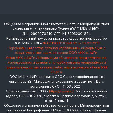
Общество с ограниченной ответственностью Микрокредитная
компания «Центрофинанс Групп» (ООО МКК «ЦФГ»)
ИНН: 2902076410, ОГРН: 1132932001674
Регистрационный номер записи в государственном реестре
ООО МКК «ЦФГ»
№ 651303111004012 от 18.03.2013
Персональный состав органов управления и информация о
структуре и составе участников ООО МКК «ЦФГ»
Устав МКК «ЦФГ»
Информация об условиях предоставления,
использования и возврата потребительских микрозаймов и
правила предоставления потребительских микрозаймов МКК
«ЦФГ»
ООО МКК «ЦФГ» состоит в СРО Союз микрофинансовых
организаций «Микрофинансирование и развитие». Дата
вступления в СРО – 11.03.2022 г.
Официальный сайт СРО –
https://npmir.ru/
. Местонахождение
(адрес) СРО - 107078, г. Москва Орликов переулок, д.5, стр.1,
этаж 2, пом.11
Общество с ограниченной ответственностью Микрокредитная
компания «Центрофинанс ПИК» (ООО МКК «Центрофинанс