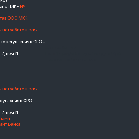
К»)
нанс ПИК»
№
став ООО МКК
я потребительских
а вступления в СРО –
взять займ - <a
2, пом.11
href="https://viruchay.ru">выручай</a>
- маркетплейс финансов
я потребительских
тупления в СРО –
2, пом.11
енами
айт Банка