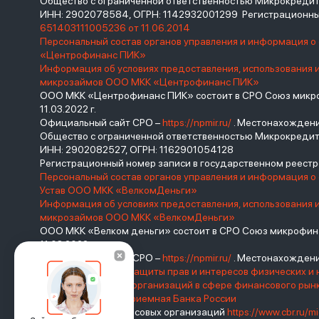
Общество с ограниченной ответственностью Микрокред
ИНН: 2902078584, ОГРН: 1142932001299 Регистрационны
651403111005236 от 11.06.2014
Персональный состав органов управления и информация 
«Центрофинанс ПИК»
Информация об условиях предоставления, использования 
микрозаймов ООО МКК «Центрофинанс ПИК»
ООО МКК «Центрофинанс ПИК» состоит в СРО Союз микроф
11.03.2022 г.
Официальный сайт СРО –
https://npmir.ru/
. Местонахождение 
Общество с ограниченной ответственностью Микрокреди
ИНН: 2902082527, ОГРН: 1162901054128
Регистрационный номер записи в государственном реес
Персональный состав органов управления и информация о
Устав ООО МКК «ВелкомДеньги»
Информация об условиях предоставления, использования 
микрозаймов ООО МКК «ВелкомДеньги»
ООО МКК «Велком деньги» состоит в СРО Союз микрофина
11.03.2022 г.
Официальный сайт СРО –
https://npmir.ru/
. Местонахождение 
Базовый стандарт защиты прав и интересов физических и 
саморегулируемых организаций в сфере финансового ры
России
Интернет-приемная Банка России
Реестр микрофинансовых организаций
https://www.cbr.ru/mi