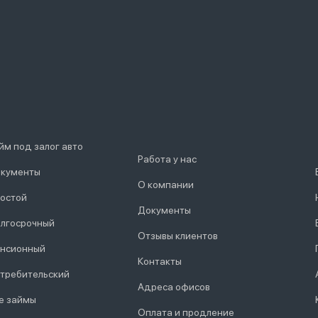
йм под залог авто
Работа у нас
кументы
О компании
остой
Документы
лгосрочный
Отзывы клиентов
нсионный
Контакты
требительский
Адреса офисов
е займы
Оплата и продление