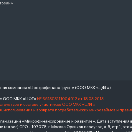
тозайм
тная компания «Центрофинанс Групп» (ООО МКК «ЦФГ»)
тре ООО МКК «ЦФГ»
№ 651303111004012 от 18.03.2013
 структуре и составе участников ООО МКК «ЦФГ»
, использования и возврата потребительских микрозаймов и прав
низаций «Микрофинансирование и развитие». Дата вступления в С
(адрес) СРО - 107078, г. Москва Орликов переулок, д.5, стр.1, этаж 