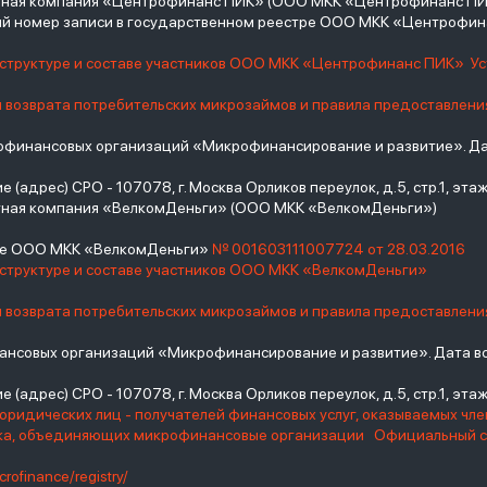
итная компания «Центрофинанс ПИК» (ООО МКК «Центрофинанс ПИ
й номер записи в государственном реестре ООО МКК «Центрофи
о структуре и составе участников ООО МКК «Центрофинанс ПИК»
У
и возврата потребительских микрозаймов и правила предоставлени
инансовых организаций «Микрофинансирование и развитие». Дат
(адрес) СРО - 107078, г. Москва Орликов переулок, д.5, стр.1, этаж 
тная компания «ВелкомДеньги» (ООО МКК «ВелкомДеньги»)
тре ООО МКК «ВелкомДеньги»
№ 001603111007724 от 28.03.2016
 структуре и составе участников ООО МКК «ВелкомДеньги»
и возврата потребительских микрозаймов и правила предоставлени
нсовых организаций «Микрофинансирование и развитие». Дата вс
(адрес) СРО - 107078, г. Москва Орликов переулок, д.5, стр.1, этаж 
юридических лиц - получателей финансовых услуг, оказываемых чл
нка, объединяющих микрофинансовые организации
Официальный с
crofinance/registry/