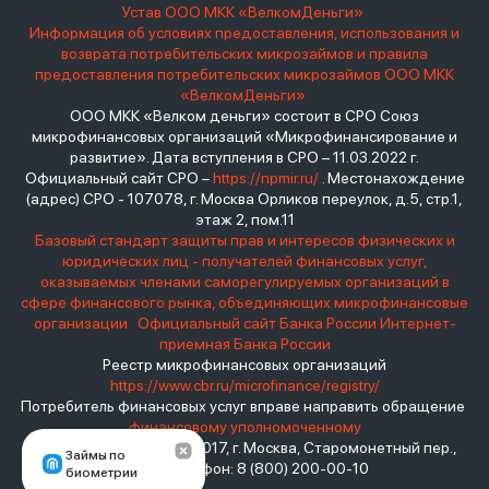
Устав ООО МКК «ВелкомДеньги»
Информация об условиях предоставления, использования и
возврата потребительских микрозаймов и правила
предоставления потребительских микрозаймов ООО МКК
«ВелкомДеньги»
ООО МКК «Велком деньги» состоит в СРО Союз
микрофинансовых организаций «Микрофинансирование и
развитие». Дата вступления в СРО – 11.03.2022 г.
Официальный сайт СРО –
https://npmir.ru/
. Местонахождение
(адрес) СРО - 107078, г. Москва Орликов переулок, д.5, стр.1,
этаж 2, пом.11
Базовый стандарт защиты прав и интересов физических и
юридических лиц - получателей финансовых услуг,
оказываемых членами саморегулируемых организаций в
сфере финансового рынка, объединяющих микрофинансовые
организации
Официальный сайт Банка России
Интернет-
приемная Банка России
Реестр микрофинансовых организаций
https://www.cbr.ru/microfinance/registry/
Потребитель финансовых услуг вправе направить обращение
финансовому уполномоченному
Место нахождения: 119017, г. Москва, Старомонетный пер.,
Займы по
дом 3 Телефон: 8 (800) 200-00-10
биометрии