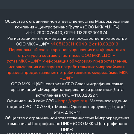
Общество с ограниченной ответственностью Микрокредитная
компания «Центрофинанс Групп» (ООО МКК «ЦФГ»)
ИНН: 2902076410, ОГРН: 1132932001674
Регистрационный номер записи в государственном реестре
ООО МКК «ЦФГ»
№ 651303111004012 от 18.03.2013
Персональный состав органов управления и информация о
структуре и составе участников ООО МКК «ЦФГ»
Устав МКК «ЦФГ»
Информация об условиях предоставления,
использования и возврата потребительских микрозаймов и
правила предоставления потребительских микрозаймов МКК
«ЦФГ»
ООО МКК «ЦФГ» состоит в СРО Союз микрофинансовых
организаций «Микрофинансирование и развитие». Дата
вступления в СРО – 11.03.2022 г.
Официальный сайт СРО –
https://npmir.ru/
. Местонахождение
(адрес) СРО - 107078, г. Москва Орликов переулок, д.5, стр.1,
этаж 2, пом.11
Общество с ограниченной ответственностью Микрокредитная
компания «Центрофинанс ПИК» (ООО МКК «Центрофинанс
ПИК»)