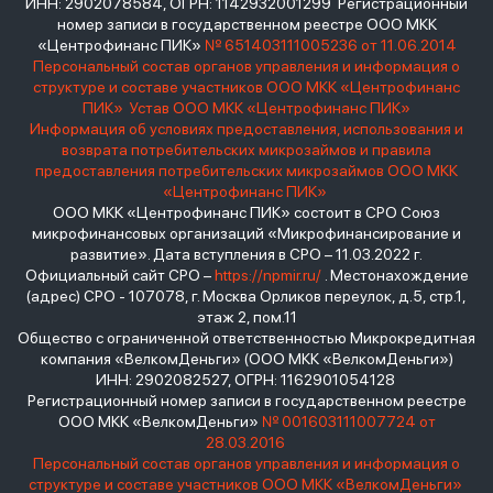
ИНН: 2902078584, ОГРН: 1142932001299 Регистрационный
номер записи в государственном реестре ООО МКК
«Центрофинанс ПИК»
№ 651403111005236 от 11.06.2014
Персональный состав органов управления и информация о
структуре и составе участников ООО МКК «Центрофинанс
ПИК»
Устав ООО МКК «Центрофинанс ПИК»
Информация об условиях предоставления, использования и
возврата потребительских микрозаймов и правила
предоставления потребительских микрозаймов ООО МКК
«Центрофинанс ПИК»
ООО МКК «Центрофинанс ПИК» состоит в СРО Союз
микрофинансовых организаций «Микрофинансирование и
развитие». Дата вступления в СРО – 11.03.2022 г.
Официальный сайт СРО –
https://npmir.ru/
. Местонахождение
(адрес) СРО - 107078, г. Москва Орликов переулок, д.5, стр.1,
этаж 2, пом.11
Общество с ограниченной ответственностью Микрокредитная
компания «ВелкомДеньги» (ООО МКК «ВелкомДеньги»)
ИНН: 2902082527, ОГРН: 1162901054128
Регистрационный номер записи в государственном реестре
ООО МКК «ВелкомДеньги»
№ 001603111007724 от
28.03.2016
Персональный состав органов управления и информация о
структуре и составе участников ООО МКК «ВелкомДеньги»