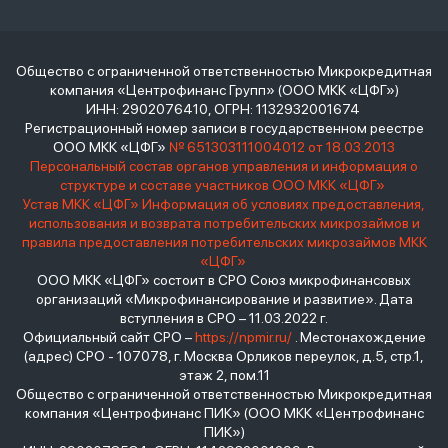
Общество с ограниченной ответственностью Микрокредитная
компания «Центрофинанс Групп» (ООО МКК «ЦФГ»)
ИНН: 2902076410, ОГРН: 1132932001674
Регистрационный номер записи в государственном реестре
ООО МКК «ЦФГ»
№ 651303111004012 от 18.03.2013
Персональный состав органов управления и информация о
структуре и составе участников ООО МКК «ЦФГ»
Устав МКК «ЦФГ»
Информация об условиях предоставления,
использования и возврата потребительских микрозаймов и
правила предоставления потребительских микрозаймов МКК
«ЦФГ»
ООО МКК «ЦФГ» состоит в СРО Союз микрофинансовых
организаций «Микрофинансирование и развитие». Дата
вступления в СРО – 11.03.2022 г.
Официальный сайт СРО –
https://npmir.ru/
. Местонахождение
(адрес) СРО - 107078, г. Москва Орликов переулок, д.5, стр.1,
этаж 2, пом.11
Общество с ограниченной ответственностью Микрокредитная
компания «Центрофинанс ПИК» (ООО МКК «Центрофинанс
ПИК»)