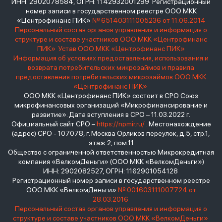
ИНН: 2902078584, ОГРН: 1142932001299 Регистрационный
номер записи в государственном реестре ООО МКК
«Центрофинанс ПИК»
№ 651403111005236 от 11.06.2014
Персональный состав органов управления и информация о
структуре и составе участников ООО МКК «Центрофинанс
ПИК»
Устав ООО МКК «Центрофинанс ПИК»
Информация об условиях предоставления, использования и
возврата потребительских микрозаймов и правила
предоставления потребительских микрозаймов ООО МКК
«Центрофинанс ПИК»
ООО МКК «Центрофинанс ПИК» состоит в СРО Союз
микрофинансовых организаций «Микрофинансирование и
развитие». Дата вступления в СРО – 11.03.2022 г.
Официальный сайт СРО –
https://npmir.ru/
. Местонахождение
(адрес) СРО - 107078, г. Москва Орликов переулок, д.5, стр.1,
этаж 2, пом.11
Общество с ограниченной ответственностью Микрокредитная
компания «ВелкомДеньги» (ООО МКК «ВелкомДеньги»)
ИНН: 2902082527, ОГРН: 1162901054128
Регистрационный номер записи в государственном реестре
ООО МКК «ВелкомДеньги»
№ 001603111007724 от
28.03.2016
Персональный состав органов управления и информация о
структуре и составе участников ООО МКК «ВелкомДеньги»