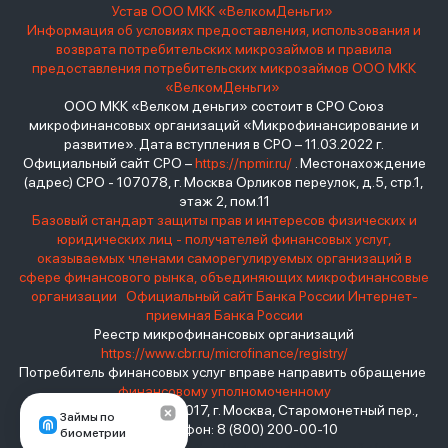
Устав ООО МКК «ВелкомДеньги»
Информация об условиях предоставления, использования и
возврата потребительских микрозаймов и правила
предоставления потребительских микрозаймов ООО МКК
«ВелкомДеньги»
ООО МКК «Велком деньги» состоит в СРО Союз
микрофинансовых организаций «Микрофинансирование и
развитие». Дата вступления в СРО – 11.03.2022 г.
Официальный сайт СРО –
https://npmir.ru/
. Местонахождение
(адрес) СРО - 107078, г. Москва Орликов переулок, д.5, стр.1,
этаж 2, пом.11
Базовый стандарт защиты прав и интересов физических и
юридических лиц - получателей финансовых услуг,
оказываемых членами саморегулируемых организаций в
сфере финансового рынка, объединяющих микрофинансовые
организации
Официальный сайт Банка России
Интернет-
приемная Банка России
Реестр микрофинансовых организаций
https://www.cbr.ru/microfinance/registry/
Потребитель финансовых услуг вправе направить обращение
финансовому уполномоченному
Место нахождения: 119017, г. Москва, Старомонетный пер.,
Займы по
дом 3 Телефон: 8 (800) 200-00-10
биометрии