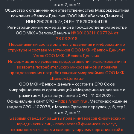
этаж 2, пом.11
Общество с ограниченной ответственностью Микрокредитная
компания «ВелкомДеньги» (ООО МКК «ВелкомДеньги»)
ИНН: 2902082527, ОГРН: 1162901054128
Регистрационный номер записи в государственном реестре
ООО МКК «ВелкомДеньги»
№ 001603111007724 от
28.03.2016
Персональный состав органов управления и информация о
структуре и составе участников ООО МКК «ВелкомДеньги»
Устав ООО МКК «ВелкомДеньги»
Информация об условиях предоставления, использования и
возврата потребительских микрозаймов и правила
предоставления потребительских микрозаймов ООО МКК
«ВелкомДеньги»
ООО МКК «Велком деньги» состоит в СРО Союз
микрофинансовых организаций «Микрофинансирование и
развитие». Дата вступления в СРО – 11.03.2022 г.
Официальный сайт СРО –
https://npmir.ru/
. Местонахождение
(адрес) СРО - 107078, г. Москва Орликов переулок, д.5, стр.1,
этаж 2, пом.11
Базовый стандарт защиты прав и интересов физических и
юридических лиц - получателей финансовых услуг,
оказываемых членами саморегулируемых организаций в