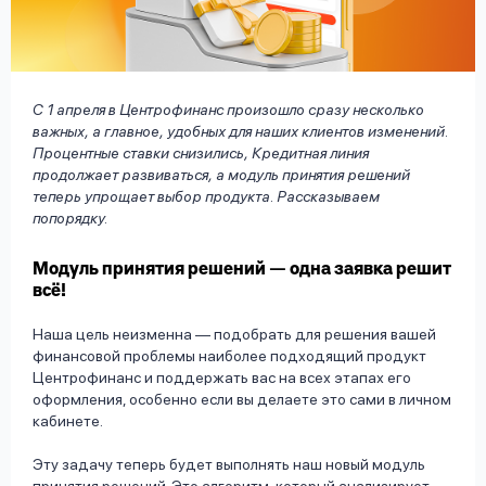
вопрос
данных
С 1 апреля в Центрофинанс произошло сразу несколько
важных, а главное, удобных для наших клиентов изменений.
Процентные ставки снизились, Кредитная линия
продолжает развиваться, а модуль принятия решений
теперь упрощает выбор продукта. Рассказываем
Ответы
Оформить заявку
попорядку.
на
вопросы
Модуль принятия решений — одна заявка решит
Войти под другим номером
всё!
Наша цель неизменна — подобрать для решения вашей
финансовой проблемы наиболее подходящий продукт
Центрофинанс и поддержать вас на всех этапах его
оформления, особенно если вы делаете это сами в личном
кабинете.
Эту задачу теперь будет выполнять наш новый модуль