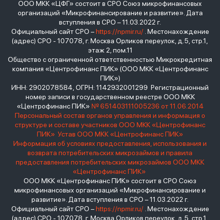
ООО МКК «ЦФГ» состоит в СРО Союз микрофинансовых
организаций «Микрофинансирование и развитие». Дата
вступления в СРО – 11.03.2022 г.
Официальный сайт СРО –
https://npmir.ru/
. Местонахождение
(адрес) СРО - 107078, г. Москва Орликов переулок, д.5, стр.1,
этаж 2, пом.11
Общество с ограниченной ответственностью Микрокредитная
компания «Центрофинанс ПИК» (ООО МКК «Центрофинанс
ПИК»)
ИНН: 2902078584, ОГРН: 1142932001299 Регистрационный
номер записи в государственном реестре ООО МКК
«Центрофинанс ПИК»
№ 651403111005236 от 11.06.2014
Персональный состав органов управления и информация о
структуре и составе участников ООО МКК «Центрофинанс
ПИК»
Устав ООО МКК «Центрофинанс ПИК»
Информация об условиях предоставления, использования и
возврата потребительских микрозаймов и правила
предоставления потребительских микрозаймов ООО МКК
«Центрофинанс ПИК»
ООО МКК «Центрофинанс ПИК» состоит в СРО Союз
микрофинансовых организаций «Микрофинансирование и
развитие». Дата вступления в СРО – 11.03.2022 г.
Официальный сайт СРО –
https://npmir.ru/
. Местонахождение
(адрес) СРО - 107078, г. Москва Орликов переулок, д.5, стр.1,