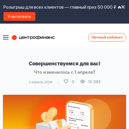
Розыгрыш для всех клиентов — главный приз 50 000 ₽ 🔥
Участвовать
Личный кабинет
Я
согласен(а)
на
Я
Совершенствуемся для вас!
ознакомлен
Наши
с
Что изменилось с 1 апреля?
контакты
правилами
предоставления
0
10 383
2 апреля, 2026
займов
,
политикой
Ок
Ок
сайта
,
даю
согласие
на
обработку
Задать
личных