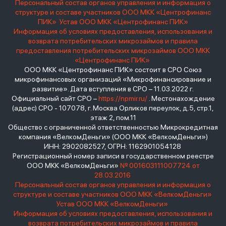
Персональный состав органов управления и информация о
структуре и составе участников ООО МКК «Центрофинанс
ПИК»
Устав ООО МКК «Центрофинанс ПИК»
Информация об условиях предоставления, использования и
возврата потребительских микрозаймов и правила
предоставления потребительских микрозаймов ООО МКК
«Центрофинанс ПИК»
ООО МКК «Центрофинанс ПИК» состоит в СРО Союз
микрофинансовых организаций «Микрофинансирование и
развитие». Дата вступления в СРО – 11.03.2022 г.
Официальный сайт СРО –
https://npmir.ru/
. Местонахождение
(адрес) СРО - 107078, г. Москва Орликов переулок, д.5, стр.1,
этаж 2, пом.11
Общество с ограниченной ответственностью Микрокредитная
компания «ВелкомДеньги» (ООО МКК «ВелкомДеньги»)
ИНН: 2902082527, ОГРН: 1162901054128
Регистрационный номер записи в государственном реестре
ООО МКК «ВелкомДеньги»
№ 001603111007724 от
28.03.2016
Персональный состав органов управления и информация о
структуре и составе участников ООО МКК «ВелкомДеньги»
Устав ООО МКК «ВелкомДеньги»
Информация об условиях предоставления, использования и
возврата потребительских микрозаймов и правила