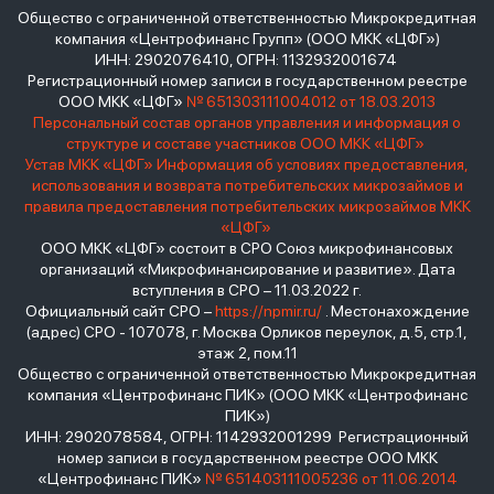
Общество с ограниченной ответственностью Микрокредитная
компания «Центрофинанс Групп» (ООО МКК «ЦФГ»)
ИНН: 2902076410, ОГРН: 1132932001674
Регистрационный номер записи в государственном реестре
ООО МКК «ЦФГ»
№ 651303111004012 от 18.03.2013
Персональный состав органов управления и информация о
структуре и составе участников ООО МКК «ЦФГ»
Устав МКК «ЦФГ»
Информация об условиях предоставления,
использования и возврата потребительских микрозаймов и
правила предоставления потребительских микрозаймов МКК
«ЦФГ»
ООО МКК «ЦФГ» состоит в СРО Союз микрофинансовых
организаций «Микрофинансирование и развитие». Дата
вступления в СРО – 11.03.2022 г.
Официальный сайт СРО –
https://npmir.ru/
. Местонахождение
(адрес) СРО - 107078, г. Москва Орликов переулок, д.5, стр.1,
этаж 2, пом.11
Общество с ограниченной ответственностью Микрокредитная
компания «Центрофинанс ПИК» (ООО МКК «Центрофинанс
ПИК»)
ИНН: 2902078584, ОГРН: 1142932001299 Регистрационный
номер записи в государственном реестре ООО МКК
«Центрофинанс ПИК»
№ 651403111005236 от 11.06.2014