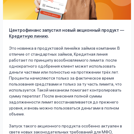
вопрос
данных
Центрофинанс запустил новый акционный продукт —
Кредитную линию
.
Это новинка в продуктовой линейке займов компании. В
отличие от стандартных займов, Кредитная линия
Ответы
Оформить заявку
работает по принципу возобновляемого лимита: после
на
однократного одобрения клиент может использовать
вопросы
деньги частями или полностью на протяжении трёх лет.
Войти под другим номером
Проценты начисляются только за фактическое время
пользования средствами и только за ту часть лимита, что
используется. Такой механизм помогает контролировать
сумму переплат. После внесения полной суммы
задолженности лимит восстанавливается до прежнего
уровня, и вновь можно пользоваться деньгами в полном
объеме.
Запуск такого акционного продукта особенно актуален в
свете новых законодательных требований для МФО,