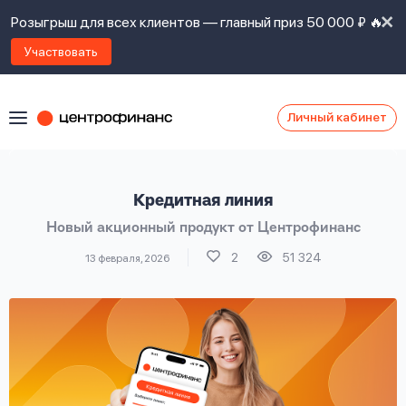
Розыгрыш для всех клиентов — главный приз 50 000 ₽ 🔥
Участвовать
Личный кабинет
Я
согласен(а)
на
Я
Кредитная линия
ознакомлен
Наши
с
Новый акционный продукт от Центрофинанс
контакты
правилами
предоставления
2
51 324
13 февраля, 2026
займов
,
политикой
Ок
Ок
сайта
,
даю
согласие
на
обработку
Задать
личных