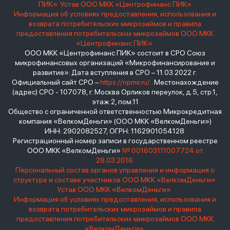
ПИК»
Устав ООО МКК «Центрофинанс ПИК»
Информация об условиях предоставления, использования и
возврата потребительских микрозаймов и правила
предоставления потребительских микрозаймов ООО МКК
«Центрофинанс ПИК»
ООО МКК «Центрофинанс ПИК» состоит в СРО Союз
микрофинансовых организаций «Микрофинансирование и
развитие». Дата вступления в СРО – 11.03.2022 г.
Официальный сайт СРО –
https://npmir.ru/
. Местонахождение
(адрес) СРО - 107078, г. Москва Орликов переулок, д.5, стр.1,
этаж 2, пом.11
Общество с ограниченной ответственностью Микрокредитная
компания «ВелкомДеньги» (ООО МКК «ВелкомДеньги»)
ИНН: 2902082527, ОГРН: 1162901054128
Регистрационный номер записи в государственном реестре
ООО МКК «ВелкомДеньги»
№ 001603111007724 от
28.03.2016
Персональный состав органов управления и информация о
структуре и составе участников ООО МКК «ВелкомДеньги»
Устав ООО МКК «ВелкомДеньги»
Информация об условиях предоставления, использования и
возврата потребительских микрозаймов и правила
предоставления потребительских микрозаймов ООО МКК
«ВелкомДеньги»