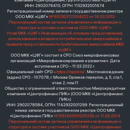
компания «Центрофинанс Групп» (ООО МКК «ЦФГ»)
ИНН: 2902076410, ОГРН: 1132932001674
Регистрационный номер записи в государственном реестре
ООО МКК «ЦФГ»
№ 651303111004012 от 18.03.2013
Персональный состав органов управления и информация о
структуре и составе участников ООО МКК «ЦФГ»
Устав МКК «ЦФГ»
Информация об условиях предоставления,
использования и возврата потребительских микрозаймов и
правила предоставления потребительских микрозаймов МКК
«ЦФГ»
ООО МКК «ЦФГ» состоит в СРО Союз микрофинансовых
организаций «Микрофинансирование и развитие». Дата
вступления в СРО – 11.03.2022 г.
Официальный сайт СРО –
https://npmir.ru/
. Местонахождение
(адрес) СРО - 107078, г. Москва Орликов переулок, д.5, стр.1,
этаж 2, пом.11
Общество с ограниченной ответственностью Микрокредитная
компания «Центрофинанс ПИК» (ООО МКК «Центрофинанс
ПИК»)
ИНН: 2902078584, ОГРН: 1142932001299 Регистрационный
номер записи в государственном реестре ООО МКК
«Центрофинанс ПИК»
№ 651403111005236 от 11.06.2014
Персональный состав органов управления и информация о
структуре и составе участников ООО МКК «Центрофинанс