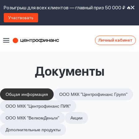
Розыгрыш для всех клиентов — главный приз 50 000 ₽ 🔥
Участвовать
Личный кабинет
Я
согласен(а)
на
Я
Документы
ознакомлен
Наши
с
контакты
правилами
предоставления
займов
,
Общая информация
ООО МКК "Центрофинанс Групп"
политикой
Ок
Ок
ООО МКК "Центрофинанс ПИК"
сайта
,
даю
ООО МКК "ВелкомДеньги"
Акции
согласие
на
Дополнительные продукты
обработку
Задать
личных