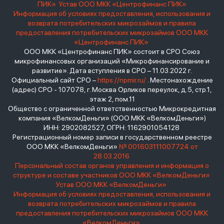
ПИК»
Устав ООО МКК «Центрофинанс ПИК»
Информация об условиях предоставления, использования и
возврата потребительских микрозаймов и правила
предоставления потребительских микрозаймов ООО МКК
«Центрофинанс ПИК»
ООО МКК «Центрофинанс ПИК» состоит в СРО Союз
микрофинансовых организаций «Микрофинансирование и
развитие». Дата вступления в СРО – 11.03.2022 г.
Официальный сайт СРО –
https://npmir.ru/
. Местонахождение
(адрес) СРО - 107078, г. Москва Орликов переулок, д.5, стр.1,
этаж 2, пом.11
Общество с ограниченной ответственностью Микрокредитная
компания «ВелкомДеньги» (ООО МКК «ВелкомДеньги»)
ИНН: 2902082527, ОГРН: 1162901054128
Регистрационный номер записи в государственном реестре
ООО МКК «ВелкомДеньги»
№ 001603111007724 от
28.03.2016
Персональный состав органов управления и информация о
структуре и составе участников ООО МКК «ВелкомДеньги»
Устав ООО МКК «ВелкомДеньги»
Информация об условиях предоставления, использования и
возврата потребительских микрозаймов и правила
предоставления потребительских микрозаймов ООО МКК
«ВелкомДеньги»