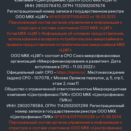
компания «Центрофинанс Групп» (ООО МКК «ЦФГ»)
ИНН: 2902076410, ОГРН: 1132932001674
Регистрационный номер записи в государственном реестре
ООО МКК «ЦФГ»
№ 651303111004012 от 18.03.2013
Персональный состав органов управления и информация о
структуре и составе участников ООО МКК «ЦФГ»
Устав МКК «ЦФГ»
Информация об условиях предоставления,
использования и возврата потребительских микрозаймов и
правила предоставления потребительских микрозаймов МКК
«ЦФГ»
ООО МКК «ЦФГ» состоит в СРО Союз микрофинансовых
организаций «Микрофинансирование и развитие». Дата
вступления в СРО – 11.03.2022 г.
Официальный сайт СРО –
https://npmir.ru/
. Местонахождение
(адрес) СРО - 107078, г. Москва Орликов переулок, д.5, стр.1,
этаж 2, пом.11
Общество с ограниченной ответственностью Микрокредитная
компания «Центрофинанс ПИК» (ООО МКК «Центрофинанс
ПИК»)
ИНН: 2902078584, ОГРН: 1142932001299 Регистрационный
номер записи в государственном реестре ООО МКК
«Центрофинанс ПИК»
№ 651403111005236 от 11.06.2014
Персональный состав органов управления и информация о
структуре и составе участников ООО МКК «Центрофинанс