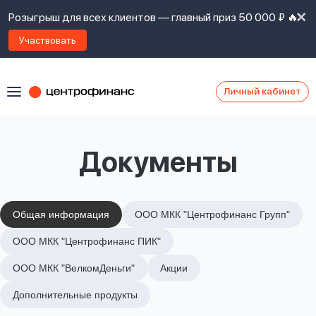
Розыгрыш для всех клиентов — главный приз 50 000 ₽ 🔥
Участвовать
Личный кабинет
Я
согласен(а)
на
Я
Документы
ознакомлен
Наши
с
контакты
правилами
предоставления
займов
,
Общая информация
ООО МКК "Центрофинанс Групп"
политикой
Ок
Ок
ООО МКК "Центрофинанс ПИК"
сайта
,
даю
ООО МКК "ВелкомДеньги"
Акции
согласие
на
Дополнительные продукты
обработку
Задать
личных