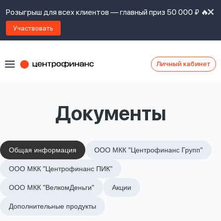
Розыгрыш для всех клиентов — главный приз 50 000 ₽ 🔥
Участвовать
Личный кабинет
Я
согласен(а)
на
Я
Документы
ознакомлен
Наши
с
контакты
правилами
предоставления
займов
,
Общая информация
ООО МКК "Центрофинанс Групп"
политикой
Ок
Ок
ООО МКК "Центрофинанс ПИК"
сайта
,
даю
ООО МКК "ВелкомДеньги"
Акции
согласие
на
Дополнительные продукты
обработку
Задать
личных