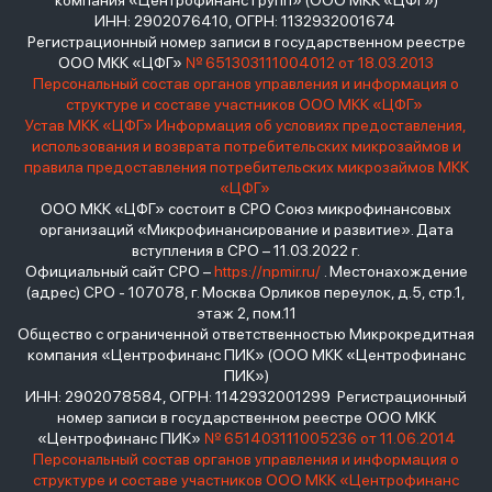
компания «Центрофинанс Групп» (ООО МКК «ЦФГ»)
ИНН: 2902076410, ОГРН: 1132932001674
Регистрационный номер записи в государственном реестре
ООО МКК «ЦФГ»
№ 651303111004012 от 18.03.2013
Персональный состав органов управления и информация о
структуре и составе участников ООО МКК «ЦФГ»
Устав МКК «ЦФГ»
Информация об условиях предоставления,
использования и возврата потребительских микрозаймов и
правила предоставления потребительских микрозаймов МКК
«ЦФГ»
ООО МКК «ЦФГ» состоит в СРО Союз микрофинансовых
организаций «Микрофинансирование и развитие». Дата
вступления в СРО – 11.03.2022 г.
Официальный сайт СРО –
https://npmir.ru/
. Местонахождение
(адрес) СРО - 107078, г. Москва Орликов переулок, д.5, стр.1,
этаж 2, пом.11
Общество с ограниченной ответственностью Микрокредитная
компания «Центрофинанс ПИК» (ООО МКК «Центрофинанс
ПИК»)
ИНН: 2902078584, ОГРН: 1142932001299 Регистрационный
номер записи в государственном реестре ООО МКК
«Центрофинанс ПИК»
№ 651403111005236 от 11.06.2014
Персональный состав органов управления и информация о
структуре и составе участников ООО МКК «Центрофинанс