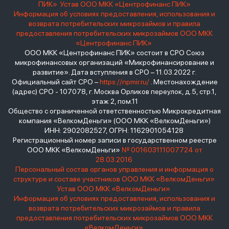
ПИК»
Устав ООО МКК «Центрофинанс ПИК»
Информация об условиях предоставления, использования и
возврата потребительских микрозаймов и правила
предоставления потребительских микрозаймов ООО МКК
«Центрофинанс ПИК»
ООО МКК «Центрофинанс ПИК» состоит в СРО Союз
микрофинансовых организаций «Микрофинансирование и
развитие». Дата вступления в СРО – 11.03.2022 г.
Официальный сайт СРО –
https://npmir.ru/
. Местонахождение
(адрес) СРО - 107078, г. Москва Орликов переулок, д.5, стр.1,
этаж 2, пом.11
Общество с ограниченной ответственностью Микрокредитная
компания «ВелкомДеньги» (ООО МКК «ВелкомДеньги»)
ИНН: 2902082527, ОГРН: 1162901054128
Регистрационный номер записи в государственном реестре
ООО МКК «ВелкомДеньги»
№ 001603111007724 от
28.03.2016
Персональный состав органов управления и информация о
структуре и составе участников ООО МКК «ВелкомДеньги»
Устав ООО МКК «ВелкомДеньги»
Информация об условиях предоставления, использования и
возврата потребительских микрозаймов и правила
предоставления потребительских микрозаймов ООО МКК
«ВелкомДеньги»