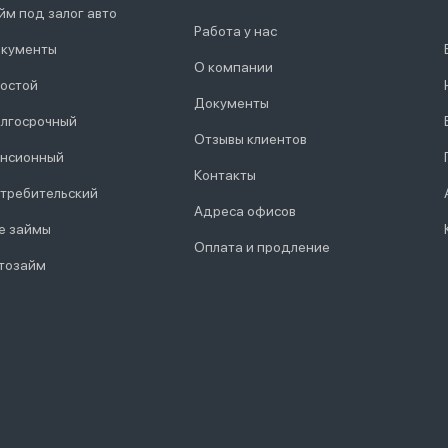
йм под залог авто
Работа у нас
кументы
О компании
остой
Документы
лгосрочный
Отзывы клиентов
нсионный
Контакты
требительский
Адреса офисов
е займы
Оплата и продление
тозайм