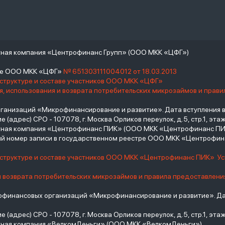
тная компания «Центрофинанс Групп» (ООО МКК «ЦФГ»)
тре ООО МКК «ЦФГ»
№ 651303111004012 от 18.03.2013
 структуре и составе участников ООО МКК «ЦФГ»
, использования и возврата потребительских микрозаймов и прав
низаций «Микрофинансирование и развитие». Дата вступления в С
(адрес) СРО - 107078, г. Москва Орликов переулок, д.5, стр.1, этаж 
итная компания «Центрофинанс ПИК» (ООО МКК «Центрофинанс ПИ
й номер записи в государственном реестре ООО МКК «Центрофи
о структуре и составе участников ООО МКК «Центрофинанс ПИК»
У
и возврата потребительских микрозаймов и правила предоставлени
инансовых организаций «Микрофинансирование и развитие». Дат
(адрес) СРО - 107078, г. Москва Орликов переулок, д.5, стр.1, этаж 
тная компания «ВелкомДеньги» (ООО МКК «ВелкомДеньги»)