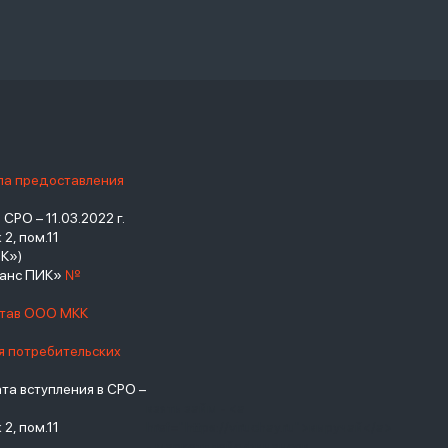
ила предоставления
РО – 11.03.2022 г.
2, пом.11
К»)
нанс ПИК»
№
став ООО МКК
я потребительских
а вступления в СРО –
взять займ - <a
2, пом.11
href="https://viruchay.ru">выручай</a>
- маркетплейс финансов