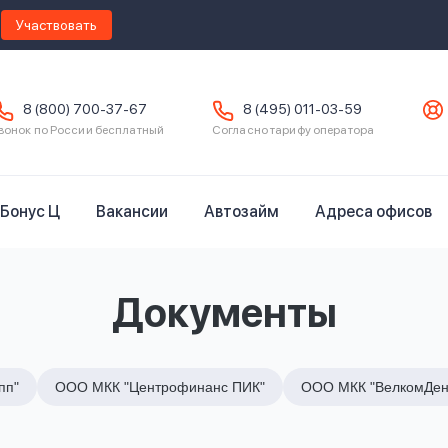
Участвовать
8 (800) 700-37-67
8 (495) 011-03-59
вонок по России бесплатный
Согласно тарифу оператора
Бонус Ц
Вакансии
Автозайм
Адреса офисов
Документы
пп"
ООО МКК "Центрофинанс ПИК"
ООО МКК "ВелкомДен