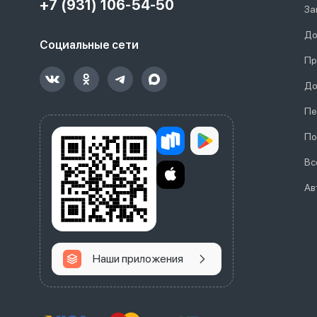
+7 (931) 106-54-50
За
До
Социальные сети
Пр
До
Пе
По
Вс
Ав
Наши приложения