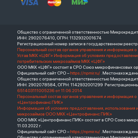
Общество с ограниченной ответственностью Микрокреди
ИНН: 2902076410, ОГРН: 1132932001674
Регистрационный номер записи в государственном реес
Персональный состав органов управления и информация о
Устав МКК «ЦФГ»
Информация об условиях предоставления
потребительских микрозаймов МКК «ЦФГ»
ООО МКК «ЦФГ» состоит в СРО Союз микрофинансовых орга
Официальный сайт СРО –
https://npmir.ru/
. Местонахождение 
Общество с ограниченной ответственностью Микрокред
ИНН: 2902078584, ОГРН: 1142932001299 Регистрационны
651403111005236 от 11.06.2014
Персональный состав органов управления и информация 
«Центрофинанс ПИК»
Информация об условиях предоставления, использования 
микрозаймов ООО МКК «Центрофинанс ПИК»
ООО МКК «Центрофинанс ПИК» состоит в СРО Союз микроф
11.03.2022 г.
Официальный сайт СРО –
https://npmir.ru/
. Местонахождение 
Общество с ограниченной ответственностью Микрокреди