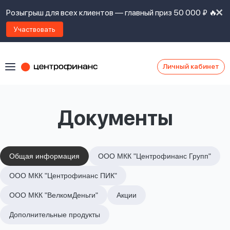
Розыгрыш для всех клиентов — главный приз 50 000 ₽ 🔥
Участвовать
Личный кабинет
Я
согласен(а)
на
Я
Документы
ознакомлен
Наши
с
контакты
правилами
предоставления
займов
,
Общая информация
ООО МКК "Центрофинанс Групп"
политикой
Ок
Ок
ООО МКК "Центрофинанс ПИК"
сайта
,
даю
ООО МКК "ВелкомДеньги"
Акции
согласие
на
Дополнительные продукты
обработку
Задать
личных