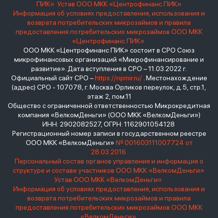
ПИК»
Устав ООО МКК «Центрофинанс ПИК»
Информация об условиях предоставления, использования и
возврата потребительских микрозаймов и правила
предоставления потребительских микрозаймов ООО МКК
«Центрофинанс ПИК»
ООО МКК «Центрофинанс ПИК» состоит в СРО Союз
микрофинансовых организаций «Микрофинансирование и
развитие». Дата вступления в СРО – 11.03.2022 г.
Официальный сайт СРО –
https://npmir.ru/
. Местонахождение
(адрес) СРО - 107078, г. Москва Орликов переулок, д.5, стр.1,
этаж 2, пом.11
Общество с ограниченной ответственностью Микрокредитная
компания «ВелкомДеньги» (ООО МКК «ВелкомДеньги»)
ИНН: 2902082527, ОГРН: 1162901054128
Регистрационный номер записи в государственном реестре
ООО МКК «ВелкомДеньги»
№ 001603111007724 от
28.03.2016
Персональный состав органов управления и информация о
структуре и составе участников ООО МКК «ВелкомДеньги»
Устав ООО МКК «ВелкомДеньги»
Информация об условиях предоставления, использования и
возврата потребительских микрозаймов и правила
предоставления потребительских микрозаймов ООО МКК
«ВелкомДеньги»