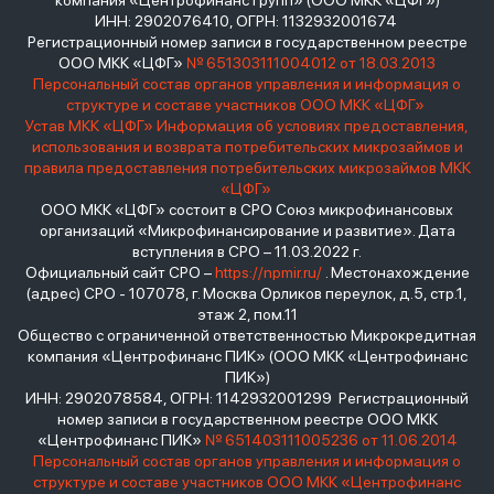
компания «Центрофинанс Групп» (ООО МКК «ЦФГ»)
ИНН: 2902076410, ОГРН: 1132932001674
Регистрационный номер записи в государственном реестре
ООО МКК «ЦФГ»
№ 651303111004012 от 18.03.2013
Персональный состав органов управления и информация о
структуре и составе участников ООО МКК «ЦФГ»
Устав МКК «ЦФГ»
Информация об условиях предоставления,
использования и возврата потребительских микрозаймов и
правила предоставления потребительских микрозаймов МКК
«ЦФГ»
ООО МКК «ЦФГ» состоит в СРО Союз микрофинансовых
организаций «Микрофинансирование и развитие». Дата
вступления в СРО – 11.03.2022 г.
Официальный сайт СРО –
https://npmir.ru/
. Местонахождение
(адрес) СРО - 107078, г. Москва Орликов переулок, д.5, стр.1,
этаж 2, пом.11
Общество с ограниченной ответственностью Микрокредитная
компания «Центрофинанс ПИК» (ООО МКК «Центрофинанс
ПИК»)
ИНН: 2902078584, ОГРН: 1142932001299 Регистрационный
номер записи в государственном реестре ООО МКК
«Центрофинанс ПИК»
№ 651403111005236 от 11.06.2014
Персональный состав органов управления и информация о
структуре и составе участников ООО МКК «Центрофинанс