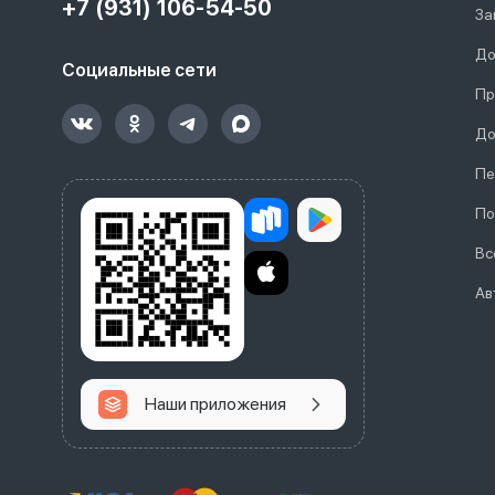
+7 (931) 106-54-50
За
До
Социальные сети
Пр
До
Пе
По
Вс
Ав
Наши приложения