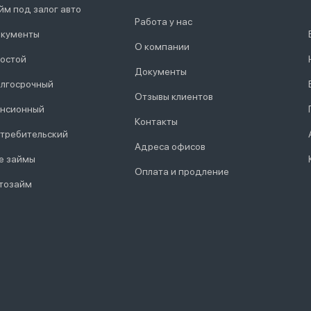
йм под залог авто
Работа у нас
кументы
О компании
остой
Документы
лгосрочный
Отзывы клиентов
нсионный
Контакты
требительский
Адреса офисов
е займы
Оплата и продление
тозайм