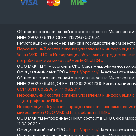
Общество с ограниченной ответственностью Микрокреди
ИНН: 2902076410, ОГРН: 1132932001674
Регистрационный номер записи в государственном реес
Персональный состав органов управления и информация о
Устав МКК «ЦФГ»
Информация об условиях предоставления
потребительских микрозаймов МКК «ЦФГ»
ООО МКК «ЦФГ» состоит в СРО Союз микрофинансовых орга
Официальный сайт СРО –
https://npmir.ru/
. Местонахождение 
Общество с ограниченной ответственностью Микрокред
ИНН: 2902078584, ОГРН: 1142932001299 Регистрационны
651403111005236 от 11.06.2014
Персональный состав органов управления и информация 
«Центрофинанс ПИК»
Информация об условиях предоставления, использования 
микрозаймов ООО МКК «Центрофинанс ПИК»
ООО МКК «Центрофинанс ПИК» состоит в СРО Союз микроф
11.03.2022 г.
Официальный сайт СРО –
https://npmir.ru/
. Местонахождение 
Общество с ограниченной ответственностью Микрокреди