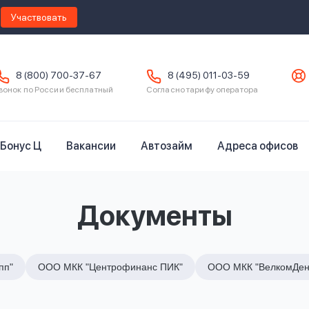
Участвовать
8 (800) 700-37-67
8 (495) 011-03-59
вонок по России бесплатный
Согласно тарифу оператора
Бонус Ц
Вакансии
Автозайм
Адреса офисов
Документы
пп"
ООО МКК "Центрофинанс ПИК"
ООО МКК "ВелкомДен