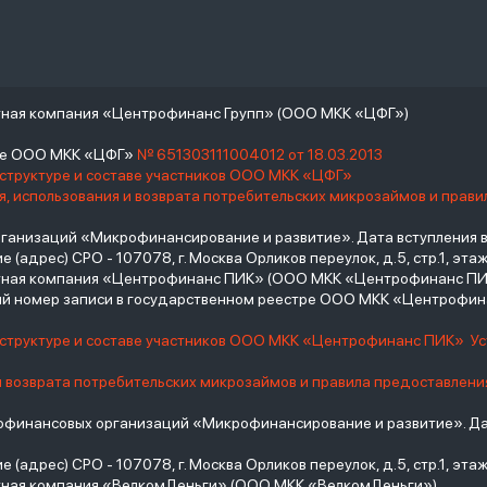
тная компания «Центрофинанс Групп» (ООО МКК «ЦФГ»)
тре ООО МКК «ЦФГ»
№ 651303111004012 от 18.03.2013
 структуре и составе участников ООО МКК «ЦФГ»
, использования и возврата потребительских микрозаймов и прав
низаций «Микрофинансирование и развитие». Дата вступления в С
(адрес) СРО - 107078, г. Москва Орликов переулок, д.5, стр.1, этаж 
итная компания «Центрофинанс ПИК» (ООО МКК «Центрофинанс ПИ
й номер записи в государственном реестре ООО МКК «Центрофи
о структуре и составе участников ООО МКК «Центрофинанс ПИК»
У
и возврата потребительских микрозаймов и правила предоставлени
инансовых организаций «Микрофинансирование и развитие». Дат
(адрес) СРО - 107078, г. Москва Орликов переулок, д.5, стр.1, этаж 
тная компания «ВелкомДеньги» (ООО МКК «ВелкомДеньги»)