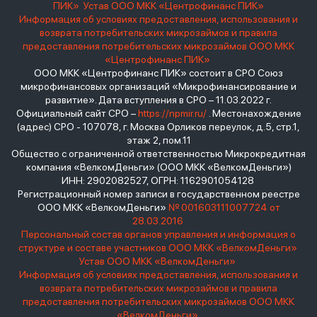
ПИК»
Устав ООО МКК «Центрофинанс ПИК»
Информация об условиях предоставления, использования и
возврата потребительских микрозаймов и правила
предоставления потребительских микрозаймов ООО МКК
«Центрофинанс ПИК»
ООО МКК «Центрофинанс ПИК» состоит в СРО Союз
микрофинансовых организаций «Микрофинансирование и
развитие». Дата вступления в СРО – 11.03.2022 г.
Официальный сайт СРО –
https://npmir.ru/
. Местонахождение
(адрес) СРО - 107078, г. Москва Орликов переулок, д.5, стр.1,
этаж 2, пом.11
Общество с ограниченной ответственностью Микрокредитная
компания «ВелкомДеньги» (ООО МКК «ВелкомДеньги»)
ИНН: 2902082527, ОГРН: 1162901054128
Регистрационный номер записи в государственном реестре
ООО МКК «ВелкомДеньги»
№ 001603111007724 от
28.03.2016
Персональный состав органов управления и информация о
структуре и составе участников ООО МКК «ВелкомДеньги»
Устав ООО МКК «ВелкомДеньги»
Информация об условиях предоставления, использования и
возврата потребительских микрозаймов и правила
предоставления потребительских микрозаймов ООО МКК
«ВелкомДеньги»