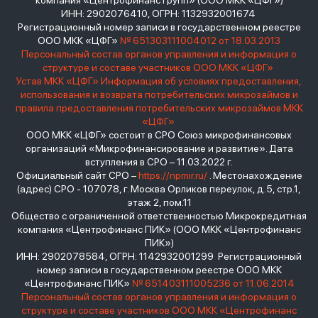
компания «Центрофинанс Групп» (ООО МКК «ЦФГ»)
ИНН: 2902076410, ОГРН: 1132932001674
Регистрационный номер записи в государственном реестре
ООО МКК «ЦФГ»
№ 651303111004012 от 18.03.2013
Персональный состав органов управления и информация о
структуре и составе участников ООО МКК «ЦФГ»
Устав МКК «ЦФГ»
Информация об условиях предоставления,
использования и возврата потребительских микрозаймов и
правила предоставления потребительских микрозаймов МКК
«ЦФГ»
ООО МКК «ЦФГ» состоит в СРО Союз микрофинансовых
организаций «Микрофинансирование и развитие». Дата
вступления в СРО – 11.03.2022 г.
Официальный сайт СРО –
https://npmir.ru/
. Местонахождение
(адрес) СРО - 107078, г. Москва Орликов переулок, д.5, стр.1,
этаж 2, пом.11
Общество с ограниченной ответственностью Микрокредитная
компания «Центрофинанс ПИК» (ООО МКК «Центрофинанс
ПИК»)
ИНН: 2902078584, ОГРН: 1142932001299 Регистрационный
номер записи в государственном реестре ООО МКК
«Центрофинанс ПИК»
№ 651403111005236 от 11.06.2014
Персональный состав органов управления и информация о
структуре и составе участников ООО МКК «Центрофинанс