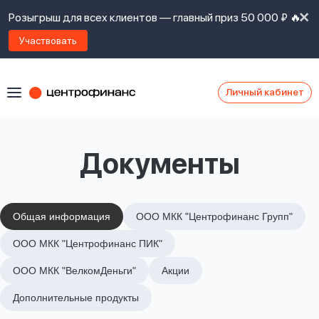
Розыгрыш для всех клиентов — главный приз 50 000 ₽ 🔥
Участвовать
Личный кабинет
Я
согласен(а)
на
Я
Документы
ознакомлен
Наши
с
контакты
правилами
предоставления
займов
,
Общая информация
ООО МКК "Центрофинанс Групп"
политикой
Ок
Ок
ООО МКК "Центрофинанс ПИК"
сайта
,
даю
ООО МКК "ВелкомДеньги"
Акции
согласие
на
Дополнительные продукты
обработку
Задать
личных