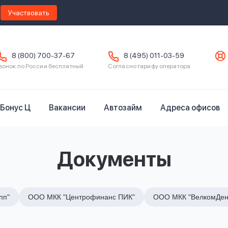
Участвовать
8 (800) 700-37-67
8 (495) 011-03-59
вонок по России бесплатный
Согласно тарифу оператора
Бонус Ц
Вакансии
Автозайм
Адреса офисов
Документы
пп"
ООО МКК "Центрофинанс ПИК"
ООО МКК "ВелкомДен