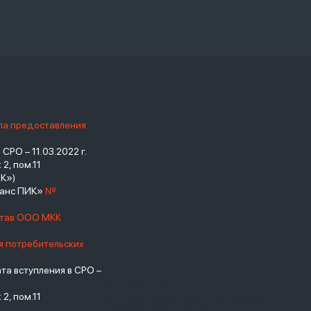
ила предоставления
РО – 11.03.2022 г.
2, пом.11
К»)
нанс ПИК»
№
став ООО МКК
я потребительских
а вступления в СРО –
взять займ - <a
2, пом.11
href="https://viruchay.ru">выручай</a>
- маркетплейс финансов