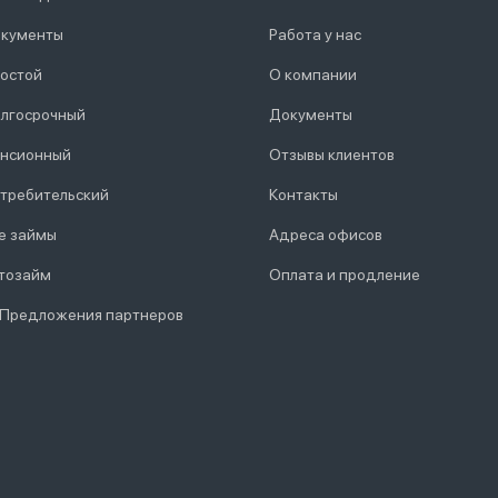
кументы
Работа у нас
остой
О компании
лгосрочный
Документы
нсионный
Отзывы клиентов
требительский
Контакты
е займы
Адреса офисов
тозайм
Оплата и продление
 Предложения партнеров