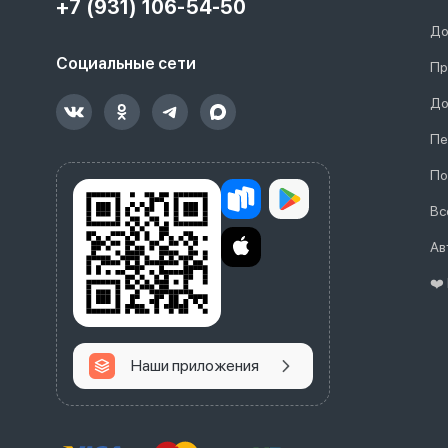
+7 (931) 106-54-50
До
Социальные сети
Пр
До
Пе
По
Вс
Ав
❤️
Наши приложения