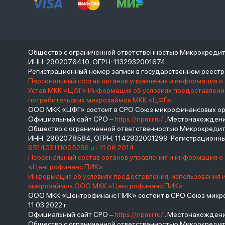
Общество с ограниченной ответственностью Микрокреди
ИНН: 2902076410, ОГРН: 1132932001674
Регистрационный номер записи в государственном реес
Персональный состав органов управления и информация о
Устав МКК «ЦФГ»
Информация об условиях предоставления
потребительских микрозаймов МКК «ЦФГ»
ООО МКК «ЦФГ» состоит в СРО Союз микрофинансовых орга
Официальный сайт СРО –
https://npmir.ru/
. Местонахождение 
Общество с ограниченной ответственностью Микрокред
ИНН: 2902078584, ОГРН: 1142932001299 Регистрационны
651403111005236 от 11.06.2014
Персональный состав органов управления и информация 
«Центрофинанс ПИК»
Информация об условиях предоставления, использования 
микрозаймов ООО МКК «Центрофинанс ПИК»
ООО МКК «Центрофинанс ПИК» состоит в СРО Союз микроф
11.03.2022 г.
Официальный сайт СРО –
https://npmir.ru/
. Местонахождение 
Общество с ограниченной ответственностью Микрокреди