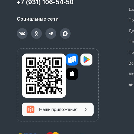
+7 (931) 106-54-50
До
Социальные сети
Пр
До
Пе
По
Вс
Ав
❤️
Наши приложения