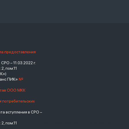
ила предоставления
РО – 11.03.2022 г.
2, пом.11
К»)
нанс ПИК»
№
став ООО МКК
я потребительских
а вступления в СРО –
взять займ - <a
2, пом.11
href="https://viruchay.ru">выручай</a>
- маркетплейс финансов