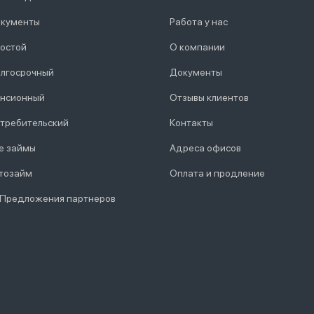
кументы
Работа у нас
остой
О компании
лгосрочный
Документы
нсионный
Отзывы клиентов
требительский
Контакты
е займы
Адреса офисов
тозайм
Оплата и продление
 Предложения партнеров