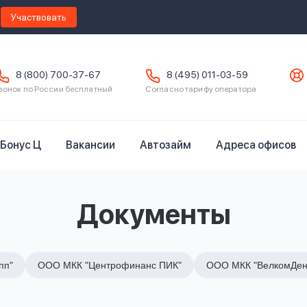
Участвовать
8 (800) 700-37-67
8 (495) 011-03-59
вонок по России бесплатный
Согласно тарифу оператора
Бонус Ц
Вакансии
Автозайм
Адреса офисов
Документы
пп"
ООО МКК "Центрофинанс ПИК"
ООО МКК "ВелкомДен