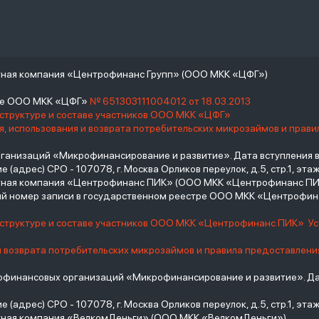
тная компания «Центрофинанс Групп» (ООО МКК «ЦФГ»)
тре ООО МКК «ЦФГ»
№ 651303111004012 от 18.03.2013
 структуре и составе участников ООО МКК «ЦФГ»
, использования и возврата потребительских микрозаймов и прав
низаций «Микрофинансирование и развитие». Дата вступления в С
(адрес) СРО - 107078, г. Москва Орликов переулок, д.5, стр.1, этаж 
итная компания «Центрофинанс ПИК» (ООО МКК «Центрофинанс ПИ
й номер записи в государственном реестре ООО МКК «Центрофи
о структуре и составе участников ООО МКК «Центрофинанс ПИК»
У
и возврата потребительских микрозаймов и правила предоставлени
инансовых организаций «Микрофинансирование и развитие». Дат
(адрес) СРО - 107078, г. Москва Орликов переулок, д.5, стр.1, этаж 
тная компания «ВелкомДеньги» (ООО МКК «ВелкомДеньги»)