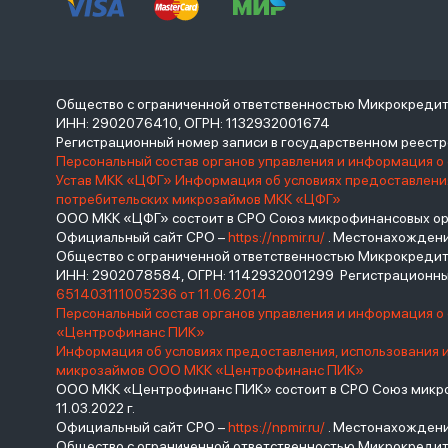
Общество с ограниченной ответственностью Микрокреди
ИНН: 2902076410, ОГРН: 1132932001674
Регистрационный номер записи в государственном реес
Персональный состав органов управления и информация о
Устав МКК «ЦФГ»
Информация об условиях предоставления
потребительских микрозаймов МКК «ЦФГ»
ООО МКК «ЦФГ» состоит в СРО Союз микрофинансовых орга
Официальный сайт СРО –
https://npmir.ru/
. Местонахождение 
Общество с ограниченной ответственностью Микрокред
ИНН: 2902078584, ОГРН: 1142932001299 Регистрационны
651403111005236 от 11.06.2014
Персональный состав органов управления и информация 
«Центрофинанс ПИК»
Информация об условиях предоставления, использования 
микрозаймов ООО МКК «Центрофинанс ПИК»
ООО МКК «Центрофинанс ПИК» состоит в СРО Союз микроф
11.03.2022 г.
Официальный сайт СРО –
https://npmir.ru/
. Местонахождение 
Общество с ограниченной ответственностью Микрокреди