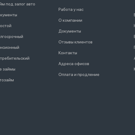
йм под залог авто
Работа у нас
кументы
О компании
остой
Документы
лгосрочный
Отзывы клиентов
нсионный
Контакты
требительский
Адреса офисов
е займы
Оплата и продление
тозайм