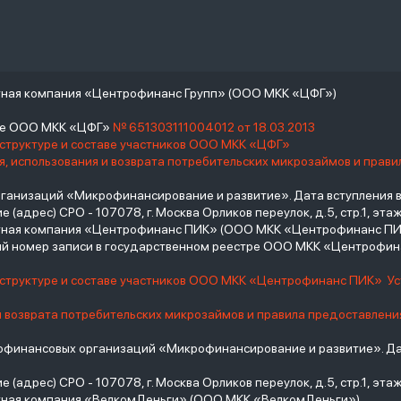
тная компания «Центрофинанс Групп» (ООО МКК «ЦФГ»)
тре ООО МКК «ЦФГ»
№ 651303111004012 от 18.03.2013
 структуре и составе участников ООО МКК «ЦФГ»
, использования и возврата потребительских микрозаймов и прав
низаций «Микрофинансирование и развитие». Дата вступления в С
(адрес) СРО - 107078, г. Москва Орликов переулок, д.5, стр.1, этаж 
итная компания «Центрофинанс ПИК» (ООО МКК «Центрофинанс ПИ
й номер записи в государственном реестре ООО МКК «Центрофи
о структуре и составе участников ООО МКК «Центрофинанс ПИК»
У
и возврата потребительских микрозаймов и правила предоставлени
инансовых организаций «Микрофинансирование и развитие». Дат
(адрес) СРО - 107078, г. Москва Орликов переулок, д.5, стр.1, этаж 
тная компания «ВелкомДеньги» (ООО МКК «ВелкомДеньги»)