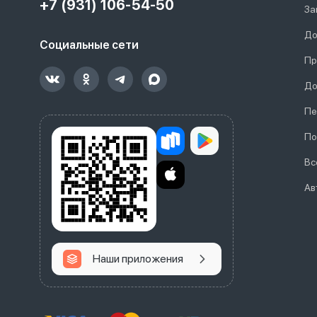
+7 (931) 106-54-50
За
До
Социальные сети
Пр
До
Пе
По
Вс
Ав
Наши приложения