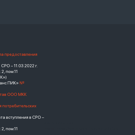
ила предоставления
РО – 11.03.2022 г.
2, пом.11
К»)
нанс ПИК»
№
став ООО МКК
я потребительских
а вступления в СРО –
взять займ - <a
2, пом.11
href="https://viruchay.ru">выручай</a>
- маркетплейс финансов