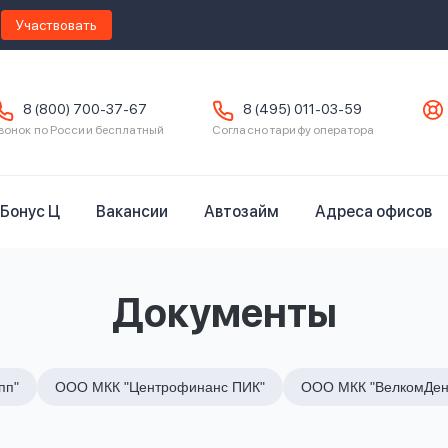
Участвовать
8 (800) 700-37-67
8 (495) 011-03-59
вонок по России бесплатный
Согласно тарифу оператора
Бонус Ц
Вакансии
Автозайм
Адреса офисов
Документы
пп"
ООО МКК "Центрофинанс ПИК"
ООО МКК "ВелкомДен