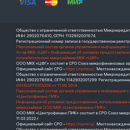
Общество с ограниченной ответственностью Микрокреди
ИНН: 2902076410, ОГРН: 1132932001674
Регистрационный номер записи в государственном реес
Персональный состав органов управления и информация о
Устав МКК «ЦФГ»
Информация об условиях предоставления
потребительских микрозаймов МКК «ЦФГ»
ООО МКК «ЦФГ» состоит в СРО Союз микрофинансовых орга
Официальный сайт СРО –
https://npmir.ru/
. Местонахождение 
Общество с ограниченной ответственностью Микрокред
ИНН: 2902078584, ОГРН: 1142932001299 Регистрационны
651403111005236 от 11.06.2014
Персональный состав органов управления и информация 
«Центрофинанс ПИК»
Информация об условиях предоставления, использования 
микрозаймов ООО МКК «Центрофинанс ПИК»
ООО МКК «Центрофинанс ПИК» состоит в СРО Союз микроф
11.03.2022 г.
Официальный сайт СРО –
https://npmir.ru/
. Местонахождение 
Общество с ограниченной ответственностью Микрокреди