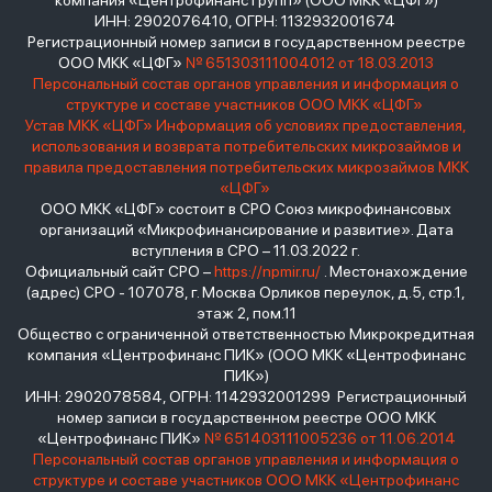
компания «Центрофинанс Групп» (ООО МКК «ЦФГ»)
ИНН: 2902076410, ОГРН: 1132932001674
Регистрационный номер записи в государственном реестре
ООО МКК «ЦФГ»
№ 651303111004012 от 18.03.2013
Персональный состав органов управления и информация о
структуре и составе участников ООО МКК «ЦФГ»
Устав МКК «ЦФГ»
Информация об условиях предоставления,
использования и возврата потребительских микрозаймов и
правила предоставления потребительских микрозаймов МКК
«ЦФГ»
ООО МКК «ЦФГ» состоит в СРО Союз микрофинансовых
организаций «Микрофинансирование и развитие». Дата
вступления в СРО – 11.03.2022 г.
Официальный сайт СРО –
https://npmir.ru/
. Местонахождение
(адрес) СРО - 107078, г. Москва Орликов переулок, д.5, стр.1,
этаж 2, пом.11
Общество с ограниченной ответственностью Микрокредитная
компания «Центрофинанс ПИК» (ООО МКК «Центрофинанс
ПИК»)
ИНН: 2902078584, ОГРН: 1142932001299 Регистрационный
номер записи в государственном реестре ООО МКК
«Центрофинанс ПИК»
№ 651403111005236 от 11.06.2014
Персональный состав органов управления и информация о
структуре и составе участников ООО МКК «Центрофинанс