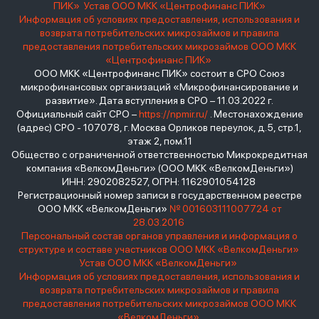
ПИК»
Устав ООО МКК «Центрофинанс ПИК»
Информация об условиях предоставления, использования и
возврата потребительских микрозаймов и правила
предоставления потребительских микрозаймов ООО МКК
«Центрофинанс ПИК»
ООО МКК «Центрофинанс ПИК» состоит в СРО Союз
микрофинансовых организаций «Микрофинансирование и
развитие». Дата вступления в СРО – 11.03.2022 г.
Официальный сайт СРО –
https://npmir.ru/
. Местонахождение
(адрес) СРО - 107078, г. Москва Орликов переулок, д.5, стр.1,
этаж 2, пом.11
Общество с ограниченной ответственностью Микрокредитная
компания «ВелкомДеньги» (ООО МКК «ВелкомДеньги»)
ИНН: 2902082527, ОГРН: 1162901054128
Регистрационный номер записи в государственном реестре
ООО МКК «ВелкомДеньги»
№ 001603111007724 от
28.03.2016
Персональный состав органов управления и информация о
структуре и составе участников ООО МКК «ВелкомДеньги»
Устав ООО МКК «ВелкомДеньги»
Информация об условиях предоставления, использования и
возврата потребительских микрозаймов и правила
предоставления потребительских микрозаймов ООО МКК
«ВелкомДеньги»