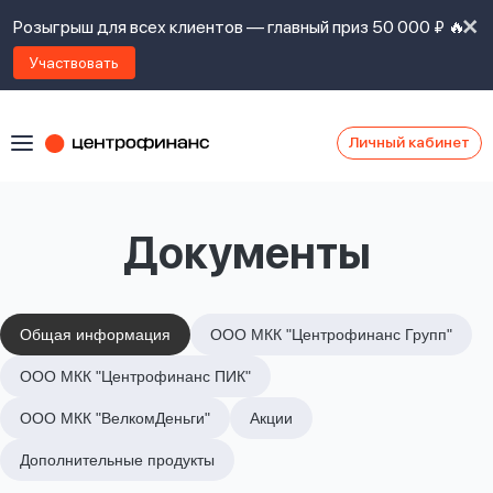
Розыгрыш для всех клиентов — главный приз 50 000 ₽ 🔥
Участвовать
Личный кабинет
Я
согласен(а)
на
Я
Документы
ознакомлен
Наши
с
контакты
правилами
предоставления
займов
,
Общая информация
ООО МКК "Центрофинанс Групп"
политикой
Ок
Ок
ООО МКК "Центрофинанс ПИК"
сайта
,
даю
ООО МКК "ВелкомДеньги"
Акции
согласие
на
Дополнительные продукты
обработку
Задать
личных