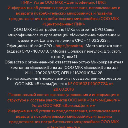
ПИК»
Устав ООО МКК «Центрофинанс ПИК»
Информация об условиях предоставления, использования и
возврата потребительских микрозаймов и правила
предоставления потребительских микрозаймов ООО МКК
«Центрофинанс ПИК»
ООО МКК «Центрофинанс ПИК» состоит в СРО Союз
микрофинансовых организаций «Микрофинансирование и
развитие». Дата вступления в СРО – 11.03.2022 г.
Официальный сайт СРО –
https://npmir.ru/
. Местонахождение
(адрес) СРО - 107078, г. Москва Орликов переулок, д.5, стр.1,
этаж 2, пом.11
Общество с ограниченной ответственностью Микрокредитная
компания «ВелкомДеньги» (ООО МКК «ВелкомДеньги»)
ИНН: 2902082527, ОГРН: 1162901054128
Регистрационный номер записи в государственном реестре
ООО МКК «ВелкомДеньги»
№ 001603111007724 от
28.03.2016
Персональный состав органов управления и информация о
структуре и составе участников ООО МКК «ВелкомДеньги»
Устав ООО МКК «ВелкомДеньги»
Информация об условиях предоставления, использования и
возврата потребительских микрозаймов и правила
предоставления потребительских микрозаймов ООО МКК
«ВелкомДеньги»