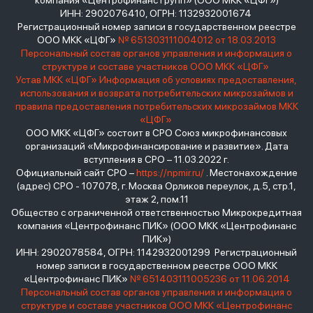
компания «Центрофинанс Групп» (ООО МКК «ЦФГ»)
ИНН: 2902076410, ОГРН: 1132932001674
Регистрационный номер записи в государственном реестре
ООО МКК «ЦФГ»
№ 651303111004012 от 18.03.2013
Персональный состав органов управления и информация о
структуре и составе участников ООО МКК «ЦФГ»
Устав МКК «ЦФГ»
Информация об условиях предоставления,
использования и возврата потребительских микрозаймов и
правила предоставления потребительских микрозаймов МКК
«ЦФГ»
ООО МКК «ЦФГ» состоит в СРО Союз микрофинансовых
организаций «Микрофинансирование и развитие». Дата
вступления в СРО – 11.03.2022 г.
Официальный сайт СРО –
https://npmir.ru/
. Местонахождение
(адрес) СРО - 107078, г. Москва Орликов переулок, д.5, стр.1,
этаж 2, пом.11
Общество с ограниченной ответственностью Микрокредитная
компания «Центрофинанс ПИК» (ООО МКК «Центрофинанс
ПИК»)
ИНН: 2902078584, ОГРН: 1142932001299 Регистрационный
номер записи в государственном реестре ООО МКК
«Центрофинанс ПИК»
№ 651403111005236 от 11.06.2014
Персональный состав органов управления и информация о
структуре и составе участников ООО МКК «Центрофинанс