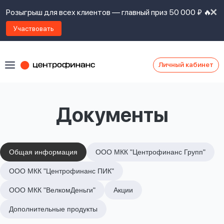
Розыгрыш для всех клиентов — главный приз 50 000 ₽ 🔥
Участвовать
Личный кабинет
Я
согласен(а)
на
Я
Документы
ознакомлен
Наши
с
контакты
правилами
предоставления
займов
,
Общая информация
ООО МКК "Центрофинанс Групп"
политикой
Ок
Ок
ООО МКК "Центрофинанс ПИК"
сайта
,
даю
ООО МКК "ВелкомДеньги"
Акции
согласие
на
Дополнительные продукты
обработку
Задать
личных