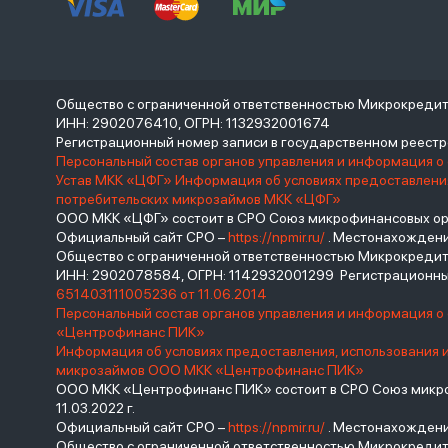
Общество с ограниченной ответственностью Микрокреди
ИНН: 2902076410, ОГРН: 1132932001674
Регистрационный номер записи в государственном реес
Персональный состав органов управления и информация о
Устав МКК «ЦФГ»
Информация об условиях предоставления
потребительских микрозаймов МКК «ЦФГ»
ООО МКК «ЦФГ» состоит в СРО Союз микрофинансовых орга
Официальный сайт СРО –
https://npmir.ru/
. Местонахождение 
Общество с ограниченной ответственностью Микрокред
ИНН: 2902078584, ОГРН: 1142932001299 Регистрационны
651403111005236 от 11.06.2014
Персональный состав органов управления и информация 
«Центрофинанс ПИК»
Информация об условиях предоставления, использования 
микрозаймов ООО МКК «Центрофинанс ПИК»
ООО МКК «Центрофинанс ПИК» состоит в СРО Союз микроф
11.03.2022 г.
Официальный сайт СРО –
https://npmir.ru/
. Местонахождение 
Общество с ограниченной ответственностью Микрокреди