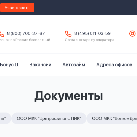
Участвовать
8 (800) 700-37-67
8 (495) 011-03-59
вонок по России бесплатный
Согласно тарифу оператора
Бонус Ц
Вакансии
Автозайм
Адреса офисов
Документы
пп"
ООО МКК "Центрофинанс ПИК"
ООО МКК "ВелкомДен