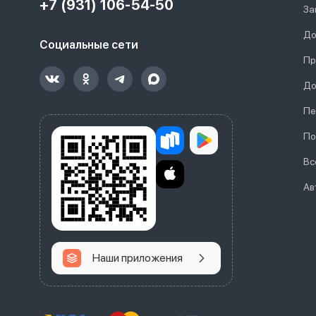
+7 (931) 106-54-50
За
До
Социальные сети
Пр
До
Пе
По
Вс
Ав
Наши приложения