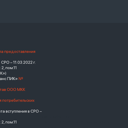
ила предоставления
РО – 11.03.2022 г.
2, пом.11
К»)
нанс ПИК»
№
став ООО МКК
я потребительских
а вступления в СРО –
взять займ - <a
2, пом.11
href="https://viruchay.ru">выручай</a>
- маркетплейс финансов