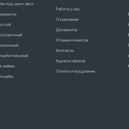
йм под залог авто
Работа у нас
кументы
О компании
остой
Документы
лгосрочный
Отзывы клиентов
нсионный
Контакты
требительский
Адреса офисов
е займы
Оплата и продление
тозайм