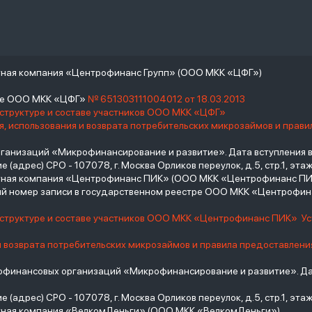
тная компания «Центрофинанс Групп» (ООО МКК «ЦФГ»)
тре ООО МКК «ЦФГ»
№ 651303111004012 от 18.03.2013
 структуре и составе участников ООО МКК «ЦФГ»
, использования и возврата потребительских микрозаймов и прав
низаций «Микрофинансирование и развитие». Дата вступления в С
(адрес) СРО - 107078, г. Москва Орликов переулок, д.5, стр.1, этаж 
итная компания «Центрофинанс ПИК» (ООО МКК «Центрофинанс ПИ
й номер записи в государственном реестре ООО МКК «Центрофи
о структуре и составе участников ООО МКК «Центрофинанс ПИК»
У
и возврата потребительских микрозаймов и правила предоставлени
инансовых организаций «Микрофинансирование и развитие». Дат
(адрес) СРО - 107078, г. Москва Орликов переулок, д.5, стр.1, этаж 
тная компания «ВелкомДеньги» (ООО МКК «ВелкомДеньги»)