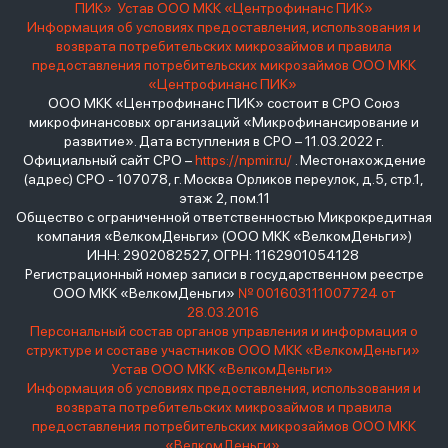
ПИК»
Устав ООО МКК «Центрофинанс ПИК»
Информация об условиях предоставления, использования и
возврата потребительских микрозаймов и правила
предоставления потребительских микрозаймов ООО МКК
«Центрофинанс ПИК»
ООО МКК «Центрофинанс ПИК» состоит в СРО Союз
микрофинансовых организаций «Микрофинансирование и
развитие». Дата вступления в СРО – 11.03.2022 г.
Официальный сайт СРО –
https://npmir.ru/
. Местонахождение
(адрес) СРО - 107078, г. Москва Орликов переулок, д.5, стр.1,
этаж 2, пом.11
Общество с ограниченной ответственностью Микрокредитная
компания «ВелкомДеньги» (ООО МКК «ВелкомДеньги»)
ИНН: 2902082527, ОГРН: 1162901054128
Регистрационный номер записи в государственном реестре
ООО МКК «ВелкомДеньги»
№ 001603111007724 от
28.03.2016
Персональный состав органов управления и информация о
структуре и составе участников ООО МКК «ВелкомДеньги»
Устав ООО МКК «ВелкомДеньги»
Информация об условиях предоставления, использования и
возврата потребительских микрозаймов и правила
предоставления потребительских микрозаймов ООО МКК
«ВелкомДеньги»