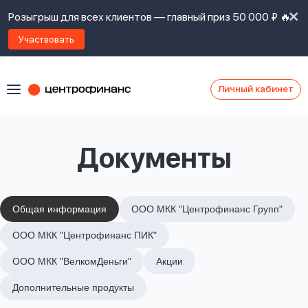
Розыгрыш для всех клиентов — главный приз 50 000 ₽ 🔥
Участвовать
Личный кабинет
Я
согласен(а)
на
Я
Документы
ознакомлен
Наши
с
контакты
правилами
предоставления
займов
,
Общая информация
ООО МКК "Центрофинанс Групп"
политикой
Ок
Ок
ООО МКК "Центрофинанс ПИК"
сайта
,
даю
ООО МКК "ВелкомДеньги"
Акции
согласие
на
Дополнительные продукты
обработку
Задать
личных