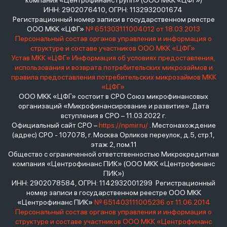
компания «Центрофинанс Групп» (ООО МКК «ЦФГ»)
ИНН: 2902076410, ОГРН: 1132932001674
Регистрационный номер записи в государственном реестре
ООО МКК «ЦФГ»
№ 651303111004012 от 18.03.2013
Персональный состав органов управления и информация о
структуре и составе участников ООО МКК «ЦФГ»
Устав МКК «ЦФГ»
Информация об условиях предоставления,
использования и возврата потребительских микрозаймов и
правила предоставления потребительских микрозаймов МКК
«ЦФГ»
ООО МКК «ЦФГ» состоит в СРО Союз микрофинансовых
организаций «Микрофинансирование и развитие». Дата
вступления в СРО – 11.03.2022 г.
Официальный сайт СРО –
https://npmir.ru/
. Местонахождение
(адрес) СРО - 107078, г. Москва Орликов переулок, д.5, стр.1,
этаж 2, пом.11
Общество с ограниченной ответственностью Микрокредитная
компания «Центрофинанс ПИК» (ООО МКК «Центрофинанс
ПИК»)
ИНН: 2902078584, ОГРН: 1142932001299 Регистрационный
номер записи в государственном реестре ООО МКК
«Центрофинанс ПИК»
№ 651403111005236 от 11.06.2014
Персональный состав органов управления и информация о
структуре и составе участников ООО МКК «Центрофинанс