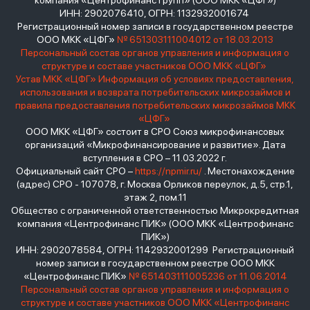
компания «Центрофинанс Групп» (ООО МКК «ЦФГ»)
ИНН: 2902076410, ОГРН: 1132932001674
Регистрационный номер записи в государственном реестре
ООО МКК «ЦФГ»
№ 651303111004012 от 18.03.2013
Персональный состав органов управления и информация о
структуре и составе участников ООО МКК «ЦФГ»
Устав МКК «ЦФГ»
Информация об условиях предоставления,
использования и возврата потребительских микрозаймов и
правила предоставления потребительских микрозаймов МКК
«ЦФГ»
ООО МКК «ЦФГ» состоит в СРО Союз микрофинансовых
организаций «Микрофинансирование и развитие». Дата
вступления в СРО – 11.03.2022 г.
Официальный сайт СРО –
https://npmir.ru/
. Местонахождение
(адрес) СРО - 107078, г. Москва Орликов переулок, д.5, стр.1,
этаж 2, пом.11
Общество с ограниченной ответственностью Микрокредитная
компания «Центрофинанс ПИК» (ООО МКК «Центрофинанс
ПИК»)
ИНН: 2902078584, ОГРН: 1142932001299 Регистрационный
номер записи в государственном реестре ООО МКК
«Центрофинанс ПИК»
№ 651403111005236 от 11.06.2014
Персональный состав органов управления и информация о
структуре и составе участников ООО МКК «Центрофинанс