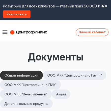
Розыгрыш для всех клиентов — главный приз 50 000 ₽ 🔥
Участвовать
Личный кабинет
Я
согласен(а)
на
Я
Документы
ознакомлен
Наши
с
контакты
правилами
предоставления
займов
,
Общая информация
ООО МКК "Центрофинанс Групп"
политикой
Ок
Ок
ООО МКК "Центрофинанс ПИК"
сайта
,
даю
ООО МКК "ВелкомДеньги"
Акции
согласие
на
Дополнительные продукты
обработку
Задать
личных