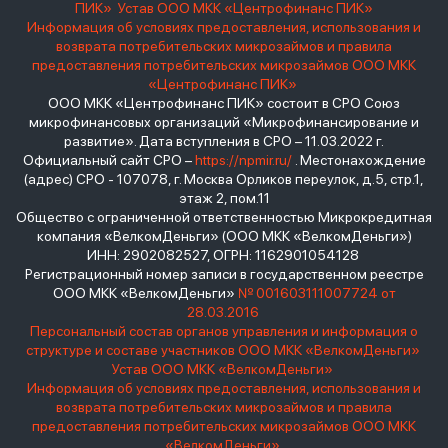
ПИК»
Устав ООО МКК «Центрофинанс ПИК»
Информация об условиях предоставления, использования и
возврата потребительских микрозаймов и правила
предоставления потребительских микрозаймов ООО МКК
«Центрофинанс ПИК»
ООО МКК «Центрофинанс ПИК» состоит в СРО Союз
микрофинансовых организаций «Микрофинансирование и
развитие». Дата вступления в СРО – 11.03.2022 г.
Официальный сайт СРО –
https://npmir.ru/
. Местонахождение
(адрес) СРО - 107078, г. Москва Орликов переулок, д.5, стр.1,
этаж 2, пом.11
Общество с ограниченной ответственностью Микрокредитная
компания «ВелкомДеньги» (ООО МКК «ВелкомДеньги»)
ИНН: 2902082527, ОГРН: 1162901054128
Регистрационный номер записи в государственном реестре
ООО МКК «ВелкомДеньги»
№ 001603111007724 от
28.03.2016
Персональный состав органов управления и информация о
структуре и составе участников ООО МКК «ВелкомДеньги»
Устав ООО МКК «ВелкомДеньги»
Информация об условиях предоставления, использования и
возврата потребительских микрозаймов и правила
предоставления потребительских микрозаймов ООО МКК
«ВелкомДеньги»