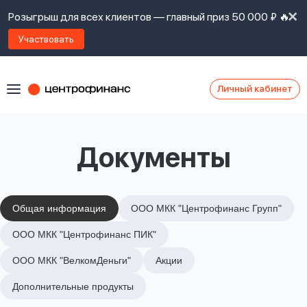
Розыгрыш для всех клиентов — главный приз 50 000 ₽ 🔥
Участвовать
Личный кабинет
Я
согласен(а)
на
Я
Документы
ознакомлен
Наши
с
контакты
правилами
предоставления
займов
,
Общая информация
ООО МКК "Центрофинанс Групп"
политикой
Ок
Ок
ООО МКК "Центрофинанс ПИК"
сайта
,
даю
ООО МКК "ВелкомДеньги"
Акции
согласие
на
Дополнительные продукты
обработку
Задать
личных