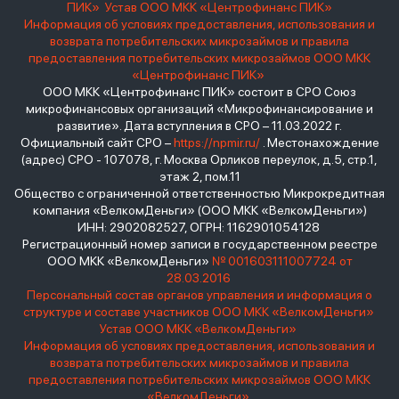
ПИК»
Устав ООО МКК «Центрофинанс ПИК»
Информация об условиях предоставления, использования и
возврата потребительских микрозаймов и правила
предоставления потребительских микрозаймов ООО МКК
«Центрофинанс ПИК»
ООО МКК «Центрофинанс ПИК» состоит в СРО Союз
микрофинансовых организаций «Микрофинансирование и
развитие». Дата вступления в СРО – 11.03.2022 г.
Официальный сайт СРО –
https://npmir.ru/
. Местонахождение
(адрес) СРО - 107078, г. Москва Орликов переулок, д.5, стр.1,
этаж 2, пом.11
Общество с ограниченной ответственностью Микрокредитная
компания «ВелкомДеньги» (ООО МКК «ВелкомДеньги»)
ИНН: 2902082527, ОГРН: 1162901054128
Регистрационный номер записи в государственном реестре
ООО МКК «ВелкомДеньги»
№ 001603111007724 от
28.03.2016
Персональный состав органов управления и информация о
структуре и составе участников ООО МКК «ВелкомДеньги»
Устав ООО МКК «ВелкомДеньги»
Информация об условиях предоставления, использования и
возврата потребительских микрозаймов и правила
предоставления потребительских микрозаймов ООО МКК
«ВелкомДеньги»