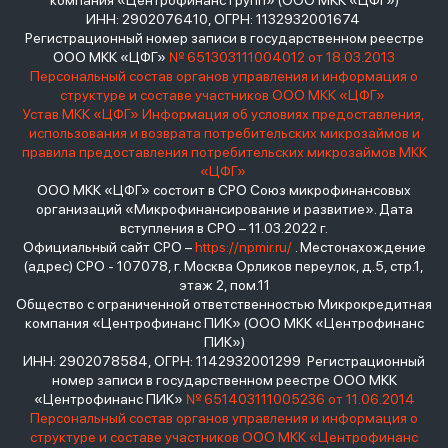
компания «Центрофинанс Групп» (ООО МКК «ЦФГ»)
ИНН: 2902076410, ОГРН: 1132932001674
Регистрационный номер записи в государственном реестре
ООО МКК «ЦФГ»
№ 651303111004012 от 18.03.2013
Персональный состав органов управления и информация о
структуре и составе участников ООО МКК «ЦФГ»
Устав МКК «ЦФГ»
Информация об условиях предоставления,
использования и возврата потребительских микрозаймов и
правила предоставления потребительских микрозаймов МКК
«ЦФГ»
ООО МКК «ЦФГ» состоит в СРО Союз микрофинансовых
организаций «Микрофинансирование и развитие». Дата
вступления в СРО – 11.03.2022 г.
Официальный сайт СРО –
https://npmir.ru/
. Местонахождение
(адрес) СРО - 107078, г. Москва Орликов переулок, д.5, стр.1,
этаж 2, пом.11
Общество с ограниченной ответственностью Микрокредитная
компания «Центрофинанс ПИК» (ООО МКК «Центрофинанс
ПИК»)
ИНН: 2902078584, ОГРН: 1142932001299 Регистрационный
номер записи в государственном реестре ООО МКК
«Центрофинанс ПИК»
№ 651403111005236 от 11.06.2014
Персональный состав органов управления и информация о
структуре и составе участников ООО МКК «Центрофинанс