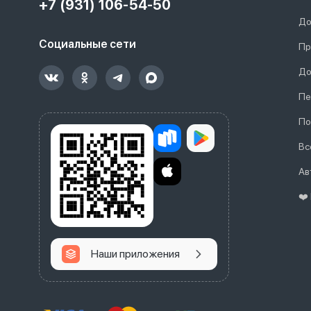
+7 (931) 106-54-50
До
Социальные сети
Пр
До
Пе
По
Вс
Ав
❤️
Наши приложения