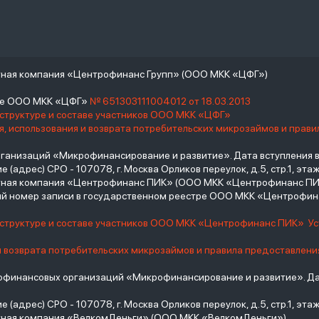
тная компания «Центрофинанс Групп» (ООО МКК «ЦФГ»)
тре ООО МКК «ЦФГ»
№ 651303111004012 от 18.03.2013
 структуре и составе участников ООО МКК «ЦФГ»
, использования и возврата потребительских микрозаймов и прав
низаций «Микрофинансирование и развитие». Дата вступления в С
(адрес) СРО - 107078, г. Москва Орликов переулок, д.5, стр.1, этаж 
итная компания «Центрофинанс ПИК» (ООО МКК «Центрофинанс ПИ
й номер записи в государственном реестре ООО МКК «Центрофи
о структуре и составе участников ООО МКК «Центрофинанс ПИК»
У
и возврата потребительских микрозаймов и правила предоставлени
инансовых организаций «Микрофинансирование и развитие». Дат
(адрес) СРО - 107078, г. Москва Орликов переулок, д.5, стр.1, этаж 
тная компания «ВелкомДеньги» (ООО МКК «ВелкомДеньги»)