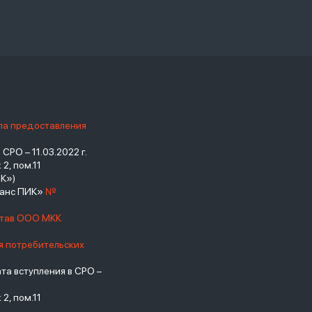
ила предоставления
РО – 11.03.2022 г.
2, пом.11
К»)
нанс ПИК»
№
став ООО МКК
я потребительских
а вступления в СРО –
взять займ - <a
2, пом.11
href="https://viruchay.ru">выручай</a>
- маркетплейс финансов