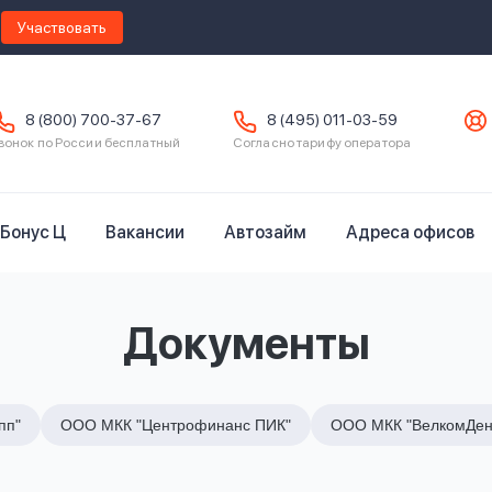
Участвовать
8 (800) 700-37-67
8 (495) 011-03-59
вонок по России бесплатный
Согласно тарифу оператора
Бонус Ц
Вакансии
Автозайм
Адреса офисов
Документы
пп"
ООО МКК "Центрофинанс ПИК"
ООО МКК "ВелкомДен