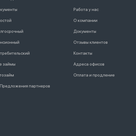
кументы
Работа у нас
остой
О компании
лгосрочный
Документы
нсионный
Отзывы клиентов
требительский
Контакты
е займы
Адреса офисов
тозайм
Оплата и продление
 Предложения партнеров