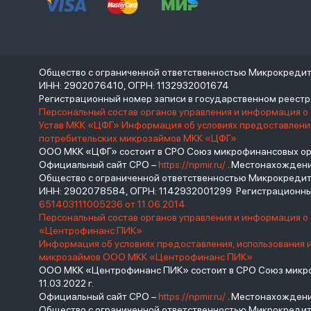
Общество с ограниченной ответственностью Микрокреди
ИНН: 2902076410, ОГРН: 1132932001674
Регистрационный номер записи в государственном реес
Персональный состав органов управления и информация о
Устав МКК «ЦФГ»
Информация об условиях предоставления
потребительских микрозаймов МКК «ЦФГ»
ООО МКК «ЦФГ» состоит в СРО Союз микрофинансовых орга
Официальный сайт СРО –
https://npmir.ru/
. Местонахождение 
Общество с ограниченной ответственностью Микрокред
ИНН: 2902078584, ОГРН: 1142932001299 Регистрационны
651403111005236 от 11.06.2014
Персональный состав органов управления и информация 
«Центрофинанс ПИК»
Информация об условиях предоставления, использования 
микрозаймов ООО МКК «Центрофинанс ПИК»
ООО МКК «Центрофинанс ПИК» состоит в СРО Союз микроф
11.03.2022 г.
Официальный сайт СРО –
https://npmir.ru/
. Местонахождение 
Общество с ограниченной ответственностью Микрокреди