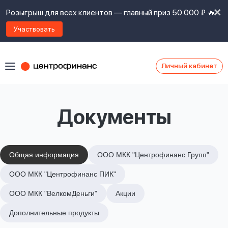
Розыгрыш для всех клиентов — главный приз 50 000 ₽ 🔥
Участвовать
Личный кабинет
Я
согласен(а)
на
Я
Документы
ознакомлен
Наши
с
контакты
правилами
предоставления
займов
,
Общая информация
ООО МКК "Центрофинанс Групп"
политикой
Ок
Ок
ООО МКК "Центрофинанс ПИК"
сайта
,
даю
ООО МКК "ВелкомДеньги"
Акции
согласие
на
Дополнительные продукты
обработку
Задать
личных