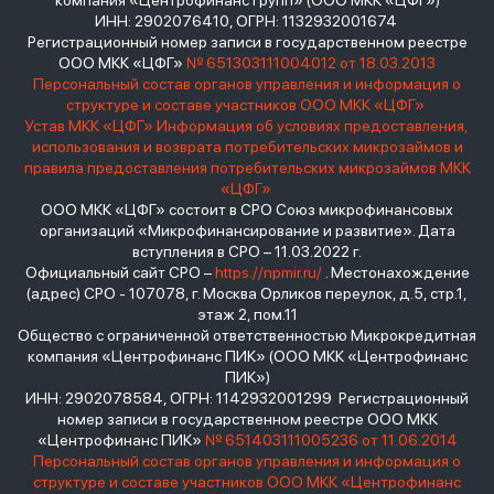
компания «Центрофинанс Групп» (ООО МКК «ЦФГ»)
ИНН: 2902076410, ОГРН: 1132932001674
Регистрационный номер записи в государственном реестре
ООО МКК «ЦФГ»
№ 651303111004012 от 18.03.2013
Персональный состав органов управления и информация о
структуре и составе участников ООО МКК «ЦФГ»
Устав МКК «ЦФГ»
Информация об условиях предоставления,
использования и возврата потребительских микрозаймов и
правила предоставления потребительских микрозаймов МКК
«ЦФГ»
ООО МКК «ЦФГ» состоит в СРО Союз микрофинансовых
организаций «Микрофинансирование и развитие». Дата
вступления в СРО – 11.03.2022 г.
Официальный сайт СРО –
https://npmir.ru/
. Местонахождение
(адрес) СРО - 107078, г. Москва Орликов переулок, д.5, стр.1,
этаж 2, пом.11
Общество с ограниченной ответственностью Микрокредитная
компания «Центрофинанс ПИК» (ООО МКК «Центрофинанс
ПИК»)
ИНН: 2902078584, ОГРН: 1142932001299 Регистрационный
номер записи в государственном реестре ООО МКК
«Центрофинанс ПИК»
№ 651403111005236 от 11.06.2014
Персональный состав органов управления и информация о
структуре и составе участников ООО МКК «Центрофинанс