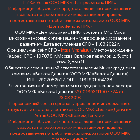
ПИК»
Устав ООО МКК «Центрофинанс ПИК»
Информация об условиях предоставления, использования и
возврата потребительских микрозаймов и правила
предоставления потребительских микрозаймов ООО МКК
«Центрофинанс ПИК»
ООО МКК «Центрофинанс ПИК» состоит в СРО Союз
микрофинансовых организаций «Микрофинансирование и
развитие». Дата вступления в СРО – 11.03.2022 г.
Официальный сайт СРО –
https://npmir.ru/
. Местонахождение
(адрес) СРО - 107078, г. Москва Орликов переулок, д.5, стр.1,
этаж 2, пом.11
Общество с ограниченной ответственностью Микрокредитная
компания «ВелкомДеньги» (ООО МКК «ВелкомДеньги»)
ИНН: 2902082527, ОГРН: 1162901054128
Регистрационный номер записи в государственном реестре
ООО МКК «ВелкомДеньги»
№ 001603111007724 от
28.03.2016
Персональный состав органов управления и информация о
структуре и составе участников ООО МКК «ВелкомДеньги»
Устав ООО МКК «ВелкомДеньги»
Информация об условиях предоставления, использования и
возврата потребительских микрозаймов и правила
предоставления потребительских микрозаймов ООО МКК
«ВелкомДеньги»