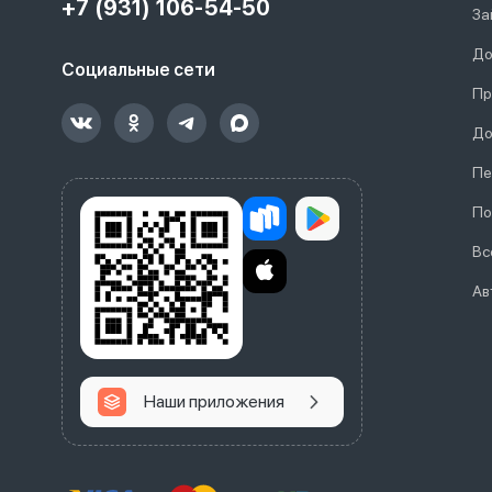
+7 (931) 106-54-50
За
До
Социальные сети
Пр
До
Пе
По
Вс
Ав
Наши приложения