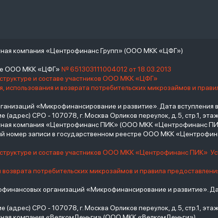
тная компания «Центрофинанс Групп» (ООО МКК «ЦФГ»)
тре ООО МКК «ЦФГ»
№ 651303111004012 от 18.03.2013
 структуре и составе участников ООО МКК «ЦФГ»
, использования и возврата потребительских микрозаймов и прав
низаций «Микрофинансирование и развитие». Дата вступления в С
(адрес) СРО - 107078, г. Москва Орликов переулок, д.5, стр.1, этаж 
итная компания «Центрофинанс ПИК» (ООО МКК «Центрофинанс ПИ
й номер записи в государственном реестре ООО МКК «Центрофи
о структуре и составе участников ООО МКК «Центрофинанс ПИК»
У
и возврата потребительских микрозаймов и правила предоставлени
инансовых организаций «Микрофинансирование и развитие». Дат
(адрес) СРО - 107078, г. Москва Орликов переулок, д.5, стр.1, этаж 
тная компания «ВелкомДеньги» (ООО МКК «ВелкомДеньги»)