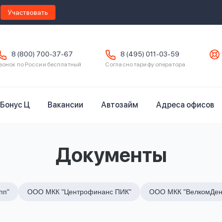
Участвовать
8 (800) 700-37-67
8 (495) 011-03-59
вонок по России бесплатный
Согласно тарифу оператора
Бонус Ц
Вакансии
Автозайм
Адреса офисов
Документы
пп"
ООО МКК "Центрофинанс ПИК"
ООО МКК "ВелкомДен