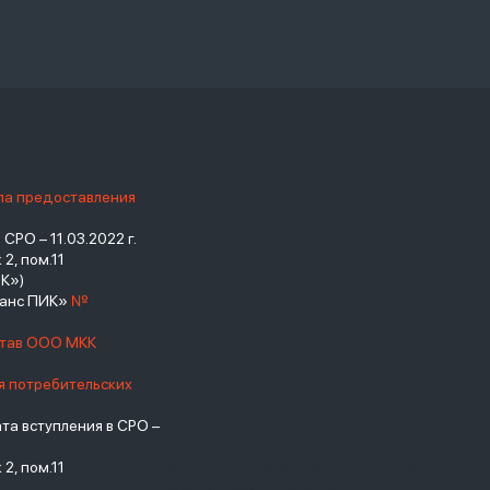
ила предоставления
РО – 11.03.2022 г.
2, пом.11
К»)
нанс ПИК»
№
став ООО МКК
я потребительских
а вступления в СРО –
взять займ - <a
2, пом.11
href="https://viruchay.ru">выручай</a>
- маркетплейс финансов