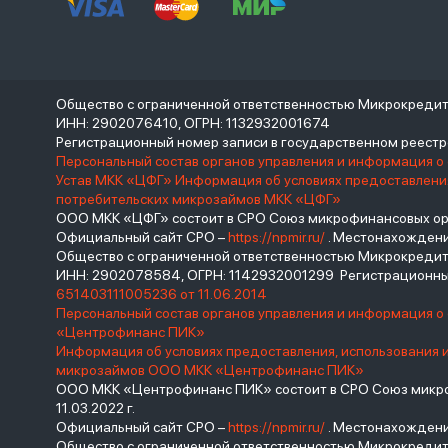
Общество с ограниченной ответственностью Микрокреди
ИНН: 2902076410, ОГРН: 1132932001674
Регистрационный номер записи в государственном реес
Персональный состав органов управления и информация о
Устав МКК «ЦФГ»
Информация об условиях предоставления
потребительских микрозаймов МКК «ЦФГ»
ООО МКК «ЦФГ» состоит в СРО Союз микрофинансовых орга
Официальный сайт СРО –
https://npmir.ru/
. Местонахождение 
Общество с ограниченной ответственностью Микрокред
ИНН: 2902078584, ОГРН: 1142932001299 Регистрационны
651403111005236 от 11.06.2014
Персональный состав органов управления и информация 
«Центрофинанс ПИК»
Информация об условиях предоставления, использования 
микрозаймов ООО МКК «Центрофинанс ПИК»
ООО МКК «Центрофинанс ПИК» состоит в СРО Союз микроф
11.03.2022 г.
Официальный сайт СРО –
https://npmir.ru/
. Местонахождение 
Общество с ограниченной ответственностью Микрокреди