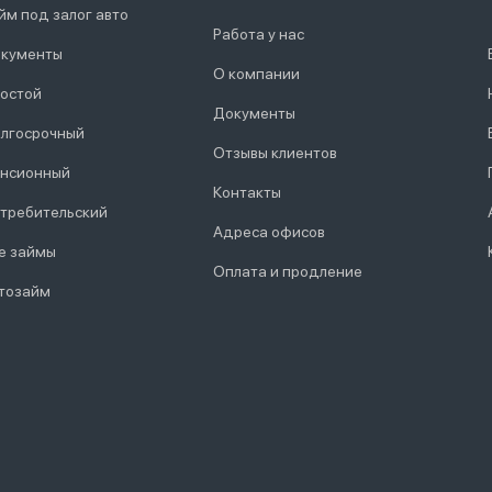
йм под залог авто
Работа у нас
кументы
О компании
остой
Документы
лгосрочный
Отзывы клиентов
нсионный
Контакты
требительский
Адреса офисов
е займы
Оплата и продление
тозайм