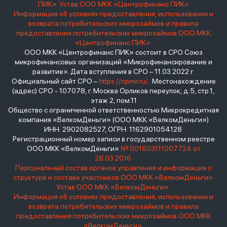
ПИК»
Устав ООО МКК «Центрофинанс ПИК»
Информация об условиях предоставления, использования и
возврата потребительских микрозаймов и правила
предоставления потребительских микрозаймов ООО МКК
«Центрофинанс ПИК»
ООО МКК «Центрофинанс ПИК» состоит в СРО Союз
микрофинансовых организаций «Микрофинансирование и
развитие». Дата вступления в СРО – 11.03.2022 г.
Официальный сайт СРО –
https://npmir.ru/
. Местонахождение
(адрес) СРО - 107078, г. Москва Орликов переулок, д.5, стр.1,
этаж 2, пом.11
Общество с ограниченной ответственностью Микрокредитная
компания «ВелкомДеньги» (ООО МКК «ВелкомДеньги»)
ИНН: 2902082527, ОГРН: 1162901054128
Регистрационный номер записи в государственном реестре
ООО МКК «ВелкомДеньги»
№ 001603111007724 от
28.03.2016
Персональный состав органов управления и информация о
структуре и составе участников ООО МКК «ВелкомДеньги»
Устав ООО МКК «ВелкомДеньги»
Информация об условиях предоставления, использования и
возврата потребительских микрозаймов и правила
предоставления потребительских микрозаймов ООО МКК
«ВелкомДеньги»