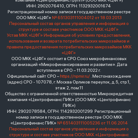
компания «Центрофинанс Групп» (ООО МКК «ЦФГ»)
ИНН: 2902076410, ОГРН: 1132932001674
Регистрационный номер записи в государственном реестре
ООО МКК «ЦФГ»
№ 651303111004012 от 18.03.2013
Персональный состав органов управления и информация о
структуре и составе участников ООО МКК «ЦФГ»
Устав МКК «ЦФГ»
Информация об условиях предоставления,
использования и возврата потребительских микрозаймов и
правила предоставления потребительских микрозаймов МКК
«ЦФГ»
ООО МКК «ЦФГ» состоит в СРО Союз микрофинансовых
организаций «Микрофинансирование и развитие». Дата
вступления в СРО – 11.03.2022 г.
Официальный сайт СРО –
https://npmir.ru/
. Местонахождение
(адрес) СРО - 107078, г. Москва Орликов переулок, д.5, стр.1,
этаж 2, пом.11
Общество с ограниченной ответственностью Микрокредитная
компания «Центрофинанс ПИК» (ООО МКК «Центрофинанс
ПИК»)
ИНН: 2902078584, ОГРН: 1142932001299 Регистрационный
номер записи в государственном реестре ООО МКК
«Центрофинанс ПИК»
№ 651403111005236 от 11.06.2014
Персональный состав органов управления и информация о
структуре и составе участников ООО МКК «Центрофинанс