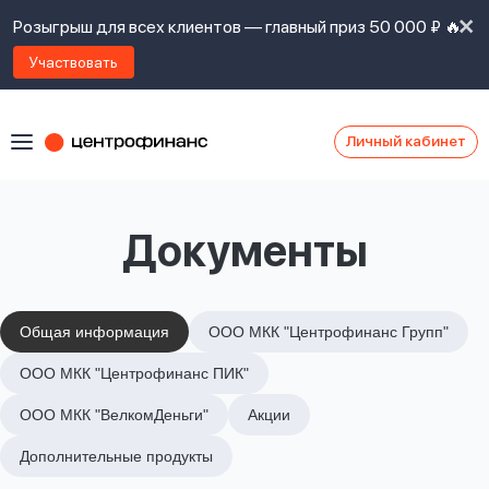
Розыгрыш для всех клиентов — главный приз 50 000 ₽ 🔥
Участвовать
Личный кабинет
Я
согласен(а)
на
Я
Документы
ознакомлен
Наши
с
контакты
правилами
предоставления
займов
,
Общая информация
ООО МКК "Центрофинанс Групп"
политикой
Ок
Ок
ООО МКК "Центрофинанс ПИК"
сайта
,
даю
ООО МКК "ВелкомДеньги"
Акции
согласие
на
Дополнительные продукты
обработку
Задать
личных