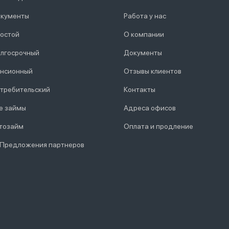
кументы
Работа у нас
остой
О компании
лгосрочный
Документы
нсионный
Отзывы клиентов
требительский
Контакты
е займы
Адреса офисов
тозайм
Оплата и продление
 Предложения партнеров