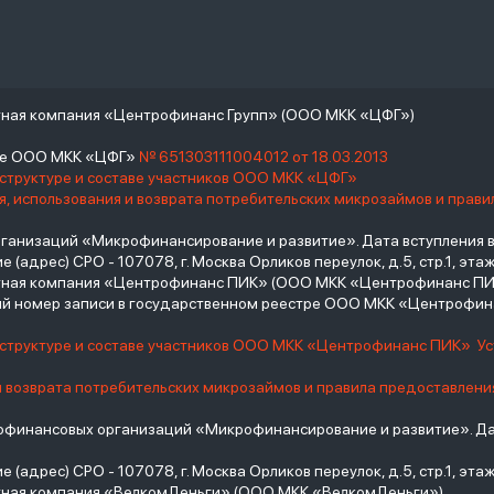
тная компания «Центрофинанс Групп» (ООО МКК «ЦФГ»)
тре ООО МКК «ЦФГ»
№ 651303111004012 от 18.03.2013
 структуре и составе участников ООО МКК «ЦФГ»
, использования и возврата потребительских микрозаймов и прав
низаций «Микрофинансирование и развитие». Дата вступления в С
(адрес) СРО - 107078, г. Москва Орликов переулок, д.5, стр.1, этаж 
итная компания «Центрофинанс ПИК» (ООО МКК «Центрофинанс ПИ
й номер записи в государственном реестре ООО МКК «Центрофи
о структуре и составе участников ООО МКК «Центрофинанс ПИК»
У
и возврата потребительских микрозаймов и правила предоставлени
инансовых организаций «Микрофинансирование и развитие». Дат
(адрес) СРО - 107078, г. Москва Орликов переулок, д.5, стр.1, этаж 
тная компания «ВелкомДеньги» (ООО МКК «ВелкомДеньги»)