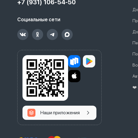
+7 (931) 106-54-50
До
Социальные сети
Пр
До
Пе
По
Вс
Ав
❤️
Наши приложения