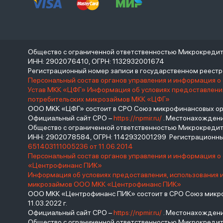
Общество с ограниченной ответственностью Микрокреди
ИНН: 2902076410, ОГРН: 1132932001674
Регистрационный номер записи в государственном реес
Персональный состав органов управления и информация о
Устав МКК «ЦФГ»
Информация об условиях предоставления
потребительских микрозаймов МКК «ЦФГ»
ООО МКК «ЦФГ» состоит в СРО Союз микрофинансовых орга
Официальный сайт СРО –
https://npmir.ru/
. Местонахождение 
Общество с ограниченной ответственностью Микрокред
ИНН: 2902078584, ОГРН: 1142932001299 Регистрационны
651403111005236 от 11.06.2014
Персональный состав органов управления и информация 
«Центрофинанс ПИК»
Информация об условиях предоставления, использования 
микрозаймов ООО МКК «Центрофинанс ПИК»
ООО МКК «Центрофинанс ПИК» состоит в СРО Союз микроф
11.03.2022 г.
Официальный сайт СРО –
https://npmir.ru/
. Местонахождение 
Общество с ограниченной ответственностью Микрокреди