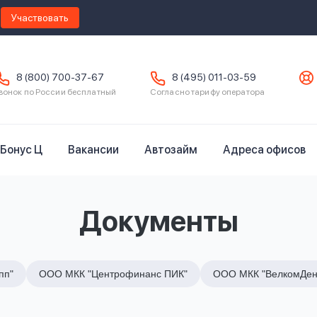
Участвовать
8 (800) 700-37-67
8 (495) 011-03-59
вонок по России бесплатный
Согласно тарифу оператора
Бонус Ц
Вакансии
Автозайм
Адреса офисов
Документы
пп"
ООО МКК "Центрофинанс ПИК"
ООО МКК "ВелкомДен