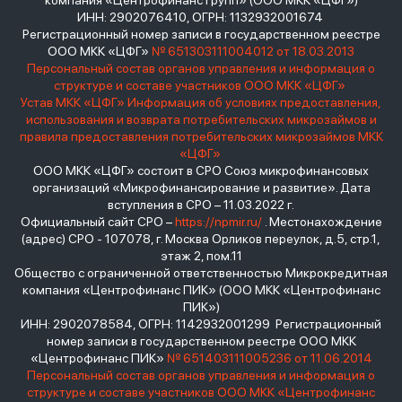
компания «Центрофинанс Групп» (ООО МКК «ЦФГ»)
ИНН: 2902076410, ОГРН: 1132932001674
Регистрационный номер записи в государственном реестре
ООО МКК «ЦФГ»
№ 651303111004012 от 18.03.2013
Персональный состав органов управления и информация о
структуре и составе участников ООО МКК «ЦФГ»
Устав МКК «ЦФГ»
Информация об условиях предоставления,
использования и возврата потребительских микрозаймов и
правила предоставления потребительских микрозаймов МКК
«ЦФГ»
ООО МКК «ЦФГ» состоит в СРО Союз микрофинансовых
организаций «Микрофинансирование и развитие». Дата
вступления в СРО – 11.03.2022 г.
Официальный сайт СРО –
https://npmir.ru/
. Местонахождение
(адрес) СРО - 107078, г. Москва Орликов переулок, д.5, стр.1,
этаж 2, пом.11
Общество с ограниченной ответственностью Микрокредитная
компания «Центрофинанс ПИК» (ООО МКК «Центрофинанс
ПИК»)
ИНН: 2902078584, ОГРН: 1142932001299 Регистрационный
номер записи в государственном реестре ООО МКК
«Центрофинанс ПИК»
№ 651403111005236 от 11.06.2014
Персональный состав органов управления и информация о
структуре и составе участников ООО МКК «Центрофинанс