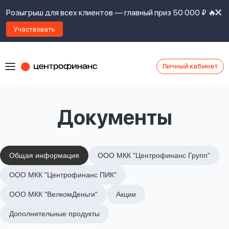
Розыгрыш для всех клиентов — главный приз 50 000 ₽ 🔥
Участвовать
Личный кабинет
Я
согласен(а)
на
Я
Документы
ознакомлен
Наши
с
контакты
правилами
предоставления
займов
,
Общая информация
ООО МКК "Центрофинанс Групп"
политикой
Ок
Ок
ООО МКК "Центрофинанс ПИК"
сайта
,
даю
ООО МКК "ВелкомДеньги"
Акции
согласие
на
Дополнительные продукты
обработку
Задать
личных