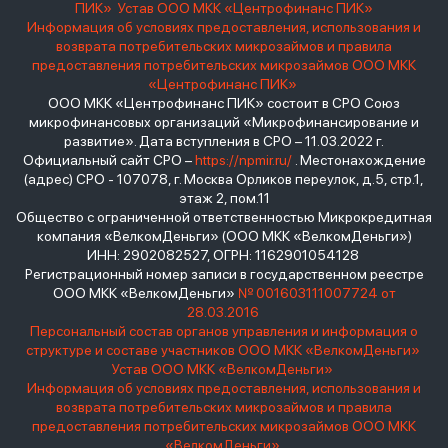
ПИК»
Устав ООО МКК «Центрофинанс ПИК»
Информация об условиях предоставления, использования и
возврата потребительских микрозаймов и правила
предоставления потребительских микрозаймов ООО МКК
«Центрофинанс ПИК»
ООО МКК «Центрофинанс ПИК» состоит в СРО Союз
микрофинансовых организаций «Микрофинансирование и
развитие». Дата вступления в СРО – 11.03.2022 г.
Официальный сайт СРО –
https://npmir.ru/
. Местонахождение
(адрес) СРО - 107078, г. Москва Орликов переулок, д.5, стр.1,
этаж 2, пом.11
Общество с ограниченной ответственностью Микрокредитная
компания «ВелкомДеньги» (ООО МКК «ВелкомДеньги»)
ИНН: 2902082527, ОГРН: 1162901054128
Регистрационный номер записи в государственном реестре
ООО МКК «ВелкомДеньги»
№ 001603111007724 от
28.03.2016
Персональный состав органов управления и информация о
структуре и составе участников ООО МКК «ВелкомДеньги»
Устав ООО МКК «ВелкомДеньги»
Информация об условиях предоставления, использования и
возврата потребительских микрозаймов и правила
предоставления потребительских микрозаймов ООО МКК
«ВелкомДеньги»