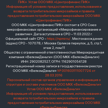
ПИК»
Устав ООО МКК «Центрофинанс ПИК»
Информация об условиях предоставления, использования и
возврата потребительских микрозаймов и правила
предоставления потребительских микрозаймов ООО МКК
«Центрофинанс ПИК»
ООО МКК «Центрофинанс ПИК» состоит в СРО Союз
микрофинансовых организаций «Микрофинансирование и
развитие». Дата вступления в СРО – 11.03.2022 г.
Официальный сайт СРО –
https://npmir.ru/
. Местонахождение
(адрес) СРО - 107078, г. Москва Орликов переулок, д.5, стр.1,
этаж 2, пом.11
Общество с ограниченной ответственностью Микрокредитная
компания «ВелкомДеньги» (ООО МКК «ВелкомДеньги»)
ИНН: 2902082527, ОГРН: 1162901054128
Регистрационный номер записи в государственном реестре
ООО МКК «ВелкомДеньги»
№ 001603111007724 от
28.03.2016
Персональный состав органов управления и информация о
структуре и составе участников ООО МКК «ВелкомДеньги»
Устав ООО МКК «ВелкомДеньги»
Информация об условиях предоставления, использования и
возврата потребительских микрозаймов и правила
предоставления потребительских микрозаймов ООО МКК
«ВелкомДеньги»