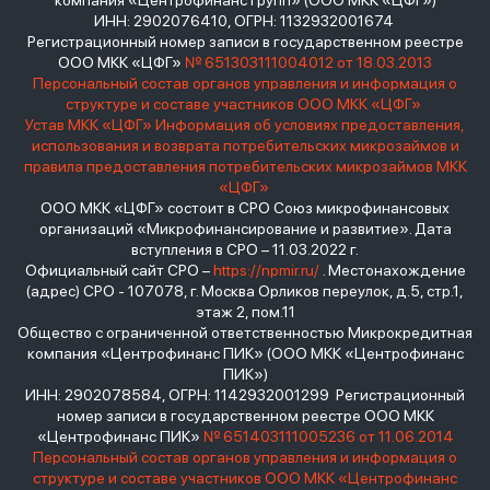
компания «Центрофинанс Групп» (ООО МКК «ЦФГ»)
ИНН: 2902076410, ОГРН: 1132932001674
Регистрационный номер записи в государственном реестре
ООО МКК «ЦФГ»
№ 651303111004012 от 18.03.2013
Персональный состав органов управления и информация о
структуре и составе участников ООО МКК «ЦФГ»
Устав МКК «ЦФГ»
Информация об условиях предоставления,
использования и возврата потребительских микрозаймов и
правила предоставления потребительских микрозаймов МКК
«ЦФГ»
ООО МКК «ЦФГ» состоит в СРО Союз микрофинансовых
организаций «Микрофинансирование и развитие». Дата
вступления в СРО – 11.03.2022 г.
Официальный сайт СРО –
https://npmir.ru/
. Местонахождение
(адрес) СРО - 107078, г. Москва Орликов переулок, д.5, стр.1,
этаж 2, пом.11
Общество с ограниченной ответственностью Микрокредитная
компания «Центрофинанс ПИК» (ООО МКК «Центрофинанс
ПИК»)
ИНН: 2902078584, ОГРН: 1142932001299 Регистрационный
номер записи в государственном реестре ООО МКК
«Центрофинанс ПИК»
№ 651403111005236 от 11.06.2014
Персональный состав органов управления и информация о
структуре и составе участников ООО МКК «Центрофинанс