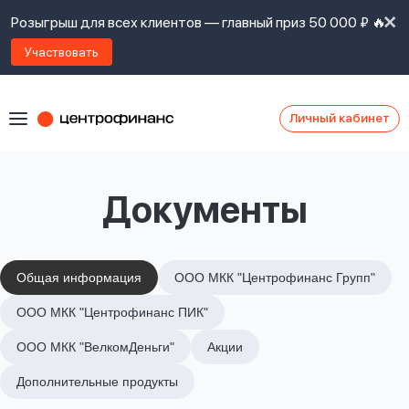
Розыгрыш для всех клиентов — главный приз 50 000 ₽ 🔥
Участвовать
Личный кабинет
Я
согласен(а)
на
Я
Документы
ознакомлен
Наши
с
контакты
правилами
предоставления
займов
,
Общая информация
ООО МКК "Центрофинанс Групп"
политикой
Ок
Ок
ООО МКК "Центрофинанс ПИК"
сайта
,
даю
ООО МКК "ВелкомДеньги"
Акции
согласие
на
Дополнительные продукты
обработку
Задать
личных