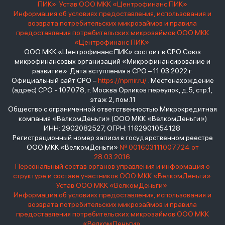
ПИК»
Устав ООО МКК «Центрофинанс ПИК»
Информация об условиях предоставления, использования и
возврата потребительских микрозаймов и правила
предоставления потребительских микрозаймов ООО МКК
«Центрофинанс ПИК»
ООО МКК «Центрофинанс ПИК» состоит в СРО Союз
микрофинансовых организаций «Микрофинансирование и
развитие». Дата вступления в СРО – 11.03.2022 г.
Официальный сайт СРО –
https://npmir.ru/
. Местонахождение
(адрес) СРО - 107078, г. Москва Орликов переулок, д.5, стр.1,
этаж 2, пом.11
Общество с ограниченной ответственностью Микрокредитная
компания «ВелкомДеньги» (ООО МКК «ВелкомДеньги»)
ИНН: 2902082527, ОГРН: 1162901054128
Регистрационный номер записи в государственном реестре
ООО МКК «ВелкомДеньги»
№ 001603111007724 от
28.03.2016
Персональный состав органов управления и информация о
структуре и составе участников ООО МКК «ВелкомДеньги»
Устав ООО МКК «ВелкомДеньги»
Информация об условиях предоставления, использования и
возврата потребительских микрозаймов и правила
предоставления потребительских микрозаймов ООО МКК
«ВелкомДеньги»