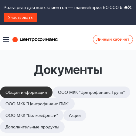
Розыгрыш для всех клиентов — главный приз 50 000 ₽ 🔥
Участвовать
Личный кабинет
Я
согласен(а)
на
Я
Документы
ознакомлен
Наши
с
контакты
правилами
предоставления
займов
,
Общая информация
ООО МКК "Центрофинанс Групп"
политикой
Ок
Ок
ООО МКК "Центрофинанс ПИК"
сайта
,
даю
ООО МКК "ВелкомДеньги"
Акции
согласие
на
Дополнительные продукты
обработку
Задать
личных