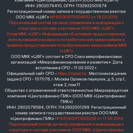
компания «Центрофинанс Групп» (ООО МКК «ЦФГ»)
ИНН: 2902076410, ОГРН: 1132932001674
Регистрационный номер записи в государственном реестре
ООО МКК «ЦФГ»
№ 651303111004012 от 18.03.2013
Персональный состав органов управления и информация о
структуре и составе участников ООО МКК «ЦФГ»
Устав МКК «ЦФГ»
Информация об условиях предоставления,
использования и возврата потребительских микрозаймов и
правила предоставления потребительских микрозаймов МКК
«ЦФГ»
ООО МКК «ЦФГ» состоит в СРО Союз микрофинансовых
организаций «Микрофинансирование и развитие». Дата
вступления в СРО – 11.03.2022 г.
Официальный сайт СРО –
https://npmir.ru/
. Местонахождение
(адрес) СРО - 107078, г. Москва Орликов переулок, д.5, стр.1,
этаж 2, пом.11
Общество с ограниченной ответственностью Микрокредитная
компания «Центрофинанс ПИК» (ООО МКК «Центрофинанс
ПИК»)
ИНН: 2902078584, ОГРН: 1142932001299 Регистрационный
номер записи в государственном реестре ООО МКК
«Центрофинанс ПИК»
№ 651403111005236 от 11.06.2014
Персональный состав органов управления и информация о
структуре и составе участников ООО МКК «Центрофинанс