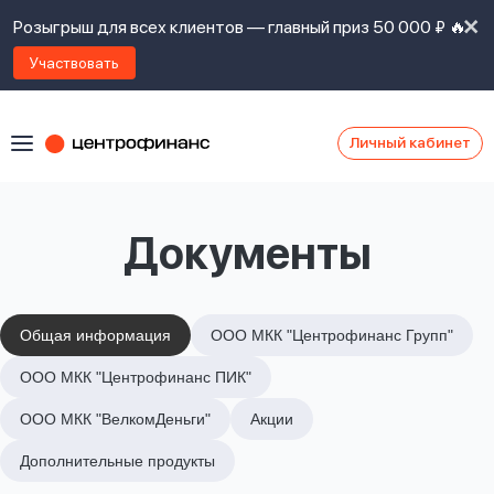
Розыгрыш для всех клиентов — главный приз 50 000 ₽ 🔥
Участвовать
Личный кабинет
Я
согласен(а)
на
Я
Документы
ознакомлен
Наши
с
контакты
правилами
предоставления
займов
,
Общая информация
ООО МКК "Центрофинанс Групп"
политикой
Ок
Ок
ООО МКК "Центрофинанс ПИК"
сайта
,
даю
ООО МКК "ВелкомДеньги"
Акции
согласие
на
Дополнительные продукты
обработку
Задать
личных