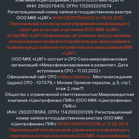
компания «Центрофинанс Групп» (ООО МКК «ЦФГ»)
ИНН: 2902076410, ОГРН: 1132932001674
Регистрационный номер записи в государственном реестре
ООО МКК «ЦФГ»
№ 651303111004012 от 18.03.2013
Персональный состав органов управления и информация о
структуре и составе участников ООО МКК «ЦФГ»
Устав МКК «ЦФГ»
Информация об условиях предоставления,
использования и возврата потребительских микрозаймов и
правила предоставления потребительских микрозаймов МКК
«ЦФГ»
ООО МКК «ЦФГ» состоит в СРО Союз микрофинансовых
организаций «Микрофинансирование и развитие». Дата
вступления в СРО – 11.03.2022 г.
Официальный сайт СРО –
https://npmir.ru/
. Местонахождение
(адрес) СРО - 107078, г. Москва Орликов переулок, д.5, стр.1,
этаж 2, пом.11
Общество с ограниченной ответственностью Микрокредитная
компания «Центрофинанс ПИК» (ООО МКК «Центрофинанс
ПИК»)
ИНН: 2902078584, ОГРН: 1142932001299 Регистрационный
номер записи в государственном реестре ООО МКК
«Центрофинанс ПИК»
№ 651403111005236 от 11.06.2014
Персональный состав органов управления и информация о
структуре и составе участников ООО МКК «Центрофинанс