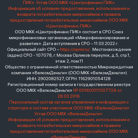
ПИК»
Устав ООО МКК «Центрофинанс ПИК»
Информация об условиях предоставления, использования и
возврата потребительских микрозаймов и правила
предоставления потребительских микрозаймов ООО МКК
«Центрофинанс ПИК»
ООО МКК «Центрофинанс ПИК» состоит в СРО Союз
микрофинансовых организаций «Микрофинансирование и
развитие». Дата вступления в СРО – 11.03.2022 г.
Официальный сайт СРО –
https://npmir.ru/
. Местонахождение
(адрес) СРО - 107078, г. Москва Орликов переулок, д.5, стр.1,
этаж 2, пом.11
Общество с ограниченной ответственностью Микрокредитная
компания «ВелкомДеньги» (ООО МКК «ВелкомДеньги»)
ИНН: 2902082527, ОГРН: 1162901054128
Регистрационный номер записи в государственном реестре
ООО МКК «ВелкомДеньги»
№ 001603111007724 от
28.03.2016
Персональный состав органов управления и информация о
структуре и составе участников ООО МКК «ВелкомДеньги»
Устав ООО МКК «ВелкомДеньги»
Информация об условиях предоставления, использования и
возврата потребительских микрозаймов и правила
предоставления потребительских микрозаймов ООО МКК
«ВелкомДеньги»