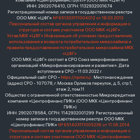
компания «Центрофинанс Групп» (ООО МКК «ЦФГ»)
ИНН: 2902076410, ОГРН: 1132932001674
Регистрационный номер записи в государственном реестре
ООО МКК «ЦФГ»
№ 651303111004012 от 18.03.2013
Персональный состав органов управления и информация о
структуре и составе участников ООО МКК «ЦФГ»
Устав МКК «ЦФГ»
Информация об условиях предоставления,
использования и возврата потребительских микрозаймов и
правила предоставления потребительских микрозаймов МКК
«ЦФГ»
ООО МКК «ЦФГ» состоит в СРО Союз микрофинансовых
организаций «Микрофинансирование и развитие». Дата
вступления в СРО – 11.03.2022 г.
Официальный сайт СРО –
https://npmir.ru/
. Местонахождение
(адрес) СРО - 107078, г. Москва Орликов переулок, д.5, стр.1,
этаж 2, пом.11
Общество с ограниченной ответственностью Микрокредитная
компания «Центрофинанс ПИК» (ООО МКК «Центрофинанс
ПИК»)
ИНН: 2902078584, ОГРН: 1142932001299 Регистрационный
номер записи в государственном реестре ООО МКК
«Центрофинанс ПИК»
№ 651403111005236 от 11.06.2014
Персональный состав органов управления и информация о
структуре и составе участников ООО МКК «Центрофинанс