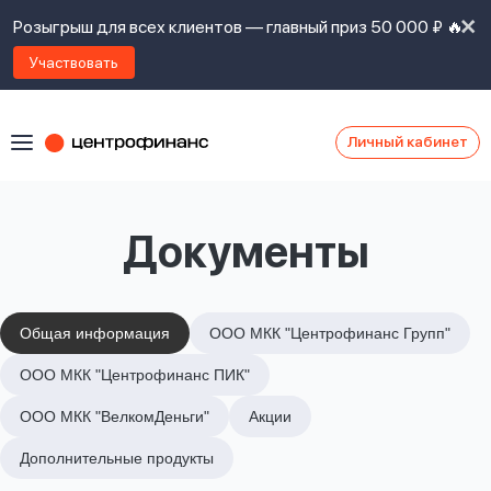
Розыгрыш для всех клиентов — главный приз 50 000 ₽ 🔥
Участвовать
Личный кабинет
Я
согласен(а)
на
Я
Документы
ознакомлен
Наши
с
контакты
правилами
предоставления
займов
,
Общая информация
ООО МКК "Центрофинанс Групп"
политикой
Ок
Ок
ООО МКК "Центрофинанс ПИК"
сайта
,
даю
ООО МКК "ВелкомДеньги"
Акции
согласие
на
Дополнительные продукты
обработку
Задать
личных