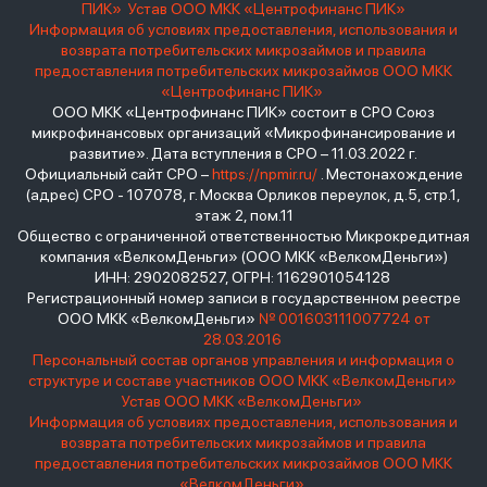
ПИК»
Устав ООО МКК «Центрофинанс ПИК»
Информация об условиях предоставления, использования и
возврата потребительских микрозаймов и правила
предоставления потребительских микрозаймов ООО МКК
«Центрофинанс ПИК»
ООО МКК «Центрофинанс ПИК» состоит в СРО Союз
микрофинансовых организаций «Микрофинансирование и
развитие». Дата вступления в СРО – 11.03.2022 г.
Официальный сайт СРО –
https://npmir.ru/
. Местонахождение
(адрес) СРО - 107078, г. Москва Орликов переулок, д.5, стр.1,
этаж 2, пом.11
Общество с ограниченной ответственностью Микрокредитная
компания «ВелкомДеньги» (ООО МКК «ВелкомДеньги»)
ИНН: 2902082527, ОГРН: 1162901054128
Регистрационный номер записи в государственном реестре
ООО МКК «ВелкомДеньги»
№ 001603111007724 от
28.03.2016
Персональный состав органов управления и информация о
структуре и составе участников ООО МКК «ВелкомДеньги»
Устав ООО МКК «ВелкомДеньги»
Информация об условиях предоставления, использования и
возврата потребительских микрозаймов и правила
предоставления потребительских микрозаймов ООО МКК
«ВелкомДеньги»