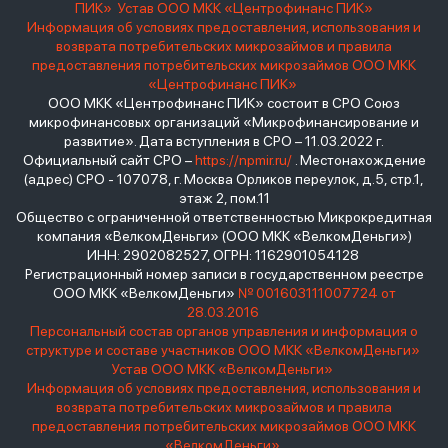
ПИК»
Устав ООО МКК «Центрофинанс ПИК»
Информация об условиях предоставления, использования и
возврата потребительских микрозаймов и правила
предоставления потребительских микрозаймов ООО МКК
«Центрофинанс ПИК»
ООО МКК «Центрофинанс ПИК» состоит в СРО Союз
микрофинансовых организаций «Микрофинансирование и
развитие». Дата вступления в СРО – 11.03.2022 г.
Официальный сайт СРО –
https://npmir.ru/
. Местонахождение
(адрес) СРО - 107078, г. Москва Орликов переулок, д.5, стр.1,
этаж 2, пом.11
Общество с ограниченной ответственностью Микрокредитная
компания «ВелкомДеньги» (ООО МКК «ВелкомДеньги»)
ИНН: 2902082527, ОГРН: 1162901054128
Регистрационный номер записи в государственном реестре
ООО МКК «ВелкомДеньги»
№ 001603111007724 от
28.03.2016
Персональный состав органов управления и информация о
структуре и составе участников ООО МКК «ВелкомДеньги»
Устав ООО МКК «ВелкомДеньги»
Информация об условиях предоставления, использования и
возврата потребительских микрозаймов и правила
предоставления потребительских микрозаймов ООО МКК
«ВелкомДеньги»