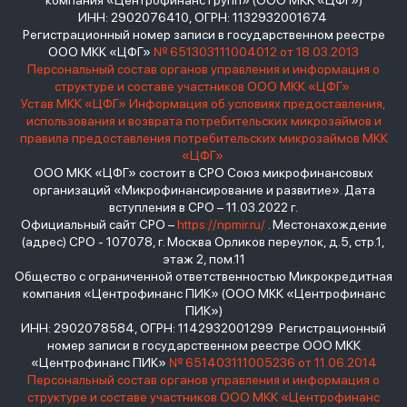
компания «Центрофинанс Групп» (ООО МКК «ЦФГ»)
ИНН: 2902076410, ОГРН: 1132932001674
Регистрационный номер записи в государственном реестре
ООО МКК «ЦФГ»
№ 651303111004012 от 18.03.2013
Персональный состав органов управления и информация о
структуре и составе участников ООО МКК «ЦФГ»
Устав МКК «ЦФГ»
Информация об условиях предоставления,
использования и возврата потребительских микрозаймов и
правила предоставления потребительских микрозаймов МКК
«ЦФГ»
ООО МКК «ЦФГ» состоит в СРО Союз микрофинансовых
организаций «Микрофинансирование и развитие». Дата
вступления в СРО – 11.03.2022 г.
Официальный сайт СРО –
https://npmir.ru/
. Местонахождение
(адрес) СРО - 107078, г. Москва Орликов переулок, д.5, стр.1,
этаж 2, пом.11
Общество с ограниченной ответственностью Микрокредитная
компания «Центрофинанс ПИК» (ООО МКК «Центрофинанс
ПИК»)
ИНН: 2902078584, ОГРН: 1142932001299 Регистрационный
номер записи в государственном реестре ООО МКК
«Центрофинанс ПИК»
№ 651403111005236 от 11.06.2014
Персональный состав органов управления и информация о
структуре и составе участников ООО МКК «Центрофинанс