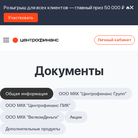
Розыгрыш для всех клиентов — главный приз 50 000 ₽ 🔥
Участвовать
Личный кабинет
Я
согласен(а)
на
Я
Документы
ознакомлен
Наши
с
контакты
правилами
предоставления
займов
,
Общая информация
ООО МКК "Центрофинанс Групп"
политикой
Ок
Ок
ООО МКК "Центрофинанс ПИК"
сайта
,
даю
ООО МКК "ВелкомДеньги"
Акции
согласие
на
Дополнительные продукты
обработку
Задать
личных