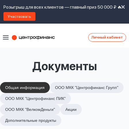
Розыгрыш для всех клиентов — главный приз 50 000 ₽ 🔥
Участвовать
Личный кабинет
Я
согласен(а)
на
Я
Документы
ознакомлен
Наши
с
контакты
правилами
предоставления
займов
,
Общая информация
ООО МКК "Центрофинанс Групп"
политикой
Ок
Ок
ООО МКК "Центрофинанс ПИК"
сайта
,
даю
ООО МКК "ВелкомДеньги"
Акции
согласие
на
Дополнительные продукты
обработку
Задать
личных