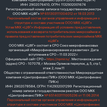
компания «Центрофинанс Групп» (ООО МКК «ЦФГ»)
ИНН: 2902076410, ОГРН: 1132932001674
Регистрационный номер записи в государственном реестре
ООО МКК «ЦФГ»
№ 651303111004012 от 18.03.2013
Персональный состав органов управления и информация о
структуре и составе участников ООО МКК «ЦФГ»
Устав МКК «ЦФГ»
Информация об условиях предоставления,
использования и возврата потребительских микрозаймов и
правила предоставления потребительских микрозаймов МКК
«ЦФГ»
ООО МКК «ЦФГ» состоит в СРО Союз микрофинансовых
организаций «Микрофинансирование и развитие». Дата
вступления в СРО – 11.03.2022 г.
Официальный сайт СРО –
https://npmir.ru/
. Местонахождение
(адрес) СРО - 107078, г. Москва Орликов переулок, д.5, стр.1,
этаж 2, пом.11
Общество с ограниченной ответственностью Микрокредитная
компания «Центрофинанс ПИК» (ООО МКК «Центрофинанс
ПИК»)
ИНН: 2902078584, ОГРН: 1142932001299 Регистрационный
номер записи в государственном реестре ООО МКК
«Центрофинанс ПИК»
№ 651403111005236 от 11.06.2014
Персональный состав органов управления и информация о
структуре и составе участников ООО МКК «Центрофинанс