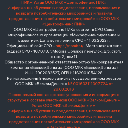
ПИК»
Устав ООО МКК «Центрофинанс ПИК»
Информация об условиях предоставления, использования и
возврата потребительских микрозаймов и правила
предоставления потребительских микрозаймов ООО МКК
«Центрофинанс ПИК»
ООО МКК «Центрофинанс ПИК» состоит в СРО Союз
микрофинансовых организаций «Микрофинансирование и
развитие». Дата вступления в СРО – 11.03.2022 г.
Официальный сайт СРО –
https://npmir.ru/
. Местонахождение
(адрес) СРО - 107078, г. Москва Орликов переулок, д.5, стр.1,
этаж 2, пом.11
Общество с ограниченной ответственностью Микрокредитная
компания «ВелкомДеньги» (ООО МКК «ВелкомДеньги»)
ИНН: 2902082527, ОГРН: 1162901054128
Регистрационный номер записи в государственном реестре
ООО МКК «ВелкомДеньги»
№ 001603111007724 от
28.03.2016
Персональный состав органов управления и информация о
структуре и составе участников ООО МКК «ВелкомДеньги»
Устав ООО МКК «ВелкомДеньги»
Информация об условиях предоставления, использования и
возврата потребительских микрозаймов и правила
предоставления потребительских микрозаймов ООО МКК
«ВелкомДеньги»