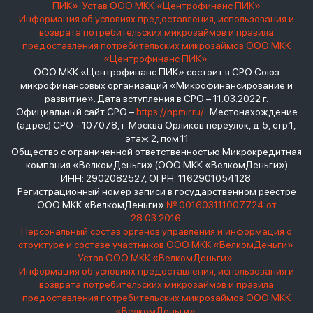
ПИК»
Устав ООО МКК «Центрофинанс ПИК»
Информация об условиях предоставления, использования и
возврата потребительских микрозаймов и правила
предоставления потребительских микрозаймов ООО МКК
«Центрофинанс ПИК»
ООО МКК «Центрофинанс ПИК» состоит в СРО Союз
микрофинансовых организаций «Микрофинансирование и
развитие». Дата вступления в СРО – 11.03.2022 г.
Официальный сайт СРО –
https://npmir.ru/
. Местонахождение
(адрес) СРО - 107078, г. Москва Орликов переулок, д.5, стр.1,
этаж 2, пом.11
Общество с ограниченной ответственностью Микрокредитная
компания «ВелкомДеньги» (ООО МКК «ВелкомДеньги»)
ИНН: 2902082527, ОГРН: 1162901054128
Регистрационный номер записи в государственном реестре
ООО МКК «ВелкомДеньги»
№ 001603111007724 от
28.03.2016
Персональный состав органов управления и информация о
структуре и составе участников ООО МКК «ВелкомДеньги»
Устав ООО МКК «ВелкомДеньги»
Информация об условиях предоставления, использования и
возврата потребительских микрозаймов и правила
предоставления потребительских микрозаймов ООО МКК
«ВелкомДеньги»