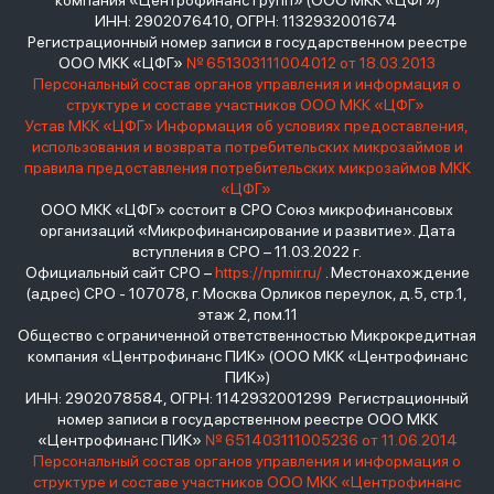
компания «Центрофинанс Групп» (ООО МКК «ЦФГ»)
ИНН: 2902076410, ОГРН: 1132932001674
Регистрационный номер записи в государственном реестре
ООО МКК «ЦФГ»
№ 651303111004012 от 18.03.2013
Персональный состав органов управления и информация о
структуре и составе участников ООО МКК «ЦФГ»
Устав МКК «ЦФГ»
Информация об условиях предоставления,
использования и возврата потребительских микрозаймов и
правила предоставления потребительских микрозаймов МКК
«ЦФГ»
ООО МКК «ЦФГ» состоит в СРО Союз микрофинансовых
организаций «Микрофинансирование и развитие». Дата
вступления в СРО – 11.03.2022 г.
Официальный сайт СРО –
https://npmir.ru/
. Местонахождение
(адрес) СРО - 107078, г. Москва Орликов переулок, д.5, стр.1,
этаж 2, пом.11
Общество с ограниченной ответственностью Микрокредитная
компания «Центрофинанс ПИК» (ООО МКК «Центрофинанс
ПИК»)
ИНН: 2902078584, ОГРН: 1142932001299 Регистрационный
номер записи в государственном реестре ООО МКК
«Центрофинанс ПИК»
№ 651403111005236 от 11.06.2014
Персональный состав органов управления и информация о
структуре и составе участников ООО МКК «Центрофинанс