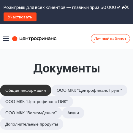
Розыгрыш для всех клиентов — главный приз 50 000 ₽ 🔥
Участвовать
Личный кабинет
Я
согласен(а)
на
Я
Документы
ознакомлен
Наши
с
контакты
правилами
предоставления
займов
,
Общая информация
ООО МКК "Центрофинанс Групп"
политикой
Ок
Ок
ООО МКК "Центрофинанс ПИК"
сайта
,
даю
ООО МКК "ВелкомДеньги"
Акции
согласие
на
Дополнительные продукты
обработку
Задать
личных