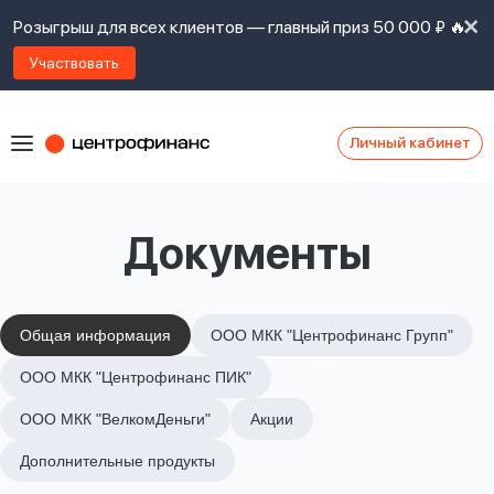
Розыгрыш для всех клиентов — главный приз 50 000 ₽ 🔥
Участвовать
Личный кабинет
Я
согласен(а)
на
Я
Документы
ознакомлен
Наши
с
контакты
правилами
предоставления
займов
,
Общая информация
ООО МКК "Центрофинанс Групп"
политикой
Ок
Ок
ООО МКК "Центрофинанс ПИК"
сайта
,
даю
ООО МКК "ВелкомДеньги"
Акции
согласие
на
Дополнительные продукты
обработку
Задать
личных