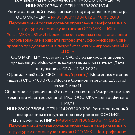
компания «Центрофинанс Групп» (ООО МКК «ЦФГ»)
ИНН: 2902076410, ОГРН: 1132932001674
Регистрационный номер записи в государственном реестре
ООО МКК «ЦФГ»
№ 651303111004012 от 18.03.2013
Персональный состав органов управления и информация о
структуре и составе участников ООО МКК «ЦФГ»
Устав МКК «ЦФГ»
Информация об условиях предоставления,
использования и возврата потребительских микрозаймов и
правила предоставления потребительских микрозаймов МКК
«ЦФГ»
ООО МКК «ЦФГ» состоит в СРО Союз микрофинансовых
организаций «Микрофинансирование и развитие». Дата
вступления в СРО – 11.03.2022 г.
Официальный сайт СРО –
https://npmir.ru/
. Местонахождение
(адрес) СРО - 107078, г. Москва Орликов переулок, д.5, стр.1,
этаж 2, пом.11
Общество с ограниченной ответственностью Микрокредитная
компания «Центрофинанс ПИК» (ООО МКК «Центрофинанс
ПИК»)
ИНН: 2902078584, ОГРН: 1142932001299 Регистрационный
номер записи в государственном реестре ООО МКК
«Центрофинанс ПИК»
№ 651403111005236 от 11.06.2014
Персональный состав органов управления и информация о
структуре и составе участников ООО МКК «Центрофинанс