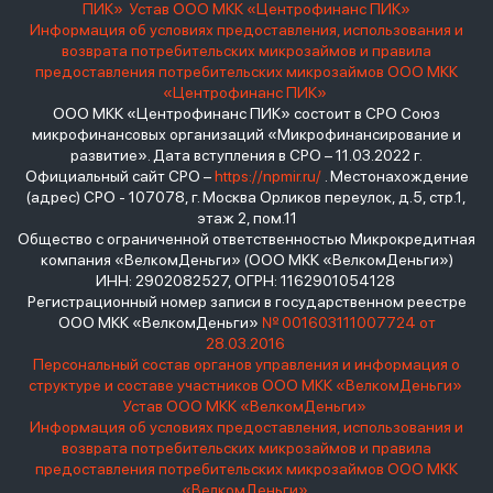
ПИК»
Устав ООО МКК «Центрофинанс ПИК»
Информация об условиях предоставления, использования и
возврата потребительских микрозаймов и правила
предоставления потребительских микрозаймов ООО МКК
«Центрофинанс ПИК»
ООО МКК «Центрофинанс ПИК» состоит в СРО Союз
микрофинансовых организаций «Микрофинансирование и
развитие». Дата вступления в СРО – 11.03.2022 г.
Официальный сайт СРО –
https://npmir.ru/
. Местонахождение
(адрес) СРО - 107078, г. Москва Орликов переулок, д.5, стр.1,
этаж 2, пом.11
Общество с ограниченной ответственностью Микрокредитная
компания «ВелкомДеньги» (ООО МКК «ВелкомДеньги»)
ИНН: 2902082527, ОГРН: 1162901054128
Регистрационный номер записи в государственном реестре
ООО МКК «ВелкомДеньги»
№ 001603111007724 от
28.03.2016
Персональный состав органов управления и информация о
структуре и составе участников ООО МКК «ВелкомДеньги»
Устав ООО МКК «ВелкомДеньги»
Информация об условиях предоставления, использования и
возврата потребительских микрозаймов и правила
предоставления потребительских микрозаймов ООО МКК
«ВелкомДеньги»