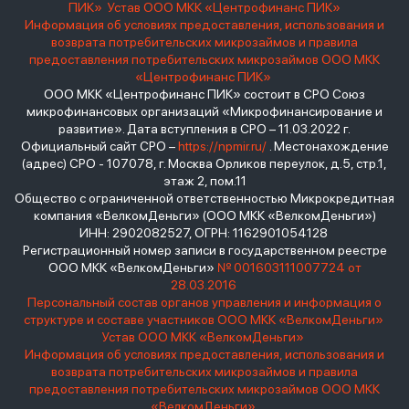
ПИК»
Устав ООО МКК «Центрофинанс ПИК»
Информация об условиях предоставления, использования и
возврата потребительских микрозаймов и правила
предоставления потребительских микрозаймов ООО МКК
«Центрофинанс ПИК»
ООО МКК «Центрофинанс ПИК» состоит в СРО Союз
микрофинансовых организаций «Микрофинансирование и
развитие». Дата вступления в СРО – 11.03.2022 г.
Официальный сайт СРО –
https://npmir.ru/
. Местонахождение
(адрес) СРО - 107078, г. Москва Орликов переулок, д.5, стр.1,
этаж 2, пом.11
Общество с ограниченной ответственностью Микрокредитная
компания «ВелкомДеньги» (ООО МКК «ВелкомДеньги»)
ИНН: 2902082527, ОГРН: 1162901054128
Регистрационный номер записи в государственном реестре
ООО МКК «ВелкомДеньги»
№ 001603111007724 от
28.03.2016
Персональный состав органов управления и информация о
структуре и составе участников ООО МКК «ВелкомДеньги»
Устав ООО МКК «ВелкомДеньги»
Информация об условиях предоставления, использования и
возврата потребительских микрозаймов и правила
предоставления потребительских микрозаймов ООО МКК
«ВелкомДеньги»