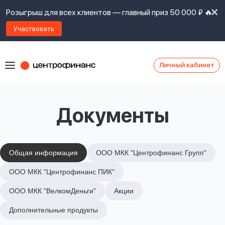
Розыгрыш для всех клиентов — главный приз 50 000 ₽ 🔥
Участвовать
Личный кабинет
Я
согласен(а)
на
Я
Документы
ознакомлен
Наши
с
контакты
правилами
предоставления
займов
,
Общая информация
ООО МКК "Центрофинанс Групп"
политикой
Ок
Ок
ООО МКК "Центрофинанс ПИК"
сайта
,
даю
ООО МКК "ВелкомДеньги"
Акции
согласие
на
Дополнительные продукты
обработку
Задать
личных