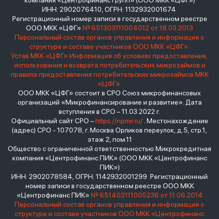
компания «Центрофинанс Групп» (ООО МКК «ЦФГ»)
ИНН: 2902076410, ОГРН: 1132932001674
Регистрационный номер записи в государственном реестре
ООО МКК «ЦФГ»
№ 651303111004012 от 18.03.2013
Персональный состав органов управления и информация о
структуре и составе участников ООО МКК «ЦФГ»
Устав МКК «ЦФГ»
Информация об условиях предоставления,
использования и возврата потребительских микрозаймов и
правила предоставления потребительских микрозаймов МКК
«ЦФГ»
ООО МКК «ЦФГ» состоит в СРО Союз микрофинансовых
организаций «Микрофинансирование и развитие». Дата
вступления в СРО – 11.03.2022 г.
Официальный сайт СРО –
https://npmir.ru/
. Местонахождение
(адрес) СРО - 107078, г. Москва Орликов переулок, д.5, стр.1,
этаж 2, пом.11
Общество с ограниченной ответственностью Микрокредитная
компания «Центрофинанс ПИК» (ООО МКК «Центрофинанс
ПИК»)
ИНН: 2902078584, ОГРН: 1142932001299 Регистрационный
номер записи в государственном реестре ООО МКК
«Центрофинанс ПИК»
№ 651403111005236 от 11.06.2014
Персональный состав органов управления и информация о
структуре и составе участников ООО МКК «Центрофинанс