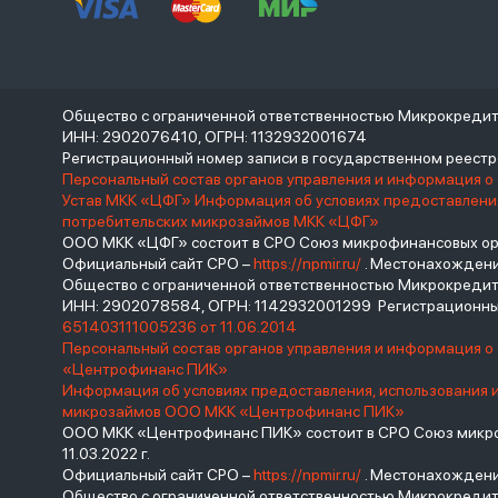
Общество с ограниченной ответственностью Микрокреди
ИНН: 2902076410, ОГРН: 1132932001674
Регистрационный номер записи в государственном реес
Персональный состав органов управления и информация о
Устав МКК «ЦФГ»
Информация об условиях предоставления
потребительских микрозаймов МКК «ЦФГ»
ООО МКК «ЦФГ» состоит в СРО Союз микрофинансовых орга
Официальный сайт СРО –
https://npmir.ru/
. Местонахождение 
Общество с ограниченной ответственностью Микрокред
ИНН: 2902078584, ОГРН: 1142932001299 Регистрационны
651403111005236 от 11.06.2014
Персональный состав органов управления и информация 
«Центрофинанс ПИК»
Информация об условиях предоставления, использования 
микрозаймов ООО МКК «Центрофинанс ПИК»
ООО МКК «Центрофинанс ПИК» состоит в СРО Союз микроф
11.03.2022 г.
Официальный сайт СРО –
https://npmir.ru/
. Местонахождение 
Общество с ограниченной ответственностью Микрокреди