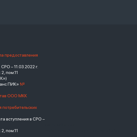
ила предоставления
РО – 11.03.2022 г.
2, пом.11
К»)
нанс ПИК»
№
став ООО МКК
я потребительских
а вступления в СРО –
взять займ - <a
2, пом.11
href="https://viruchay.ru">выручай</a>
- маркетплейс финансов