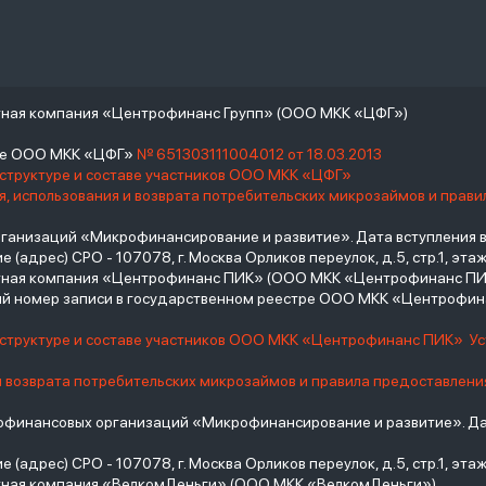
тная компания «Центрофинанс Групп» (ООО МКК «ЦФГ»)
тре ООО МКК «ЦФГ»
№ 651303111004012 от 18.03.2013
 структуре и составе участников ООО МКК «ЦФГ»
, использования и возврата потребительских микрозаймов и прав
низаций «Микрофинансирование и развитие». Дата вступления в С
(адрес) СРО - 107078, г. Москва Орликов переулок, д.5, стр.1, этаж 
итная компания «Центрофинанс ПИК» (ООО МКК «Центрофинанс ПИ
й номер записи в государственном реестре ООО МКК «Центрофи
о структуре и составе участников ООО МКК «Центрофинанс ПИК»
У
и возврата потребительских микрозаймов и правила предоставлени
инансовых организаций «Микрофинансирование и развитие». Дат
(адрес) СРО - 107078, г. Москва Орликов переулок, д.5, стр.1, этаж 
тная компания «ВелкомДеньги» (ООО МКК «ВелкомДеньги»)