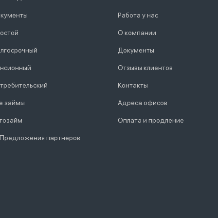
кументы
Работа у нас
остой
О компании
лгосрочный
Документы
нсионный
Отзывы клиентов
требительский
Контакты
е займы
Адреса офисов
тозайм
Оплата и продление
 Предложения партнеров