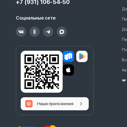
+7 (931) 106-54-50
До
Социальные сети
Пр
До
Пе
По
Вс
Ав
❤️
Наши приложения