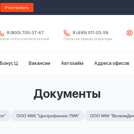
Участвовать
8 (800) 700-37-67
8 (495) 011-03-59
вонок по России бесплатный
Согласно тарифу оператора
Бонус Ц
Вакансии
Автозайм
Адреса офисов
Документы
пп"
ООО МКК "Центрофинанс ПИК"
ООО МКК "ВелкомДен