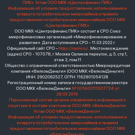
ПИК»
Устав ООО МКК «Центрофинанс ПИК»
Информация об условиях предоставления, использования и
возврата потребительских микрозаймов и правила
предоставления потребительских микрозаймов ООО МКК
«Центрофинанс ПИК»
ООО МКК «Центрофинанс ПИК» состоит в СРО Союз
микрофинансовых организаций «Микрофинансирование и
развитие». Дата вступления в СРО – 11.03.2022 г.
Официальный сайт СРО –
https://npmir.ru/
. Местонахождение
(адрес) СРО - 107078, г. Москва Орликов переулок, д.5, стр.1,
этаж 2, пом.11
Общество с ограниченной ответственностью Микрокредитная
компания «ВелкомДеньги» (ООО МКК «ВелкомДеньги»)
ИНН: 2902082527, ОГРН: 1162901054128
Регистрационный номер записи в государственном реестре
ООО МКК «ВелкомДеньги»
№ 001603111007724 от
28.03.2016
Персональный состав органов управления и информация о
структуре и составе участников ООО МКК «ВелкомДеньги»
Устав ООО МКК «ВелкомДеньги»
Информация об условиях предоставления, использования и
возврата потребительских микрозаймов и правила
предоставления потребительских микрозаймов ООО МКК
«ВелкомДеньги»