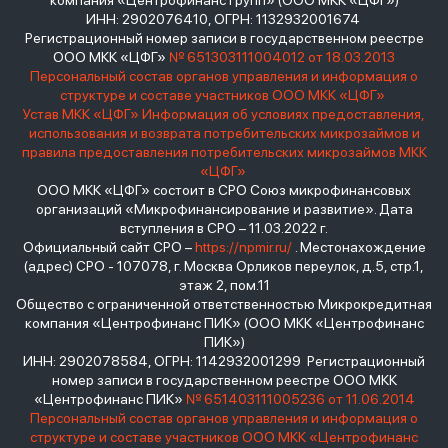
компания «Центрофинанс Групп» (ООО МКК «ЦФГ»)
ИНН: 2902076410, ОГРН: 1132932001674
Регистрационный номер записи в государственном реестре
ООО МКК «ЦФГ»
№ 651303111004012 от 18.03.2013
Персональный состав органов управления и информация о
структуре и составе участников ООО МКК «ЦФГ»
Устав МКК «ЦФГ»
Информация об условиях предоставления,
использования и возврата потребительских микрозаймов и
правила предоставления потребительских микрозаймов МКК
«ЦФГ»
ООО МКК «ЦФГ» состоит в СРО Союз микрофинансовых
организаций «Микрофинансирование и развитие». Дата
вступления в СРО – 11.03.2022 г.
Официальный сайт СРО –
https://npmir.ru/
. Местонахождение
(адрес) СРО - 107078, г. Москва Орликов переулок, д.5, стр.1,
этаж 2, пом.11
Общество с ограниченной ответственностью Микрокредитная
компания «Центрофинанс ПИК» (ООО МКК «Центрофинанс
ПИК»)
ИНН: 2902078584, ОГРН: 1142932001299 Регистрационный
номер записи в государственном реестре ООО МКК
«Центрофинанс ПИК»
№ 651403111005236 от 11.06.2014
Персональный состав органов управления и информация о
структуре и составе участников ООО МКК «Центрофинанс