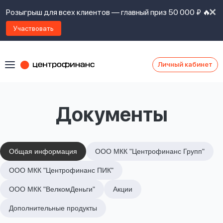
Розыгрыш для всех клиентов — главный приз 50 000 ₽ 🔥
Участвовать
Личный кабинет
Я
согласен(а)
на
Я
Документы
ознакомлен
Наши
с
контакты
правилами
предоставления
займов
,
Общая информация
ООО МКК "Центрофинанс Групп"
политикой
Ок
Ок
ООО МКК "Центрофинанс ПИК"
сайта
,
даю
ООО МКК "ВелкомДеньги"
Акции
согласие
на
Дополнительные продукты
обработку
Задать
личных