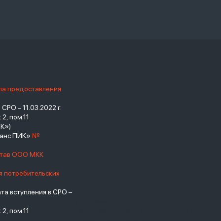
ила предоставления
РО – 11.03.2022 г.
2, пом.11
К»)
нанс ПИК»
№
став ООО МКК
я потребительских
а вступления в СРО –
взять займ - <a
2, пом.11
href="https://viruchay.ru">выручай</a>
- маркетплейс финансов