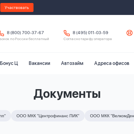
Участвовать
8 (800) 700-37-67
8 (495) 011-03-59
вонок по России бесплатный
Согласно тарифу оператора
Бонус Ц
Вакансии
Автозайм
Адреса офисов
Документы
пп"
ООО МКК "Центрофинанс ПИК"
ООО МКК "ВелкомДен