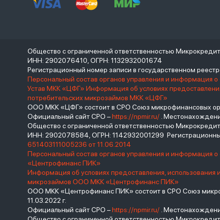
Общество с ограниченной ответственностью Микрокреди
ИНН: 2902076410, ОГРН: 1132932001674
Регистрационный номер записи в государственном реес
Персональный состав органов управления и информация о
Устав МКК «ЦФГ»
Информация об условиях предоставления
потребительских микрозаймов МКК «ЦФГ»
ООО МКК «ЦФГ» состоит в СРО Союз микрофинансовых орга
Официальный сайт СРО –
https://npmir.ru/
. Местонахождение 
Общество с ограниченной ответственностью Микрокред
ИНН: 2902078584, ОГРН: 1142932001299 Регистрационны
651403111005236 от 11.06.2014
Персональный состав органов управления и информация 
«Центрофинанс ПИК»
Информация об условиях предоставления, использования 
микрозаймов ООО МКК «Центрофинанс ПИК»
ООО МКК «Центрофинанс ПИК» состоит в СРО Союз микроф
11.03.2022 г.
Официальный сайт СРО –
https://npmir.ru/
. Местонахождение 
Общество с ограниченной ответственностью Микрокреди