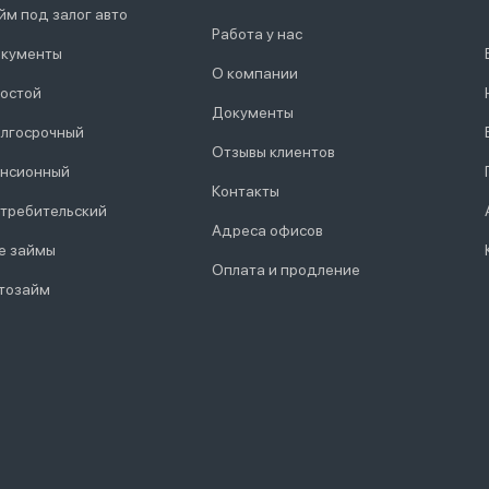
йм под залог авто
Работа у нас
кументы
О компании
остой
Документы
лгосрочный
Отзывы клиентов
нсионный
Контакты
требительский
Адреса офисов
е займы
Оплата и продление
тозайм