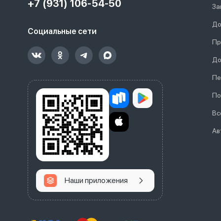
+7 (931) 106-54-50
За
До
Социальные сети
Пр
До
Пе
По
Вс
Ав
Наши приложения