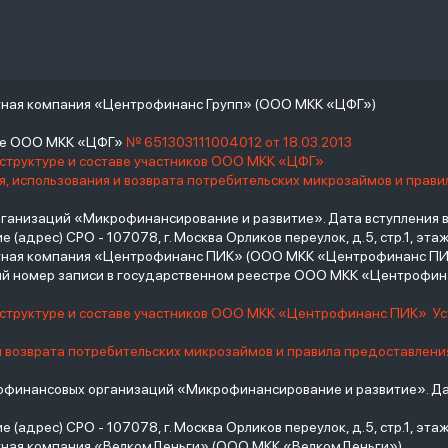
тная компания «Центрофинанс Групп» (ООО МКК «ЦФГ»)
тре ООО МКК «ЦФГ»
№ 651303111004012 от 18.03.2013
 структуре и составе участников ООО МКК «ЦФГ»
, использования и возврата потребительских микрозаймов и прав
низаций «Микрофинансирование и развитие». Дата вступления в С
(адрес) СРО - 107078, г. Москва Орликов переулок, д.5, стр.1, этаж 
итная компания «Центрофинанс ПИК» (ООО МКК «Центрофинанс ПИ
й номер записи в государственном реестре ООО МКК «Центрофи
о структуре и составе участников ООО МКК «Центрофинанс ПИК»
У
и возврата потребительских микрозаймов и правила предоставлени
инансовых организаций «Микрофинансирование и развитие». Дат
(адрес) СРО - 107078, г. Москва Орликов переулок, д.5, стр.1, этаж 
тная компания «ВелкомДеньги» (ООО МКК «ВелкомДеньги»)