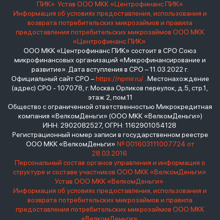
ПИК»
Устав ООО МКК «Центрофинанс ПИК»
Информация об условиях предоставления, использования и
возврата потребительских микрозаймов и правила
предоставления потребительских микрозаймов ООО МКК
«Центрофинанс ПИК»
ООО МКК «Центрофинанс ПИК» состоит в СРО Союз
микрофинансовых организаций «Микрофинансирование и
развитие». Дата вступления в СРО – 11.03.2022 г.
Официальный сайт СРО –
https://npmir.ru/
. Местонахождение
(адрес) СРО - 107078, г. Москва Орликов переулок, д.5, стр.1,
этаж 2, пом.11
Общество с ограниченной ответственностью Микрокредитная
компания «ВелкомДеньги» (ООО МКК «ВелкомДеньги»)
ИНН: 2902082527, ОГРН: 1162901054128
Регистрационный номер записи в государственном реестре
ООО МКК «ВелкомДеньги»
№ 001603111007724 от
28.03.2016
Персональный состав органов управления и информация о
структуре и составе участников ООО МКК «ВелкомДеньги»
Устав ООО МКК «ВелкомДеньги»
Информация об условиях предоставления, использования и
возврата потребительских микрозаймов и правила
предоставления потребительских микрозаймов ООО МКК
«ВелкомДеньги»