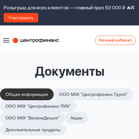
Розыгрыш для всех клиентов — главный приз 50 000 ₽ 🔥
Участвовать
Личный кабинет
Я
согласен(а)
на
Я
Документы
ознакомлен
Наши
с
контакты
правилами
предоставления
займов
,
Общая информация
ООО МКК "Центрофинанс Групп"
политикой
Ок
Ок
ООО МКК "Центрофинанс ПИК"
сайта
,
даю
ООО МКК "ВелкомДеньги"
Акции
согласие
на
Дополнительные продукты
обработку
Задать
личных