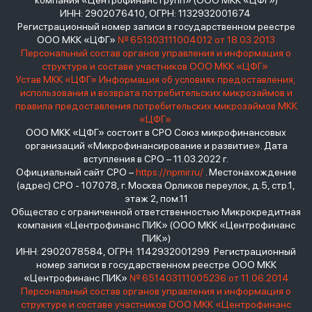
компания «Центрофинанс Групп» (ООО МКК «ЦФГ»)
ИНН: 2902076410, ОГРН: 1132932001674
Регистрационный номер записи в государственном реестре
ООО МКК «ЦФГ»
№ 651303111004012 от 18.03.2013
Персональный состав органов управления и информация о
структуре и составе участников ООО МКК «ЦФГ»
Устав МКК «ЦФГ»
Информация об условиях предоставления,
использования и возврата потребительских микрозаймов и
правила предоставления потребительских микрозаймов МКК
«ЦФГ»
ООО МКК «ЦФГ» состоит в СРО Союз микрофинансовых
организаций «Микрофинансирование и развитие». Дата
вступления в СРО – 11.03.2022 г.
Официальный сайт СРО –
https://npmir.ru/
. Местонахождение
(адрес) СРО - 107078, г. Москва Орликов переулок, д.5, стр.1,
этаж 2, пом.11
Общество с ограниченной ответственностью Микрокредитная
компания «Центрофинанс ПИК» (ООО МКК «Центрофинанс
ПИК»)
ИНН: 2902078584, ОГРН: 1142932001299 Регистрационный
номер записи в государственном реестре ООО МКК
«Центрофинанс ПИК»
№ 651403111005236 от 11.06.2014
Персональный состав органов управления и информация о
структуре и составе участников ООО МКК «Центрофинанс