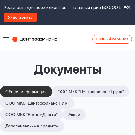
Розыгрыш для всех клиентов — главный приз 50 000 ₽ 🔥
Участвовать
Личный кабинет
Я
согласен(а)
на
Я
Документы
ознакомлен
Наши
с
контакты
правилами
предоставления
займов
,
Общая информация
ООО МКК "Центрофинанс Групп"
политикой
Ок
Ок
ООО МКК "Центрофинанс ПИК"
сайта
,
даю
ООО МКК "ВелкомДеньги"
Акции
согласие
на
Дополнительные продукты
обработку
Задать
личных