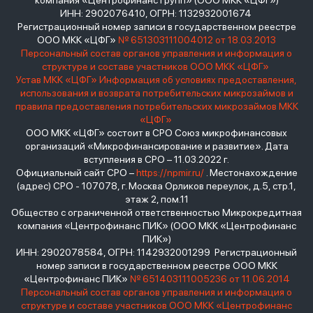
компания «Центрофинанс Групп» (ООО МКК «ЦФГ»)
ИНН: 2902076410, ОГРН: 1132932001674
Регистрационный номер записи в государственном реестре
ООО МКК «ЦФГ»
№ 651303111004012 от 18.03.2013
Персональный состав органов управления и информация о
структуре и составе участников ООО МКК «ЦФГ»
Устав МКК «ЦФГ»
Информация об условиях предоставления,
использования и возврата потребительских микрозаймов и
правила предоставления потребительских микрозаймов МКК
«ЦФГ»
ООО МКК «ЦФГ» состоит в СРО Союз микрофинансовых
организаций «Микрофинансирование и развитие». Дата
вступления в СРО – 11.03.2022 г.
Официальный сайт СРО –
https://npmir.ru/
. Местонахождение
(адрес) СРО - 107078, г. Москва Орликов переулок, д.5, стр.1,
этаж 2, пом.11
Общество с ограниченной ответственностью Микрокредитная
компания «Центрофинанс ПИК» (ООО МКК «Центрофинанс
ПИК»)
ИНН: 2902078584, ОГРН: 1142932001299 Регистрационный
номер записи в государственном реестре ООО МКК
«Центрофинанс ПИК»
№ 651403111005236 от 11.06.2014
Персональный состав органов управления и информация о
структуре и составе участников ООО МКК «Центрофинанс