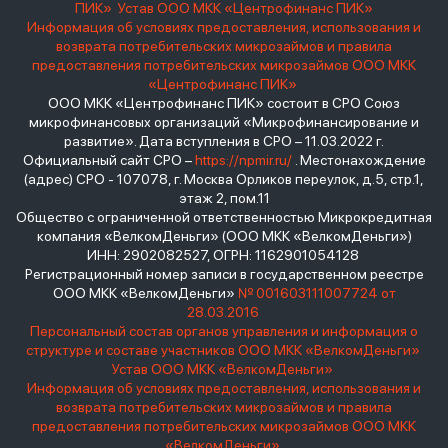
ПИК»
Устав ООО МКК «Центрофинанс ПИК»
Информация об условиях предоставления, использования и
возврата потребительских микрозаймов и правила
предоставления потребительских микрозаймов ООО МКК
«Центрофинанс ПИК»
ООО МКК «Центрофинанс ПИК» состоит в СРО Союз
микрофинансовых организаций «Микрофинансирование и
развитие». Дата вступления в СРО – 11.03.2022 г.
Официальный сайт СРО –
https://npmir.ru/
. Местонахождение
(адрес) СРО - 107078, г. Москва Орликов переулок, д.5, стр.1,
этаж 2, пом.11
Общество с ограниченной ответственностью Микрокредитная
компания «ВелкомДеньги» (ООО МКК «ВелкомДеньги»)
ИНН: 2902082527, ОГРН: 1162901054128
Регистрационный номер записи в государственном реестре
ООО МКК «ВелкомДеньги»
№ 001603111007724 от
28.03.2016
Персональный состав органов управления и информация о
структуре и составе участников ООО МКК «ВелкомДеньги»
Устав ООО МКК «ВелкомДеньги»
Информация об условиях предоставления, использования и
возврата потребительских микрозаймов и правила
предоставления потребительских микрозаймов ООО МКК
«ВелкомДеньги»